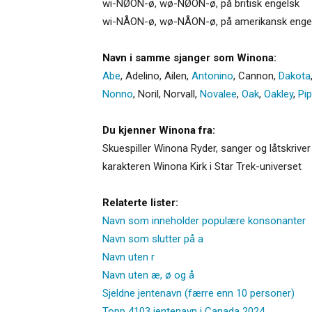
wi-NØON-ø, wø-NØON-ø, på britisk engelsk
wi-NÅON-ø, wø-NÅON-ø, på amerikansk enge
Navn i samme sjanger som Winona:
Abe
,
Adelino
,
Ailen
,
Antonino
,
Cannon
,
Dakota
Nonno
,
Noril
,
Norvall
,
Novalee
,
Oak
,
Oakley
,
Pi
Du kjenner Winona fra:
Skuespiller Winona Ryder, sanger og låtskrive
karakteren Winona Kirk i Star Trek-universet
Relaterte lister:
Navn som inneholder populære konsonanter
Navn som slutter på a
Navn uten r
Navn uten æ, ø og å
Sjeldne jentenavn (færre enn 10 personer)
Topp 4103 jentenavn i Canada 2024