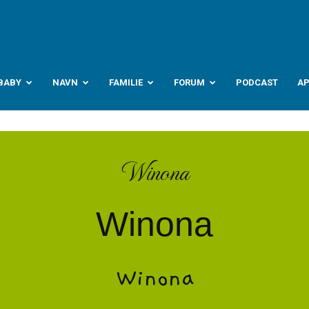
abyverden.no
BABY
NAVN
FAMILIE
FORUM
PODCAST
A
Winona
Winona
Winona