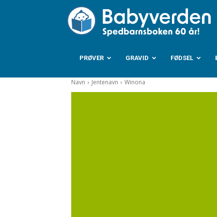
B
PRØVER
GRAVID
FØDSEL
Navn
Jentenavn
Winona