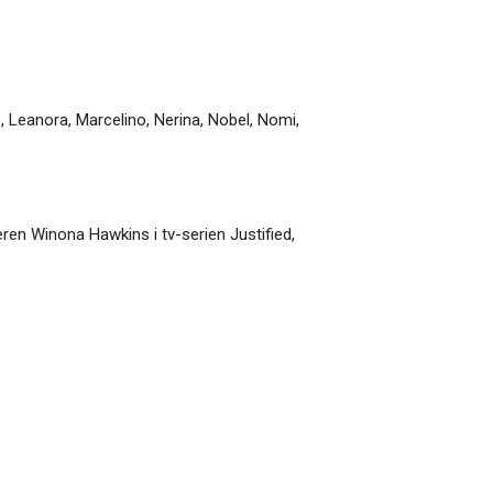
o
,
Leanora
,
Marcelino
,
Nerina
,
Nobel
,
Nomi
,
ren Winona Hawkins i tv-serien Justified,