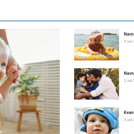
Navne
3. juli
Navn
2. juli
Kean
2. juli