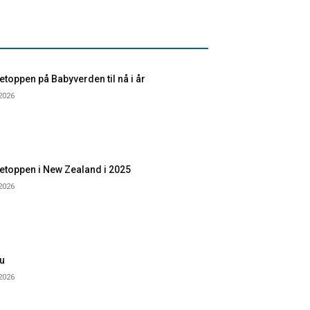
toppen på Babyverden til nå i år
 2026
etoppen i New Zealand i 2025
 2026
u
 2026