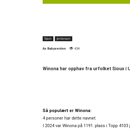
Navn
Jentenavn
Av
Babyverden
434
Winona har opphav fra urfolket Sioux i 
Så populært er Winona:
4 personer har dette navnet.
I 2024 var Winona på 1191. plass i Topp 4103