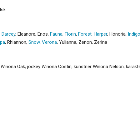
lsk
,
Darcey
,
Eleanore
,
Enos
,
Fauna
,
Florin
,
Forest
,
Harper
,
Honoria
,
Indig
ppa
,
Rhiannon
,
Snow
,
Verona
,
Yulianna
,
Zenon
,
Zerina
r Winona Oak, jockey Winona Costin, kunstner Winona Nelson, karakte