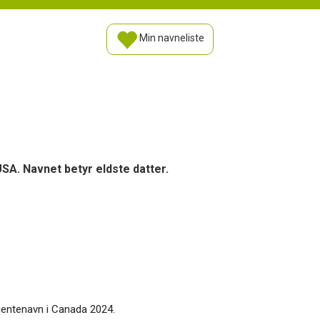
Min navneliste
USA. Navnet betyr eldste datter.
 jentenavn i Canada 2024.