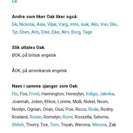
Eik
Andre som liker Oak liker også:
Eik
,
Nickolai
,
Asle
,
Viljar
,
Varg
,
Imre
,
Isak
,
Ailo
,
Vier
,
Elio
,
Tyr
,
Eben
,
Arlo
,
Erke
,
Eike
,
Alm
,
Borg
,
Tage
Slik uttales Oak:
ØOK, på britisk engelsk
ÅOK, på amerikansk engelsk
Navn i samme sjanger som Oak:
Flo
,
Fox
,
Frost
,
Hannington
,
Honeylyn
,
Indigo
,
Jakoba
,
Joannah
,
Jolien
,
Khloe
,
Lonnie
,
Molli
,
Nobel
,
Noon
,
Norilyn
,
Ognian
,
Orian
,
Ossi
,
Poe
,
Ricco
,
Rode
,
Rodny
,
Roeland
,
Roisin
,
Romelyn
,
Romi
,
Rossella
,
Selome
,
Shiloh
,
Thorry
,
Toe
,
Torn
,
Toyah
,
Werona
,
Winona
,
Zak