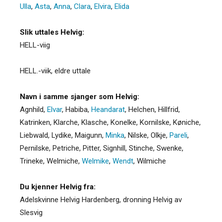
Ulla
,
Asta
,
Anna
,
Clara
,
Elvira
,
Elida
Slik uttales Helvig:
HELL-viig
HELL.-viik, eldre uttale
Navn i samme sjanger som Helvig:
Agnhild
,
Elvar
,
Habiba
,
Heandarat
,
Helchen
,
Hillfrid
,
Katrinken
,
Klarche
,
Klasche
,
Konelke
,
Kornilske
,
Køniche
,
Liebwald
,
Lydike
,
Maigunn
,
Minka
,
Nilske
,
Olkje
,
Pareli
,
Pernilske
,
Petriche
,
Pitter
,
Signhill
,
Stinche
,
Swenke
,
Trineke
,
Welmiche
,
Welmike
,
Wendt
,
Wilmiche
Du kjenner Helvig fra:
Adelskvinne Helvig Hardenberg, dronning Helvig av
Slesvig