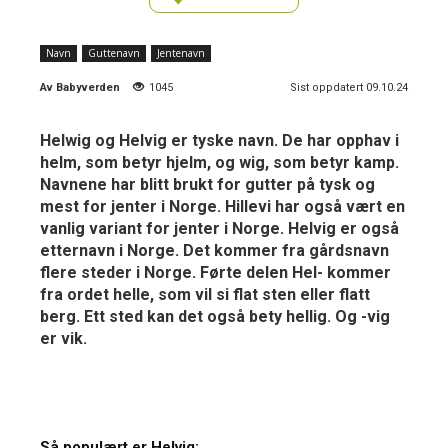
Navn
Guttenavn
Jentenavn
Av
Babyverden
1045
Sist oppdatert 09.10.24
Helwig og Helvig er tyske navn. De har opphav i
helm, som betyr hjelm, og wig, som betyr kamp.
Navnene har blitt brukt for gutter på tysk og
mest for jenter i Norge. Hillevi har også vært en
vanlig variant for jenter i Norge. Helvig er også
etternavn i Norge. Det kommer fra gårdsnavn
flere steder i Norge. Førte delen Hel- kommer
fra ordet helle, som vil si flat sten eller flatt
berg. Ett sted kan det også bety hellig. Og -vig
er vik.
Så populært er Helvig: