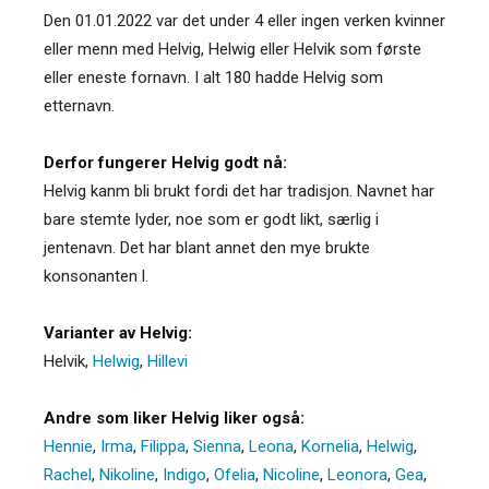
Den 01.01.2022 var det under 4 eller ingen verken kvinner
eller menn med Helvig, Helwig eller Helvik som første
eller eneste fornavn. I alt 180 hadde Helvig som
etternavn.
Derfor fungerer Helvig godt nå:
Helvig kanm bli brukt fordi det har tradisjon. Navnet har
bare stemte lyder, noe som er godt likt, særlig i
jentenavn. Det har blant annet den mye brukte
konsonanten l.
Varianter av Helvig:
Helvik
,
Helwig
,
Hillevi
Andre som liker Helvig liker også:
Hennie
,
Irma
,
Filippa
,
Sienna
,
Leona
,
Kornelia
,
Helwig
,
Rachel
,
Nikoline
,
Indigo
,
Ofelia
,
Nicoline
,
Leonora
,
Gea
,