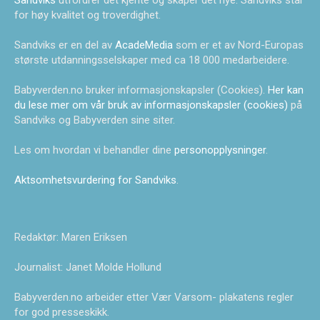
Sandviks
utfordrer det kjente og skaper det nye. Sandviks står
for høy kvalitet og troverdighet.
Sandviks er en del av
AcadeMedia
som er et av Nord-Europas
største utdanningsselskaper med ca 18 000 medarbeidere.
Babyverden.no bruker informasjonskapsler (Cookies).
Her kan
du lese mer om vår bruk av informasjonskapsler (cookies)
på
Sandviks og Babyverden sine siter.
Les om hvordan vi behandler dine
personopplysninger
.
Aktsomhetsvurdering for Sandviks
.
Redaktør: Maren Eriksen
Journalist: Janet Molde Hollund
Babyverden.no arbeider etter Vær Varsom- plakatens regler
for god presseskikk.