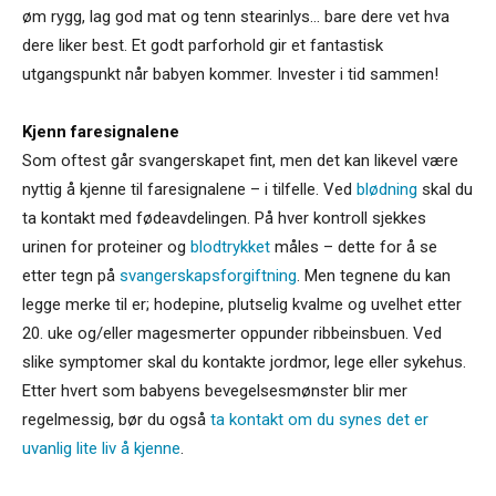
øm rygg, lag god mat og tenn stearinlys… bare dere vet hva
dere liker best. Et godt parforhold gir et fantastisk
utgangspunkt når babyen kommer. Invester i tid sammen!
Kjenn faresignalene
Som oftest går svangerskapet fint, men det kan likevel være
nyttig å kjenne til faresignalene – i tilfelle. Ved
blødning
skal du
ta kontakt med fødeavdelingen. På hver kontroll sjekkes
urinen for proteiner og
blodtrykket
måles – dette for å se
etter tegn på
svangerskapsforgiftning
. Men tegnene du kan
legge merke til er; hodepine, plutselig kvalme og uvelhet etter
20. uke og/eller magesmerter oppunder ribbeinsbuen. Ved
slike symptomer skal du kontakte jordmor, lege eller sykehus.
Etter hvert som babyens bevegelsesmønster blir mer
regelmessig, bør du også
ta kontakt om du synes det er
uvanlig lite liv å kjenne
.