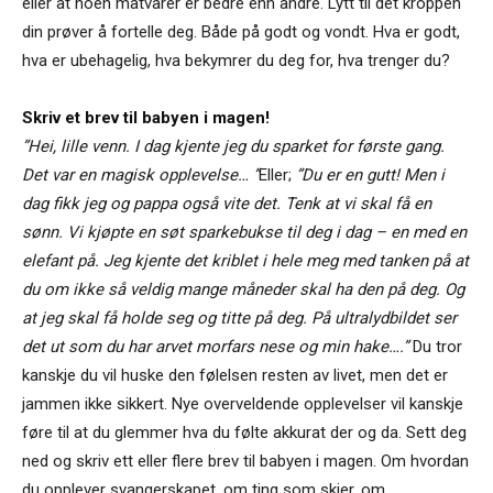
eller at noen matvarer er bedre enn andre. Lytt til det kroppen
din prøver å fortelle deg. Både på godt og vondt. Hva er godt,
hva er ubehagelig, hva bekymrer du deg for, hva trenger du?
Skriv et brev til babyen i magen!
”Hei, lille venn. I dag kjente jeg du sparket for første gang.
Det var en magisk opplevelse… ”
Eller;
”Du er en gutt! Men i
dag fikk jeg og pappa også vite det. Tenk at vi skal få en
sønn. Vi kjøpte en søt sparkebukse til deg i dag – en med en
elefant på. Jeg kjente det kriblet i hele meg med tanken på at
du om ikke så veldig mange måneder skal ha den på deg. Og
at jeg skal få holde seg og titte på deg. På ultralydbildet ser
det ut som du har arvet morfars nese og min hake….”
Du tror
kanskje du vil huske den følelsen resten av livet, men det er
jammen ikke sikkert. Nye overveldende opplevelser vil kanskje
føre til at du glemmer hva du følte akkurat der og da. Sett deg
ned og skriv ett eller flere brev til babyen i magen. Om hvordan
du opplever svangerskapet, om ting som skjer, om