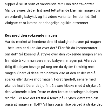
slipper å se ut som et vandrende telt. Finn dine favoritter.
Mange synes det er fint med tettsittende klær når magen blir
en ordentlig babykul, og litt videre varianter før den tid. Det
viktigste er at klærne er behagelige og ikke strammer.
Kos med den voksende magen
Har du merket at hendene dine til stadighet havner på magen
– helt uten at du er klar over det? Eller får du kommentarer
om det? Så koselig! Å stryke over den voksende magen er en
fin måte å kommunisere med babyen i magen på. Allerede
tidlig til babyen bevege på seg om du dytter forsiktig mot
magen. Snart vil dessuten babyen vise at den er der ved å
sparke eller dunke mot magen. Først fjærlett, senere med
økende kraft. Da er det jo fint å svare tilbake med å stryke på
den voksende kulen. Dette er den første berøringen babyen
din får – er ikke det litt fint å tenke på? Synes kjæresten din
også at magen er flott? Vil han også hilse på ved å stryke deg