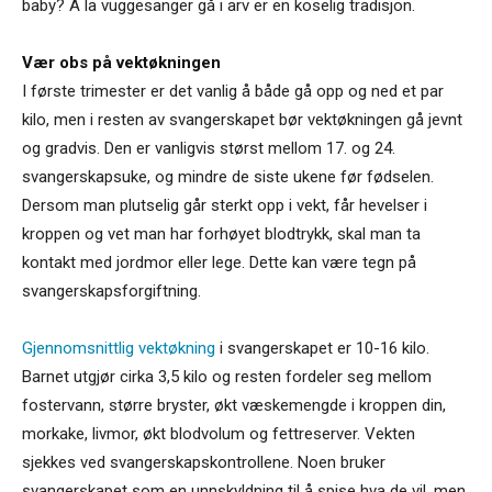
baby? Å la vuggesanger gå i arv er en koselig tradisjon.
Vær obs på vektøkningen
I første trimester er det vanlig å både gå opp og ned et par
kilo, men i resten av svangerskapet bør vektøkningen gå jevnt
og gradvis. Den er vanligvis størst mellom 17. og 24.
svangerskapsuke, og mindre de siste ukene før fødselen.
Dersom man plutselig går sterkt opp i vekt, får hevelser i
kroppen og vet man har forhøyet blodtrykk, skal man ta
kontakt med jordmor eller lege. Dette kan være tegn på
svangerskapsforgiftning.
Gjennomsnittlig vektøkning
i svangerskapet er 10-16 kilo.
Barnet utgjør cirka 3,5 kilo og resten fordeler seg mellom
fostervann, større bryster, økt væskemengde i kroppen din,
morkake, livmor, økt blodvolum og fettreserver. Vekten
sjekkes ved svangerskapskontrollene. Noen bruker
svangerskapet som en unnskyldning til å spise hva de vil, men