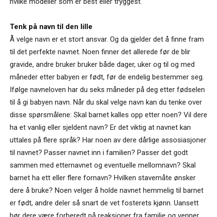
hvilke modeller som er best eller tryggest.
Tenk på navn til den lille
Å velge navn er et stort ansvar. Og da gjelder det å finne fram
til det perfekte navnet. Noen finner det allerede før de blir
gravide, andre bruker bruker både dager, uker og til og med
måneder etter babyen er født, før de endelig bestemmer seg.
Ifølge navneloven har du seks måneder på deg etter fødselen
til å gi babyen navn. Når du skal velge navn kan du tenke over
disse spørsmålene: Skal barnet kalles opp etter noen? Vil dere
ha et vanlig eller sjeldent navn? Er det viktig at navnet kan
uttales på flere språk? Har noen av dere dårlige assosiasjoner
til navnet? Passer navnet inn i familien? Passer det godt
sammen med etternavnet og eventuelle mellomnavn? Skal
barnet ha ett eller flere fornavn? Hvilken stavemåte ønsker
dere å bruke? Noen velger å holde navnet hemmelig til barnet
er født, andre deler så snart de vet fosterets kjønn. Uansett
bør dere være forberedt på reaksjoner fra familie og venner.