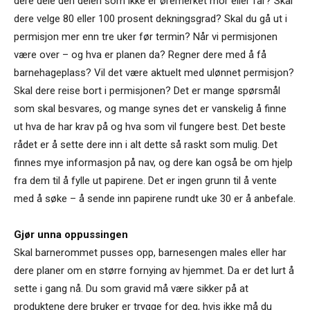
dere dele den delen som ikke er øremerket mor eller far? Skal
dere velge 80 eller 100 prosent dekningsgrad? Skal du gå ut i
permisjon mer enn tre uker før termin? Når vi permisjonen
være over – og hva er planen da? Regner dere med å få
barnehageplass? Vil det være aktuelt med ulønnet permisjon?
Skal dere reise bort i permisjonen? Det er mange spørsmål
som skal besvares, og mange synes det er vanskelig å finne
ut hva de har krav på og hva som vil fungere best. Det beste
rådet er å sette dere inn i alt dette så raskt som mulig. Det
finnes mye informasjon på nav, og dere kan også be om hjelp
fra dem til å fylle ut papirene. Det er ingen grunn til å vente
med å søke – å sende inn papirene rundt uke 30 er å anbefale.
Gjør unna oppussingen
Skal barnerommet pusses opp, barnesengen males eller har
dere planer om en større fornying av hjemmet. Da er det lurt å
sette i gang nå. Du som gravid må være sikker på at
produktene dere bruker er trygge for deg, hvis ikke må du