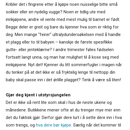
Kribler det i fingrene etter å kjøpe noen nusselige bitte små
sokker eller en nydelig vugge? Noen er tidlig ute med
innkjøpene, andre vil vente med mest mulig til barnet er født.
Begge deler er greit og bare du kjenner hva som er riktig for
deg. Men mange ”feirer” ultralydundersøkelsen med å handle
et plagg eller to til babyen – kanskje de første spesifikke
gutte- eller jenteklærne? I andre trimester føles fødselen
fortsatt langt unna, og man har mulighet til å kose seg med
innkjøpene. Nyt det! Kjenner du litt sommerfugler i magen når
du tenker på at det ikke er så fryktelig lenge til nettopp din
baby skal passe inn i det ørlille plagget? Tenk å være så liten!
Gjør deg kjent i utstyrsjungelen
Det er ikke så rent lite som skal i hus de neste ukene og
månedene. Butikkene mener ofte at du trenger mye mer enn
det du faktisk gjør. Derfor gjør dere lurt i å sette dere inn i hva
som trengs, og
hva dere bør kjøpe
. Særlig når det kommer til