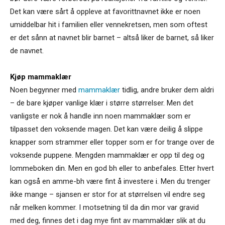
Det kan være sårt å oppleve at favorittnavnet ikke er noen
umiddelbar hit i familien eller vennekretsen, men som oftest
er det sånn at navnet blir barnet – altså liker de barnet, så liker
de navnet.
Kjøp mammaklær
Noen begynner med
mammaklær
tidlig, andre bruker dem aldri
– de bare kjøper vanlige klær i større størrelser. Men det
vanligste er nok å handle inn noen mammaklær som er
tilpasset den voksende magen. Det kan være deilig å slippe
knapper som strammer eller topper som er for trange over de
voksende puppene. Mengden mammaklær er opp til deg og
lommeboken din. Men en god bh eller to anbefales. Etter hvert
kan også en amme-bh være fint å investere i. Men du trenger
ikke mange – sjansen er stor for at størrelsen vil endre seg
når melken kommer. I motsetning til da din mor var gravid
med deg, finnes det i dag mye fint av mammaklær slik at du