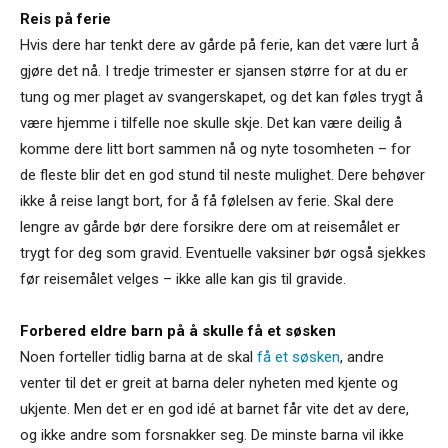
Reis på ferie
Hvis dere har tenkt dere av gårde på ferie, kan det være lurt å
gjøre det nå. I tredje trimester er sjansen større for at du er
tung og mer plaget av svangerskapet, og det kan føles trygt å
være hjemme i tilfelle noe skulle skje. Det kan være deilig å
komme dere litt bort sammen nå og nyte tosomheten – for
de fleste blir det en god stund til neste mulighet. Dere behøver
ikke å reise langt bort, for å få følelsen av ferie. Skal dere
lengre av gårde bør dere forsikre dere om at reisemålet er
trygt for deg som gravid. Eventuelle vaksiner bør også sjekkes
før reisemålet velges – ikke alle kan gis til gravide.
Forbered eldre barn på å skulle få et søsken
Noen forteller tidlig barna at de skal
få et søsken
, andre
venter til det er greit at barna deler nyheten med kjente og
ukjente. Men det er en god idé at barnet får vite det av dere,
og ikke andre som forsnakker seg. De minste barna vil ikke