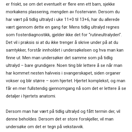
er friskt, se om det eventuelt er flere enn ett barn, sjekke
morkakens plassering, mengden av fostervann. Dersom du
har vært på tidlig ultralyd i uke 11+0 til 13+6, har du allerede
vært gjennom dette en gang før. Mens tidlig ultralyd regnes
som fosterdiagnostikk, gjelder ikke det for “rutineultralyden”.
Det vil i praksis si at du ikke trenger å skrive under på at du
samtykker, forstår innholdet i undersøkelsen og hva man kan
finne ut. Men man undersøker det samme som på tidlig
ultralyd – bare grundigere. Noen ting blir lettere å se når man
har kommet nesten halvveis i svangerskapet, siden organer
vokser og blir større – som hjertet. Hjertet komplekst, og man
får en mer fullstendig gjennomgang nå som det er lettere å se
detaljer i hjertets anatomi.
Dersom man har vært på tidlig ultralyd og fått termin der, vil
denne beholdes. Dersom det er store forskjeller, vil man
undersøke om det er tegn på vekstavvik.