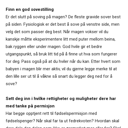
Finn en god sovestilling
Er det slutt på soving på magen? De fleste gravide sover best
på siden. Fysiologisk er det best å sove på venstre side, men
velg det som passer deg best. Når magen vokser vil du
kanskje måtte eksperimentere litt med puter mellom beina,
bak ryggen eller under magen. God hvile gir et bedre
utgangspunkt, så bruk litt tid på å finne ut hva som fungerer
for deg. Pass også på at du hviler når du kan. Etter hvert som
babyen i magen blir mer aktiv, vil du gjerne legge merke til at
den lille ser ut til å våkne så snart du legger deg ned for å
sove?
Sett deg inn i hvilke rettigheter og muligheter dere har
med tanke på permisjon
Har begge opptjent rett til fødselspermisjon med
fødselspenger? Når skal far ta ut fedrekvoten? Hvordan skal