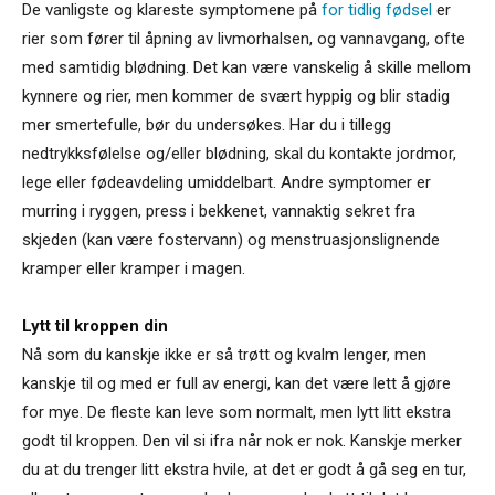
De vanligste og klareste symptomene på
for tidlig fødsel
er
rier som fører til åpning av livmorhalsen, og vannavgang, ofte
med samtidig blødning. Det kan være vanskelig å skille mellom
kynnere og rier, men kommer de svært hyppig og blir stadig
mer smertefulle, bør du undersøkes. Har du i tillegg
nedtrykksfølelse og/eller blødning, skal du kontakte jordmor,
lege eller fødeavdeling umiddelbart. Andre symptomer er
murring i ryggen, press i bekkenet, vannaktig sekret fra
skjeden (kan være fostervann) og menstruasjonslignende
kramper eller kramper i magen.
Lytt til kroppen din
Nå som du kanskje ikke er så trøtt og kvalm lenger, men
kanskje til og med er full av energi, kan det være lett å gjøre
for mye. De fleste kan leve som normalt, men lytt litt ekstra
godt til kroppen. Den vil si ifra når nok er nok. Kanskje merker
du at du trenger litt ekstra hvile, at det er godt å gå seg en tur,