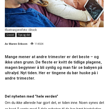
Illustrasjonsfoto: iStock
Gravid
Tips og råd
Av
Maren Eriksen
114504
Mange mener at andre trimester er det beste – og
ikke uten grunn. De fleste er kvitt de tidlige plagene,
magen begynner å bli synlig og man får se babyen på
ultralyd. Nyt tiden. Her er tingene du bør huske på i
andre trimester.
Del nyheten med ”hele verden”
Om du ikke allerede har gjort det, er tiden inne. Noen synes det
er best å vente med å dele nyheten til de har hørt hjertelyden