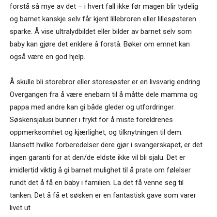
forstå så mye av det – i hvert fall ikke før magen blir tydelig
og barnet kanskje selv får kjent lillebroren eller lillesøsteren
sparke. Å vise ultralydbildet eller bilder av barnet selv som
baby kan gjøre det enklere å forstå. Bøker om emnet kan
også være en god hjelp.
Å skulle bli storebror eller storesøster er en livsvarig endring.
Overgangen fra å være enebarn til å måtte dele mamma og
pappa med andre kan gi både gleder og utfordringer.
Søskensjalusi bunner i frykt for å miste foreldrenes
oppmerksomhet og kjærlighet, og tilknytningen til dem.
Uansett hvilke forberedelser dere gjør i svangerskapet, er det
ingen garanti for at den/de eldste ikke vil bli sjalu. Det er
imidlertid viktig å gi barnet mulighet til å prate om følelser
rundt det å få en baby i familien. La det få venne seg til
tanken. Det å få et søsken er en fantastisk gave som varer
livet ut.