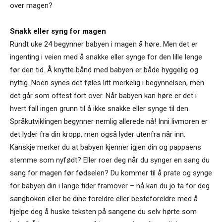
over magen?
Snakk eller syng for magen
Rundt uke 24 begynner babyen i magen å høre. Men det er
ingenting i veien med å snakke eller synge for den lille lenge
før den tid. Å knytte bånd med babyen er både hyggelig og
nyttig. Noen synes det føles litt merkelig i begynnelsen, men
det går som oftest fort over. Når babyen kan høre er det i
hvert fall ingen grunn til å ikke snakke eller synge til den.
Språkutviklingen begynner nemlig allerede nå! Inni livmoren er
det lyder fra din kropp, men også lyder utenfra når inn.
Kanskje merker du at babyen kjenner igjen din og pappaens
stemme som nyfødt? Eller roer deg når du synger en sang du
sang for magen før fødselen? Du kommer til å prate og synge
for babyen din i lange tider framover – nå kan du jo ta for deg
sangboken eller be dine foreldre eller besteforeldre med å
hjelpe deg å huske teksten på sangene du selv hørte som