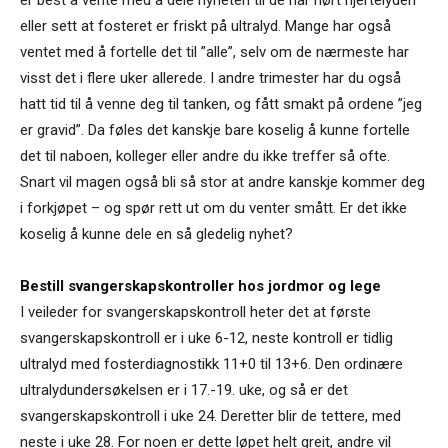
eller sett at fosteret er friskt på ultralyd. Mange har også
ventet med å fortelle det til ”alle”, selv om de nærmeste har
visst det i flere uker allerede. I andre trimester har du også
hatt tid til å venne deg til tanken, og fått smakt på ordene ”jeg
er gravid”. Da føles det kanskje bare koselig å kunne fortelle
det til naboen, kolleger eller andre du ikke treffer så ofte.
Snart vil magen også bli så stor at andre kanskje kommer deg
i forkjøpet – og spør rett ut om du venter smått. Er det ikke
koselig å kunne dele en så gledelig nyhet?
Bestill svangerskapskontroller hos jordmor og lege
I veileder for svangerskapskontroll heter det at første
svangerskapskontroll er i uke 6-12, neste kontroll er tidlig
ultralyd med fosterdiagnostikk 11+0 til 13+6. Den ordinære
ultralydundersøkelsen er i 17.-19. uke, og så er det
svangerskapskontroll i uke 24. Deretter blir de tettere, med
neste i uke 28. For noen er dette løpet helt greit, andre vil