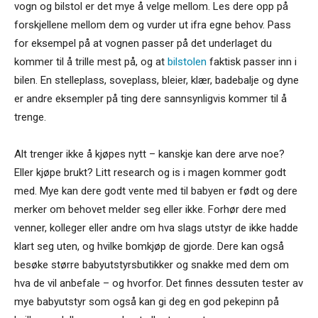
vogn og bilstol er det mye å velge mellom. Les dere opp på
forskjellene mellom dem og vurder ut ifra egne behov. Pass
for eksempel på at vognen passer på det underlaget du
kommer til å trille mest på, og at
bilstolen
faktisk passer inn i
bilen. En stelleplass, soveplass, bleier, klær, badebalje og dyne
er andre eksempler på ting dere sannsynligvis kommer til å
trenge.
Alt trenger ikke å kjøpes nytt – kanskje kan dere arve noe?
Eller kjøpe brukt? Litt research og is i magen kommer godt
med. Mye kan dere godt vente med til babyen er født og dere
merker om behovet melder seg eller ikke. Forhør dere med
venner, kolleger eller andre om hva slags utstyr de ikke hadde
klart seg uten, og hvilke bomkjøp de gjorde. Dere kan også
besøke større babyutstyrsbutikker og snakke med dem om
hva de vil anbefale – og hvorfor. Det finnes dessuten tester av
mye babyutstyr som også kan gi deg en god pekepinn på