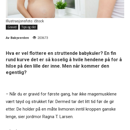
Illustrasjonsfoto: iStock
Gravid
Tips og råd
Av
Babyverden
203673
Hva er vel flottere en struttende babykuler? En fin
rund kurve det er så koselig å hvile hendene på for å
hilse på den lille der inne. Men når kommer den
egentlig?
– Når du er gravid for første gang, har ikke magemusklene
vært tøyd og strukket før. Dermed tar det litt tid før de gir
etter. De holder på en måte livmoren inntil kroppen ganske
lenge, sier jordmor Ragna T. Larsen.