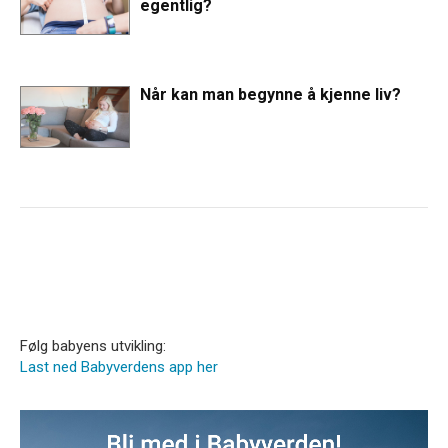
egentlig?
Når kan man begynne å kjenne liv?
Følg babyens utvikling:
Last ned Babyverdens app her