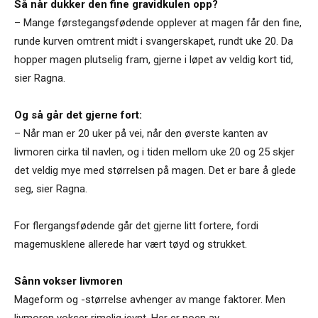
Så når dukker den fine gravidkulen opp?
– Mange førstegangsfødende opplever at magen får den fine,
runde kurven omtrent midt i svangerskapet, rundt uke 20. Da
hopper magen plutselig fram, gjerne i løpet av veldig kort tid,
sier Ragna.
Og så går det gjerne fort:
– Når man er 20 uker på vei, når den øverste kanten av
livmoren cirka til navlen, og i tiden mellom uke 20 og 25 skjer
det veldig mye med størrelsen på magen. Det er bare å glede
seg, sier Ragna.
For flergangsfødende går det gjerne litt fortere, fordi
magemusklene allerede har vært tøyd og strukket.
Sånn vokser livmoren
Mageform og -størrelse avhenger av mange faktorer. Men
livmoren vokser rimelig jevnt. Her er noen av