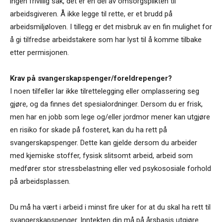
ingen frivillig sak, det er en del av omsorgsplikten til
arbeidsgiveren. Å ikke legge til rette, er et brudd på
arbeidsmiljøloven. I tillegg er det misbruk av en fin mulighet for
å gi tilfredse arbeidstakere som har lyst til å komme tilbake
etter permisjonen.
Krav på svangerskapspenger/foreldrepenger?
I noen tilfeller lar ikke tilrettelegging eller omplassering seg
gjøre, og da finnes det spesialordninger. Dersom du er frisk,
men har en jobb som lege og/eller jordmor mener kan utgjøre
en risiko for skade på fosteret, kan du ha rett på
svangerskapspenger. Dette kan gjelde dersom du arbeider
med kjemiske stoffer, fysisk slitsomt arbeid, arbeid som
medfører stor stressbelastning eller ved psykososiale forhold
på arbeidsplassen.
Du må ha vært i arbeid i minst fire uker for at du skal ha rett til
svangerskapspenger. Inntekten din må på årsbasis utgjøre