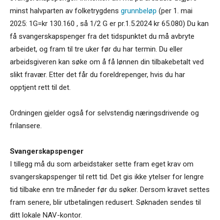
minst halvparten av folketrygdens
grunnbeløp
(per 1. mai
2025: 1G=kr 130.160 , så 1/2 G er pr.1.5.2024 kr 65.080) Du kan
få svangerskapspenger fra det tidspunktet du må avbryte
arbeidet, og fram til tre uker før du har termin. Du eller
arbeidsgiveren kan søke om å få lønnen din tilbakebetalt ved
slikt fravær. Etter det får du foreldrepenger, hvis du har
opptjent rett til det.
Ordningen gjelder også for selvstendig næringsdrivende og
frilansere.
Svangerskapspenger
I tillegg må du som arbeidstaker sette fram eget krav om
svangerskapspenger til rett tid. Det gis ikke ytelser for lengre
tid tilbake enn tre måneder før du søker. Dersom kravet settes
fram senere, blir utbetalingen redusert. Søknaden sendes til
ditt lokale NAV-kontor.