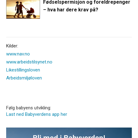
Fødselspermisjon og foreldrepenger
– hva har dere krav på?
Kilder:
www.nav.no
www.arbeidstilsynet.no
Likestillingsloven
Arbeidsmiljøloven
Følg babyens utvikling:
Last ned Babyverdens app her