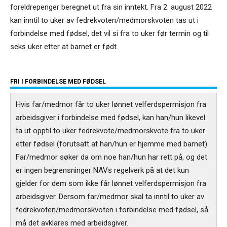
foreldrepenger beregnet ut fra sin inntekt. Fra 2. august 2022
kan inntil to uker av fedrekvoten/medmorskvoten tas ut i
forbindelse med fødsel, det vil si fra to uker før termin og til
seks uker etter at barnet er født.
FRI I FORBINDELSE MED FØDSEL
Hvis far/medmor får to uker lønnet velferdspermisjon fra
arbeidsgiver i forbindelse med fødsel, kan han/hun likevel
ta ut opptil to uker fedrekvote/medmorskvote fra to uker
etter fødsel (forutsatt at han/hun er hjemme med barnet).
Far/medmor søker da om noe han/hun har rett på, og det
er ingen begrensninger NAVs regelverk på at det kun
gjelder for dem som ikke får lønnet velferdspermisjon fra
arbeidsgiver. Dersom far/medmor skal ta inntil to uker av
fedrekvoten/medmorskvoten i forbindelse med fødsel, så
må det avklares med arbeidsgiver.