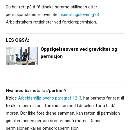
Du har rett på å få tilbake samme stillingen etter
permisjonstiden er over. Se
Likestillingsloven §33
:
Arbeidstakers rettigheter ved foreldrepermisjon.
LES OGSÅ:
Oppsigelsesvern ved graviditet og
permisjon
Hva med barnets far/partner?
Ifølge
Arbeidsmiljølovens paragraf 12-3
, har barnets far rett til
to ukers permisjon i forbindelse med fødselen, for å bistå
moren. Bor ikke foreldrene sammen, kan retten til permisjon
gis til en annen person som vil bistå moren. Denne
permisjonen kalles omsorgspermisjon.