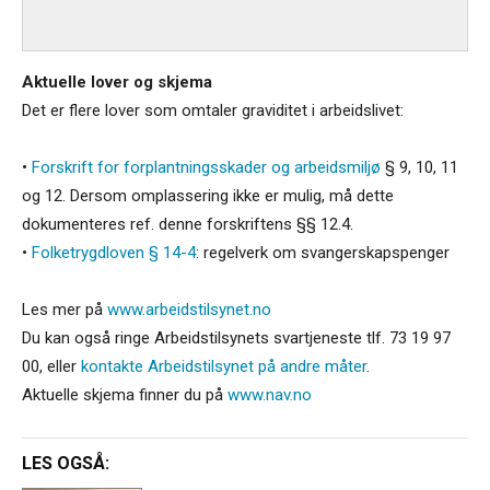
Aktuelle lover og skjema
Det er flere lover som omtaler graviditet i arbeidslivet:
•
Forskrift for forplantningsskader og arbeidsmiljø
§ 9, 10, 11
og 12. Dersom omplassering ikke er mulig, må dette
dokumenteres ref. denne forskriftens §§ 12.4.
•
Folketrygdloven § 14-4
: regelverk om svangerskapspenger
Les mer på
www.arbeidstilsynet.no
Du kan også ringe Arbeidstilsynets svartjeneste tlf. 73 19 97
00, eller
kontakte Arbeidstilsynet på andre måter
.
Aktuelle skjema finner du på
www.nav.no
LES OGSÅ: