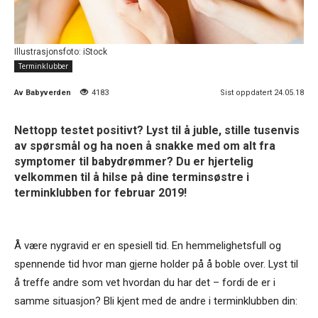
Illustrasjonsfoto: iStock
Terminklubber
Av
Babyverden
4183
Sist oppdatert 24.05.18
Nettopp testet positivt? Lyst til å juble, stille tusenvis
av spørsmål og ha noen å snakke med om alt fra
symptomer til babydrømmer? Du er hjertelig
velkommen til å hilse på dine terminsøstre i
terminklubben for februar 2019!
Å være nygravid er en spesiell tid. En hemmelighetsfull og
spennende tid hvor man gjerne holder på å boble over. Lyst til
å treffe andre som vet hvordan du har det – fordi de er i
samme situasjon? Bli kjent med de andre i terminklubben din: