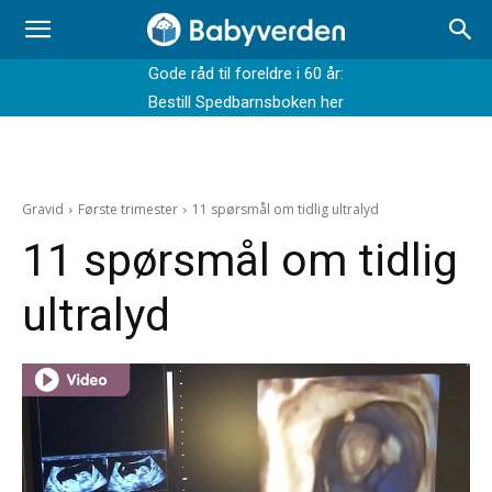
Gode råd til foreldre i 60 år:
Bestill Spedbarnsboken her
Gravid
Første trimester
11 spørsmål om tidlig ultralyd
11 spørsmål om tidlig
ultralyd