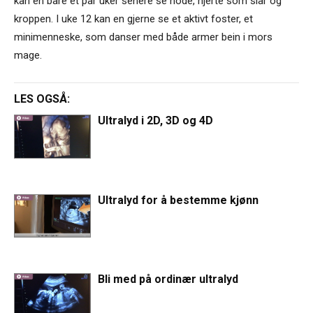
kan en bare et par uker senere se hode, hjerte som slår og
kroppen. I uke 12 kan en gjerne se et aktivt foster, et
minimenneske, som danser med både armer bein i mors
mage.
LES OGSÅ:
Ultralyd i 2D, 3D og 4D
Ultralyd for å bestemme kjønn
Bli med på ordinær ultralyd