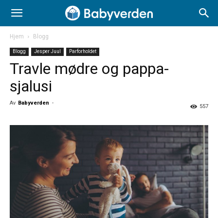
Hjem
Blogg
Blogg
Jesper Juul
Parforholdet
Travle mødre og pappa-
sjalusi
Av
Babyverden
-
557