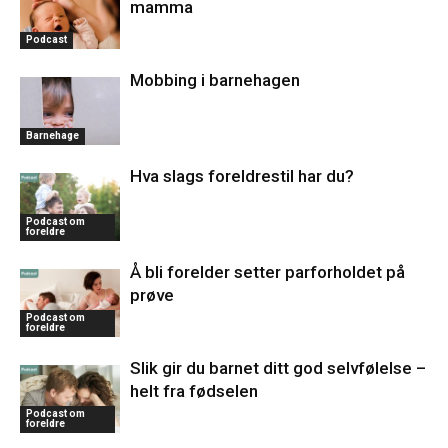
mamma
Podcast
Mobbing i barnehagen
Barnehage
Hva slags foreldrestil har du?
Podcast om
foreldre
Å bli forelder setter parforholdet på
prøve
Podcast om
foreldre
Slik gir du barnet ditt god selvfølelse –
helt fra fødselen
Podcast om
foreldre