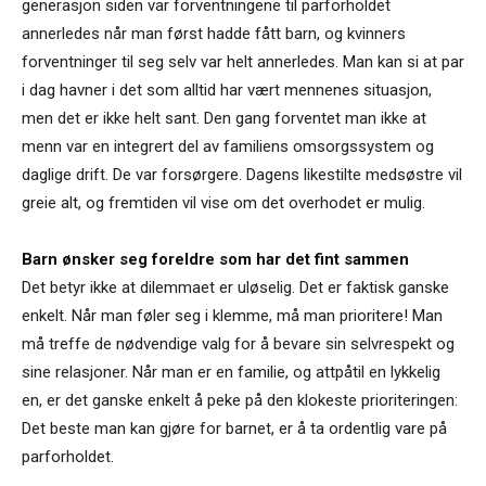
generasjon siden var forventningene til parforholdet
annerledes når man først hadde fått barn, og kvinners
forventninger til seg selv var helt annerledes. Man kan si at par
i dag havner i det som alltid har vært mennenes situasjon,
men det er ikke helt sant. Den gang forventet man ikke at
menn var en integrert del av familiens omsorgssystem og
daglige drift. De var forsørgere. Dagens likestilte medsøstre vil
greie alt, og fremtiden vil vise om det overhodet er mulig.
Barn ønsker seg foreldre som har det fint sammen
Det betyr ikke at dilemmaet er uløselig. Det er faktisk ganske
enkelt. Når man føler seg i klemme, må man prioritere! Man
må treffe de nødvendige valg for å bevare sin selvrespekt og
sine relasjoner. Når man er en familie, og attpåtil en lykkelig
en, er det ganske enkelt å peke på den klokeste prioriteringen:
Det beste man kan gjøre for barnet, er å ta ordentlig vare på
parforholdet.