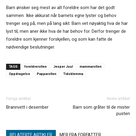
Barn ønsker seg mest av alt foreldre som har det godt
sammen. Ikke akkurat når barnets egne lyster og behov
trenger seg på, men på lang sikt. Barn vet nøyaktig hva de har
lyst til, men aner ikke hva de har behov for. Derfor trenger de
foreldre som kjenner forskjellen, og som kan fatte de
nødvendige beslutninger.
TAGS
foreldrerollen
Jesper Juul
mammarollen
Oppdragelse
Papparollen
Tidsklemma
Forrige artikkel
Neste artikkel
Brannvett i desember
Barn som gråter til de mister
pusten
RELATERTE ARTIKLER
MER FRA FORFATTER