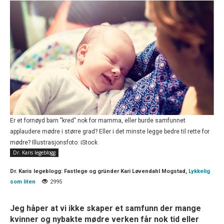
Er et fornøyd barn "kred" nok for mamma, eller burde samfunnet
applaudere mødre i større grad? Eller i det minste legge bedre til rette for
mødre? Illustrasjonsfoto: iStock
Dr. Karis legeblogg
Dr. Karis legeblogg:
Fastlege og gründer Kari Løvendahl Mogstad,
Lykkelig
som liten
2995
Jeg håper at vi ikke skaper et samfunn der mange
kvinner og nybakte mødre verken får nok tid eller