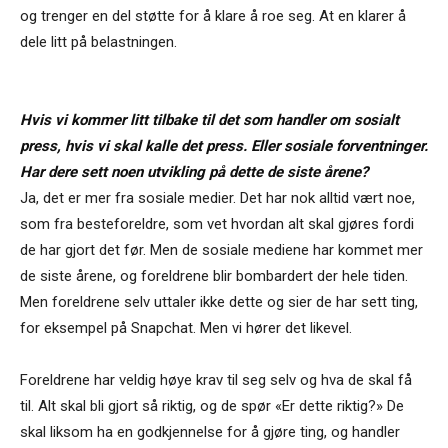
og trenger en del støtte for å klare å roe seg. At en klarer å
dele litt på belastningen.
Hvis vi kommer litt tilbake til det som handler om sosialt
press, hvis vi skal kalle det press. Eller sosiale forventninger.
Har dere sett noen utvikling på dette de siste årene?
Ja, det er mer fra sosiale medier. Det har nok alltid vært noe,
som fra besteforeldre, som vet hvordan alt skal gjøres fordi
de har gjort det før. Men de sosiale mediene har kommet mer
de siste årene, og foreldrene blir bombardert der hele tiden.
Men foreldrene selv uttaler ikke dette og sier de har sett ting,
for eksempel på Snapchat. Men vi hører det likevel.
Foreldrene har veldig høye krav til seg selv og hva de skal få
til. Alt skal bli gjort så riktig, og de spør «Er dette riktig?» De
skal liksom ha en godkjennelse for å gjøre ting, og handler