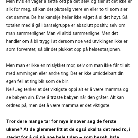
Men hvis en våger å sette ord på det selv, og sier at det ikke er
slik for meg, så kan det plutselig være en eller to til som sier
det samme. De har kanskje heller ikke våget å si det høyt. Så
totalen med å gå i barselgruppe er absolutt positiv, selv om
man sammenligner. Man vil alltid sammenligne. Men det
handler om å bli trygg i at dersom noe ved utviklingen ikke er
som forventet, så blir det plukket opp på helsestasjonen.
Men man er ikke en mislykket mor, selv om man ikke får til alt
med ammingen eller andre ting. Det er ikke umiddelbart din
egen feil at ting blir som de blir.
Nei! Jeg tenker at det viktigste oppi alt er å være mamma og
se babyen sin. Evne å trøste babyen når den gråter. Alt kan
ordnes på, men det å være mamma er det viktigste.
Tror dere mange tar for mye innover seg de første
ukene? At de glemmer litt at de også skal ta det med ro, i
stedet for å gå på noe hele tiden – som besøk, kafe,