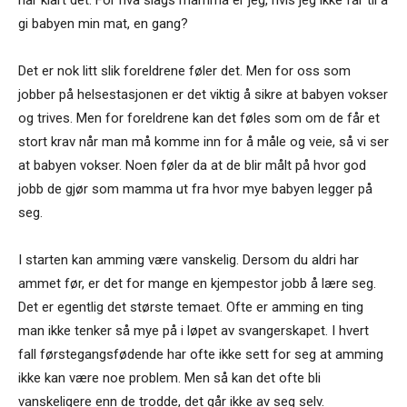
har klart det. For hva slags mamma er jeg, hvis jeg ikke får til å
gi babyen min mat, en gang?
Det er nok litt slik foreldrene føler det. Men for oss som
jobber på helsestasjonen er det viktig å sikre at babyen vokser
og trives. Men for foreldrene kan det føles som om de får et
stort krav når man må komme inn for å måle og veie, så vi ser
at babyen vokser. Noen føler da at de blir målt på hvor god
jobb de gjør som mamma ut fra hvor mye babyen legger på
seg.
I starten kan amming være vanskelig. Dersom du aldri har
ammet før, er det for mange en kjempestor jobb å lære seg.
Det er egentlig det største temaet. Ofte er amming en ting
man ikke tenker så mye på i løpet av svangerskapet. I hvert
fall førstegangsfødende har ofte ikke sett for seg at amming
ikke kan være noe problem. Men så kan det ofte bli
vanskeligere enn de trodde, det går ikke av seg selv.