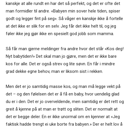
kanskje at alle rundt en har det så perfekt, og det er ofte det
man formidler til andre. «Babyen min sover hele tiden, spiser
godt og legger fint på seg». Så våger en kanskje ikke å fortelle
at det ikke er slik for en selv. Jeg får det ikke helt til, og jeg
føler ikke jeg gjør ikke en spesielt god jobb som mamma.
Så får man gjerne meldinger fra andre hvor det står «Kos deg!
Nyt babytiden!» Det skal man jo gjøre, men det er ikke bare
kos for alle. Det er også strev og lite søvn. En får i mindre
grad dekke egne behov, man er liksom sist i rekken.
Men det er jo samtidig masse kos, og man må legge vekt på
det – og den følelsen det er å få en baby, hvor uendelig glad
du er i den. Det er jo overveldende, men samtidig er det rett og
greit å kjenne på at man er trøtt og sliten. Det er normalt at
det er begge deler. En er ikke unormal om en kjenner at «Jeg
faktisk hadde trengt ei uke borte fra babyen.» Der er helt lov å