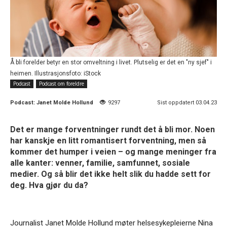
Å bli forelder betyr en stor omveltning i livet. Plutselig er det en "ny sjef" i
heimen. Illustrasjonsfoto: iStock
Podcast
Podcast om foreldre
Podcast:
Janet Molde Hollund
9297
Sist oppdatert 03.04.23
Det er mange forventninger rundt det å bli mor. Noen
har kanskje en litt romantisert forventning, men så
kommer det humper i veien – og mange meninger fra
alle kanter: venner, familie, samfunnet, sosiale
medier. Og så blir det ikke helt slik du hadde sett for
deg. Hva gjør du da?
Journalist Janet Molde Hollund møter helsesykepleierne Nina