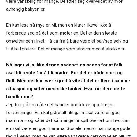
være vanskelig for mange. De føler seg overveldet av hvor
avhengig babyen er.
En kan lese så mye en vil, men en klarer likevel ikke å
forberede seg på det som møter en. Det er den største
omveltningen i livet – å gå fra å bare være et par/seg selv og
til å bli foreldre. Det er mange som strever med å strekke til.
Nå lager vi jo ikke denne podcast-episoden for at folk
skal bli redde for å bli mødre. For det er både stort og
flott. Men det kan være greit å vite at det er flere i samme
situasjon og sitter med slike tanker. Hva tror dere dette
handler om?
Jeg tror på en måte det handler om å leve opp til egne
forventninger. En skal gjøre alt riktig, en skal være en god
mamma – og så er det så mange innspill over alt om hvordan
en skal være en god mamma. Sosiale medier har mange gode
råd på veien, men de kan være vanskelige dersom veien blir litt