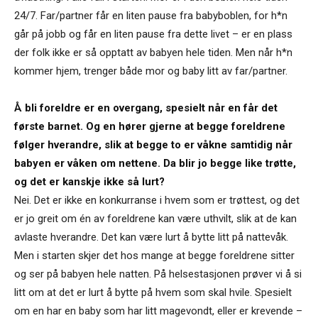
24/7. Far/partner får en liten pause fra babyboblen, for h*n
går på jobb og får en liten pause fra dette livet ­– er en plass
der folk ikke er så opptatt av babyen hele tiden. Men når h*n
kommer hjem, trenger både mor og baby litt av far/partner.
Å bli foreldre er en overgang, spesielt når en får det
første barnet. Og en hører gjerne at begge foreldrene
følger hverandre, slik at begge to er våkne samtidig når
babyen er våken om nettene. Da blir jo begge like trøtte,
og det er kanskje ikke så lurt?
Nei. Det er ikke en konkurranse i hvem som er trøttest, og det
er jo greit om én av foreldrene kan være uthvilt, slik at de kan
avlaste hverandre. Det kan være lurt å bytte litt på nattevåk.
Men i starten skjer det hos mange at begge foreldrene sitter
og ser på babyen hele natten. På helsestasjonen prøver vi å si
litt om at det er lurt å bytte på hvem som skal hvile. Spesielt
om en har en baby som har litt magevondt, eller er krevende –