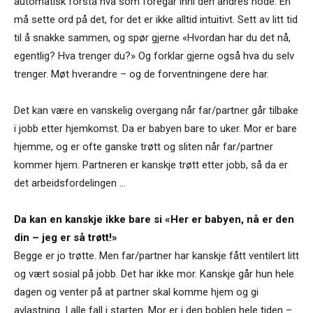
automatisk forstå hva som foregår inni den andres hode. En
må sette ord på det, for det er ikke alltid intuitivt. Sett av litt tid
til å snakke sammen, og spør gjerne «Hvordan har du det nå,
egentlig? Hva trenger du?» Og forklar gjerne også hva du selv
trenger. Møt hverandre – og de forventningene dere har.
Det kan være en vanskelig overgang når far/partner går tilbake
i jobb etter hjemkomst. Da er babyen bare to uker. Mor er bare
hjemme, og er ofte ganske trøtt og sliten når far/partner
kommer hjem. Partneren er kanskje trøtt etter jobb, så da er
det arbeidsfordelingen ...
Da kan en kanskje ikke bare si «Her er babyen, nå er den
din – jeg er så trøtt!»
Begge er jo trøtte. Men far/partner har kanskje fått ventilert litt
og vært sosial på jobb. Det har ikke mor. Kanskje går hun hele
dagen og venter på at partner skal komme hjem og gi
avlastning. I alle fall i starten. Mor er i den boblen hele tiden –