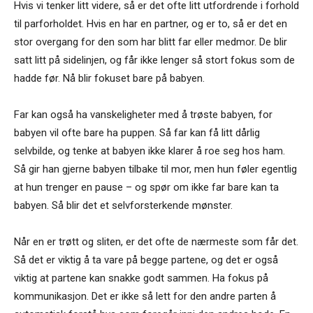
Hvis vi tenker litt videre, så er det ofte litt utfordrende i forhold
til parforholdet. Hvis en har en partner, og er to, så er det en
stor overgang for den som har blitt far eller medmor. De blir
satt litt på sidelinjen, og får ikke lenger så stort fokus som de
hadde før. Nå blir fokuset bare på babyen.
Far kan også ha vanskeligheter med å trøste babyen, for
babyen vil ofte bare ha puppen. Så far kan få litt dårlig
selvbilde, og tenke at babyen ikke klarer å roe seg hos ham.
Så gir han gjerne babyen tilbake til mor, men hun føler egentlig
at hun trenger en pause­ ­– og spør om ikke far bare kan ta
babyen. Så blir det et selvforsterkende mønster.
Når en er trøtt og sliten, er det ofte de nærmeste som får det.
Så det er viktig å ta vare på begge partene, og det er også
viktig at partene kan snakke godt sammen. Ha fokus på
kommunikasjon. Det er ikke så lett for den andre parten å