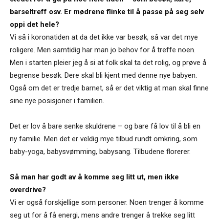
barseltreff osv. Er mødrene flinke til å passe på seg selv
oppi det hele?
Vi så i koronatiden at da det ikke var besøk, så var det mye
roligere. Men samtidig har man jo behov for å treffe noen.
Men i starten pleier jeg å si at folk skal ta det rolig, og prøve å
begrense besøk. Dere skal bli kjent med denne nye babyen.
Også om det er tredje barnet, så er det viktig at man skal finne
sine nye posisjoner i familien.
Det er lov å bare senke skuldrene ­– og bare få lov til å bli en
ny familie. Men det er veldig mye tilbud rundt omkring, som
baby-yoga, babysvømming, babysang. Tilbudene florerer.
Så man har godt av å komme seg litt ut, men ikke
overdrive?
Vi er også forskjellige som personer. Noen trenger å komme
seg ut for å få energi, mens andre trenger å trekke seg litt