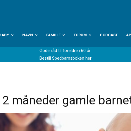
abyverden.no
BABY
NAVN
FAMILIE
FORUM
PODCAST
A
Gode råd til foreldre i 60 år:
Bestill Spedbarnsboken her
2 måneder gamle barnet 