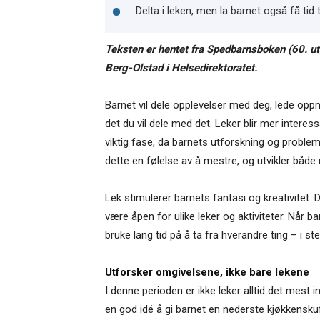
Delta i leken, men la barnet også få tid
Teksten er hentet fra Spedbarnsboken (60. u
Berg-Olstad i Helsedirektoratet.
Barnet vil dele opplevelser med deg, lede op
det du vil dele med det. Leker blir mer intere
viktig fase, da barnets utforskning og problem
dette en følelse av å mestre, og utvikler både 
Lek stimulerer barnets fantasi og kreativitet. 
være åpen for ulike leker og aktiviteter. Når ba
bruke lang tid på å ta fra hverandre ting – i 
Utforsker omgivelsene, ikke bare lekene
I denne perioden er ikke leker alltid det mest
en god idé å gi barnet en nederste kjøkkensku