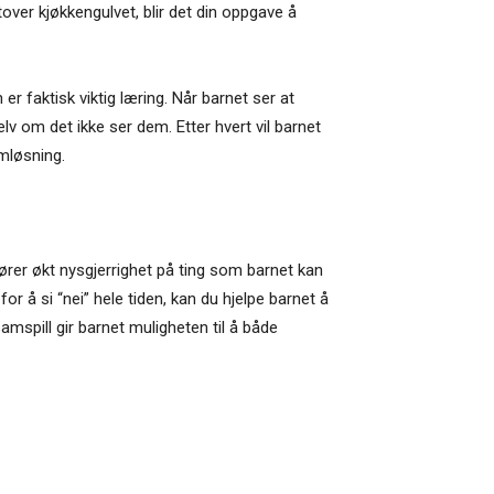
tover kjøkkengulvet, blir det din oppgave å
er faktisk viktig læring. Når barnet ser at
lv om det ikke ser dem. Etter hvert vil barnet
emløsning.
ører økt nysgjerrighet på ting som barnet kan
r å si “nei” hele tiden, kan du hjelpe barnet å
spill gir barnet muligheten til å både