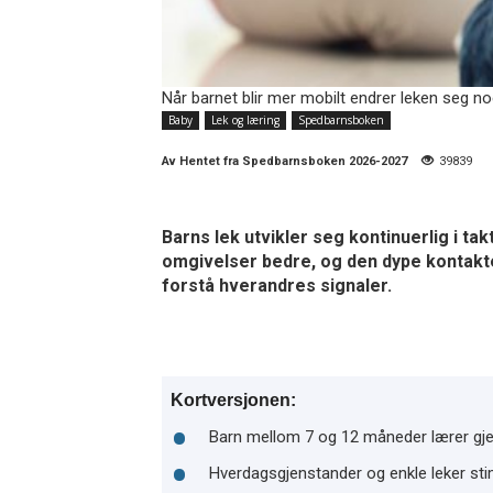
Når barnet blir mer mobilt endrer leken seg noe
Baby
Lek og læring
Spedbarnsboken
Av
Hentet fra Spedbarnsboken 2026-2027
39839
Barns lek utvikler seg kontinuerlig i t
omgivelser bedre, og den dype kontakten
forstå hverandres signaler.
Kortversjonen:
Barn mellom 7 og 12 måneder lærer gje
Hverdagsgjenstander og enkle leker stim