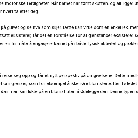
sine motoriske ferdigheter. Når barnet har tømt skuffen, og alt ligger u
er hvert ta etter deg.
g på gulvet og se hva som skjer. Dette kan virke som en enkel lek, men 
satt eksisterer, får det en forståelse for at gjenstander eksisterer se
 er en fin måte å engasjere barnet på i både fysisk aktivitet og probl
 reise seg opp og får et nytt perspektiv på omgivelsene. Dette medf
et om grenser, som for eksempel å ikke røre blomsterpotter. I stedet fo
dan man kan lukte på en blomst uten å ødelegge den. Denne typen sam