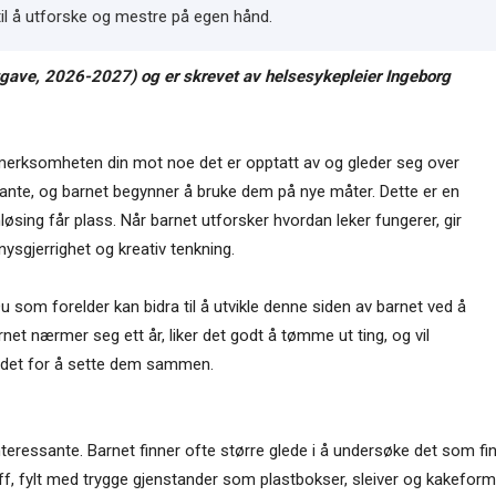
 til å utforske og mestre på egen hånd.
tgave, 2026-2027) og er skrevet av helsesykepleier Ingeborg
pmerksomheten din mot noe det er opptatt av og gleder seg over
ssante, og barnet begynner å bruke dem på nye måter. Dette er en
løsing får plass. Når barnet utforsker hvordan leker fungerer, gir
nysgjerrighet og kreativ tenkning.
Du som forelder kan bidra til å utvikle denne siden av barnet ved å
rnet nærmer seg ett år, liker det godt å tømme ut ting, og vil
stedet for å sette dem sammen.
 interessante. Barnet finner ofte større glede i å undersøke det som 
ff, fylt med trygge gjenstander som plastbokser, sleiver og kakeform