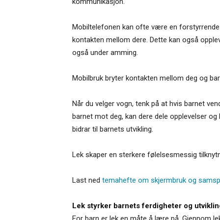
kommunikasjon.
Mobiltelefonen kan ofte være en forstyrrend
kontakten mellom dere. Dette kan også oppleves
også under amming.
Mobilbruk bryter kontakten mellom deg og barn
Når du velger vogn, tenk på at hvis barnet ve
barnet mot deg, kan dere dele opplevelser og h
bidrar til barnets utvikling.
Lek skaper en sterkere følelsesmessig tilknytn
Last ned
temahefte om skjermbruk og samspi
Lek styrker barnets ferdigheter og utviklin
For barn er lek en måte å lære på. Gjennom lek