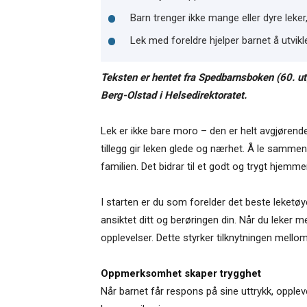
Barn trenger ikke mange eller dyre leker
Lek med foreldre hjelper barnet å utvik
Teksten er hentet fra Spedbarnsboken (60. u
Berg-Olstad i Helsedirektoratet.
Lek er ikke bare moro – den er helt avgjørende
tillegg gir leken glede og nærhet. Å le samme
familien. Det bidrar til et godt og trygt hjemme
I starten er du som forelder det beste leketø
ansiktet ditt og berøringen din. Når du leker
opplevelser. Dette styrker tilknytningen mellom 
Oppmerksomhet skaper trygghet
Når barnet får respons på sine uttrykk, oppl