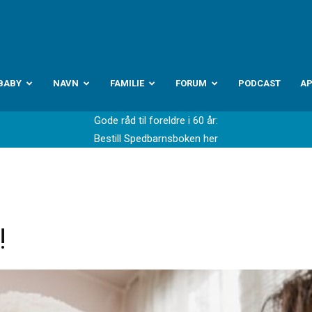
abyverden.no
BABY
NAVN
FAMILIE
FORUM
PODCAST
A
Gode råd til foreldre i 60 år:
Bestill Spedbarnsboken her
!