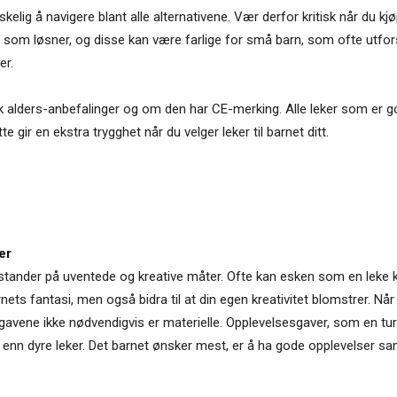
elig å navigere blant alle alternativene. Vær derfor kritisk når du kjøper
er som løsner, og disse kan være farlige for små barn, som ofte utfo
er.
ekk alders-anbefalinger og om den har CE-merking. Alle leker som er
e gir en ekstra trygghet når du velger leker til barnet ditt.
er
nstander på uventede og kreative måter. Ofte kan esken som en leke
rnets fantasi, men også bidra til at din egen kreativitet blomstrer. Når 
 gavene ikke nødvendigvis er materielle. Opplevelsesgaver, som en tur i
ede enn dyre leker. Det barnet ønsker mest, er å ha gode opplevelse