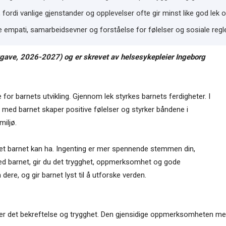
, fordi vanlige gjenstander og opplevelser ofte gir minst like god lek 
le empati, samarbeidsevner og forståelse for følelser og sosiale regle
tgave, 2026-2027) og er skrevet av helsesykepleier Ingeborg
 for barnets utvikling. Gjennom lek styrkes barnets ferdigheter. I
n med barnet skaper positive følelser og styrker båndene i
miljø.
yet barnet kan ha. Ingenting er mer spennende stemmen din,
 med barnet, gir du det trygghet, oppmerksomhet og gode
dere, og gir barnet lyst til å utforske verden.
ever det bekreftelse og trygghet. Den gjensidige oppmerksomheten me