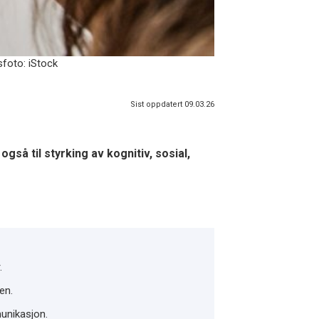
sfoto: iStock
Sist oppdatert 09.03.26
gså til styrking av kognitiv, sosial,
.
en.
unikasjon.