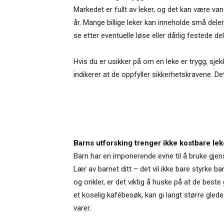
Markedet er fullt av leker, og det kan være vansk
år. Mange billige leker kan inneholde små del
se etter eventuelle løse eller dårlig festede del
Hvis du er usikker på om en leke er trygg, sj
indikerer at de oppfyller sikkerhetskravene. Dett
Barns utforsking trenger ikke kostbare lek
Barn har en imponerende evne til å bruke gje
Lær av barnet ditt – det vil ikke bare styrke ba
og onkler, er det viktig å huske på at de beste
et koselig kafébesøk, kan gi langt større gl
varer.