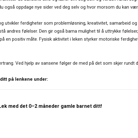
vil du også oppdage nye sider ved deg selv og hvor morsom du kan være
g utvikler ferdigheter som problemløsning, kreativitet, samarbeid o
tå andres følelser. Den gir også barna mulighet til å uttrykke følelse
å en positiv måte. Fysisk aktivitet i leken styrker motoriske ferdighe
rtrang. Ved hjelp av sansene følger de med på det som skjer rundt d
 ditt på lenkene under:
Lek med det 0–2 måneder gamle barnet ditt!