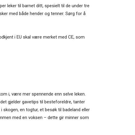
 leker til barnet ditt, spesielt til de under tre
rsker med både hender og tenner. Sørg for å
 godkjent i EU skal være merket med CE, som
 kom i, være mer spennende enn selve leken.
det gjelder gavetips til besteforeldre, tanter
 skogen, en togtur, et besøk til badeland eller
r sammen med en voksen – dette gir minner som