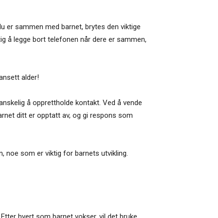
u er sammen med barnet, brytes den viktige
ktig å legge bort telefonen når dere er sammen,
ansett alder!
vanskelig å opprettholde kontakt. Ved å vende
arnet ditt er opptatt av, og gi respons som
 noe som er viktig for barnets utvikling.
Etter hvert som barnet vokser, vil det bruke