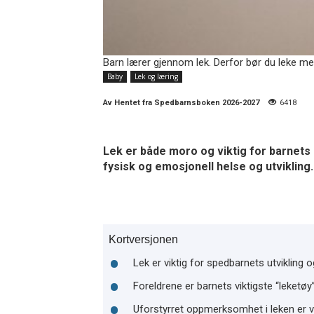
Barn lærer gjennom lek. Derfor bør du leke med b
Baby
Lek og læring
Av
Hentet fra Spedbarnsboken 2026-2027
6418
Lek er både moro og viktig for barnets u
fysisk og emosjonell helse og utvikling.
Kortversjonen
Lek er viktig for spedbarnets utvikling o
Foreldrene er barnets viktigste “leketø
Uforstyrret oppmerksomhet i leken er v