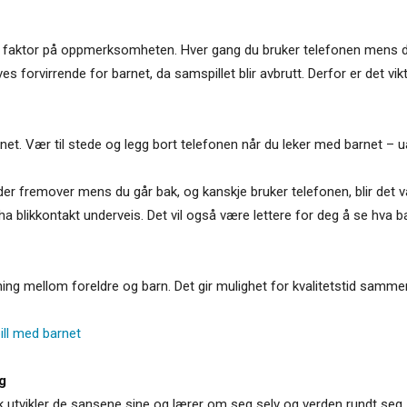
e faktor på oppmerksomheten. Hver gang du bruker telefonen mens d
 forvirrende for barnet, da samspillet blir avbrutt. Derfor er det vi
et. Vær til stede og legg bort telefonen når du leker med barnet – u
nder fremover mens du går bak, og kanskje bruker telefonen, blir det 
a blikkontakt underveis. Det vil også være lettere for deg å se hva b
ing mellom foreldre og barn. Det gir mulighet for kvalitetstid sammen,
ll med barnet
g
 utvikler de sansene sine og lærer om seg selv og verden rundt seg. 