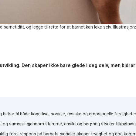
arnet ditt, og legge til rette for at barnet kan leke selv. Illustrasjon
tvikling. Den skaper ikke bare glede i seg selv, men bidrar o
g bidrar til både kognitive, sosiale, fysiske og emosjonelle ferdigheter
y”, og samspill gjennom stemme, ansikt og berøring styrker tilknytning
iktig fordi respons på barnets signaler skaper trygghet og god komm