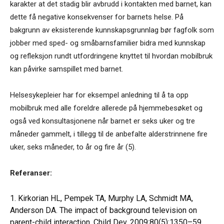
karakter at det stadig blir avbrudd i kontakten med barnet, kan
dette få negative konsekvenser for barnets helse. På
bakgrunn av eksisterende kunnskapsgrunnlag bør fagfolk som
jobber med sped- og småbarnsfamilier bidra med kunnskap
og refleksjon rundt utfordringene knyttet til hvordan mobilbruk
kan påvirke samspillet med barnet.
Helsesykepleier har for eksempel anledning til å ta opp
mobilbruk med alle foreldre allerede på hjemmebesøket og
også ved konsultasjonene når barnet er seks uker og tre
måneder gammelt, i tillegg til de anbefalte alderstrinnene fire
uker, seks måneder, to år og fire år (5).
Referanser:
1. Kirkorian HL, Pempek TA, Murphy LA, Schmidt MA,
Anderson DA. The impact of background television on
parent-child interaction. Child Dev. 2009;80(5):1350–59.