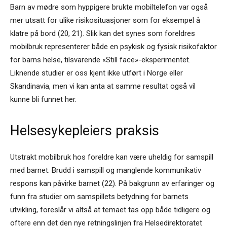
Barn av mødre som hyppigere brukte mobiltelefon var også
mer utsatt for ulike risikosituasjoner som for eksempel å
klatre på bord (20, 21). Slik kan det synes som foreldres
mobilbruk representerer både en psykisk og fysisk risikofaktor
for barns helse, tilsvarende «Still face»-eksperimentet.
Liknende studier er oss kjent ikke utført i Norge eller
Skandinavia, men vi kan anta at samme resultat også vil
kunne bli funnet her.
Helsesykepleiers praksis
Utstrakt mobilbruk hos foreldre kan være uheldig for samspill
med barnet. Brudd i samspill og manglende kommunikativ
respons kan påvirke barnet (22). På bakgrunn av erfaringer og
funn fra studier om samspillets betydning for barnets
utvikling, foreslår vi altså at temaet tas opp både tidligere og
oftere enn det den nye retningslinjen fra Helsedirektoratet