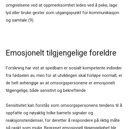
omgivelsene ved at oppmerksomhet ledes ved å peke, lage
lyd eller bruke gester som utgangspunkt for kommunikasjon
og samtale (9).
Emosjonelt tilgjengelige foreldre
Forskning har vist at spedbarn er sosialt kompetente individer
fra fødselen av, men for at utviklingen skal forløpe normalt, er
de helt avhengige av at omsorgspersonene er emosjonelt
tilgjengelige, både sensitivt og bekreftende.
Sensitivitet kan forstås som omsorgspersonens tendens til å
oppfatte og nøyaktig tolke barnets signaler og
reaksjonstendenser, for deretter å respondere på riktig måte
så raskt som mulig. Begrepet emosjonell tilgjengelighet blir