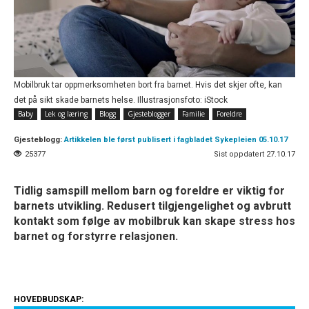
Mobilbruk tar oppmerksomheten bort fra barnet. Hvis det skjer ofte, kan
det på sikt skade barnets helse. Illustrasjonsfoto: iStock
Baby
Lek og læring
Blogg
Gjesteblogger
Familie
Foreldre
Gjesteblogg:
Artikkelen ble først publisert i fagbladet Sykepleien 05.10.17
25377
Sist oppdatert 27.10.17
Tidlig samspill mellom barn og foreldre er viktig for
barnets utvikling. Redusert tilgjengelighet og avbrutt
kontakt som følge av mobilbruk kan skape stress hos
barnet og forstyrre relasjonen.
HOVEDBUDSKAP: