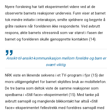
Nyere forskning har tatt eksperimentet videre ved at de
observerte barnets reaksjoner underveis. Funn viser at barnet
tok mindre initiativ i interaksjon, smilte sjeldnere og begynte å
gråte raskere når forelderen ikke responderte. Ved avbrutt
respons, økte barnets stressnivå som var størst i fasen der
barnet og forelderen skulle gjenopprette kontakten (14).
Ansikt-til-ansikt-kommunikasjon mellom foreldre og barn er
svært viktig.
NRK viste en liknende sekvens i et TV-program i fjor (15) der
mors utilgjengelighet for barnet skyldtes bruk av mobiltelefon.
De tre barna som deltok viste de samme reaksjoner som
spedbarna i «Still face»-eksperimentet (15). Med tanke på
avbrutt samspill og manglende blikkontakt har altså «Still
face»-eksperimentet fellestrekk med foreldres samspill med