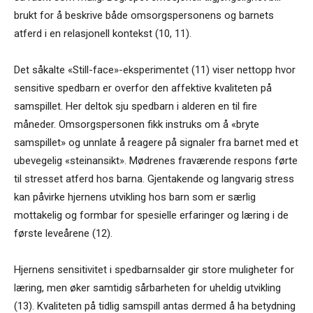
brukt for å beskrive både omsorgspersonens og barnets
atferd i en relasjonell kontekst (10, 11).
Det såkalte «Still-face»-eksperimentet (11) viser nettopp hvor
sensitive spedbarn er overfor den affektive kvaliteten på
samspillet. Her deltok sju spedbarn i alderen en til fire
måneder. Omsorgspersonen fikk instruks om å «bryte
samspillet» og unnlate å reagere på signaler fra barnet med et
ubevegelig «steinansikt». Mødrenes fraværende respons førte
til stresset atferd hos barna. Gjentakende og langvarig stress
kan påvirke hjernens utvikling hos barn som er særlig
mottakelig og formbar for spesielle erfaringer og læring i de
første leveårene (12).
Hjernens sensitivitet i spedbarnsalder gir store muligheter for
læring, men øker samtidig sårbarheten for uheldig utvikling
(13). Kvaliteten på tidlig samspill antas dermed å ha betydning