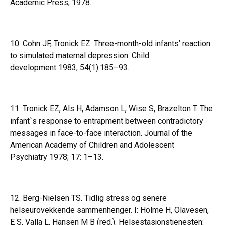
Academic Press; 1978.
10. Cohn JF, Tronick EZ. Three-month-old infants’ reaction
to simulated maternal depression. Child
development 1983; 54(1):185–93.
11. Tronick EZ, Als H, Adamson L, Wise S, Brazelton T. The
infant`s response to entrapment between contradictory
messages in face-to-face interaction. Journal of the
American Academy of Children and Adolescent
Psychiatry 1978; 17: 1–13.
12. Berg-Nielsen TS. Tidlig stress og senere
helseurovekkende sammenhenger. I: Holme H, Olavesen,
E S, Valla L, Hansen M B (red.). Helsestasjonstjenesten: