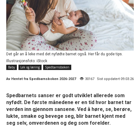
Det går an å leke med det nyfødte barnet også. Her får du gode tips.
Illustrasjonsfoto: iStock
Baby
Lek og læring
Spedbarnsboken
Av
Hentet fra Spedbarnsboken 2026-2027
30167
Sist oppdatert 09.03.26
Spedbarnets sanser er godt utviklet allerede som
nyfødt. De første månedene er en tid hvor barnet tar
verden inn gjennom sansene. Ved å høre, se, berøre,
lukte, smake og bevege seg, blir barnet kjent med
seg selv, omverdenen og deg som forelder.