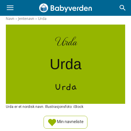
Navn
Jentenavn
Urda
Urda
Urda
Urda
Urda er et nordisk navn. Illustrasjonsfoto: iStock
Min navneliste