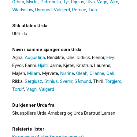
Othea
,
Myrtel
,
Petronella
,
Tyr
,
Ugnius
,
Ulva
,
Vagn
,
Wim
,
Wladyslaw
,
Usmund
,
Valgjerd
,
Petrine
,
Tias
Slik uttales Urda:
URR-da
Navn i samme sjanger som Urda:
Agna
,
Augustina
,
Bendikte
,
Cilie
,
Didrick
,
Elenor
,
Elvy
,
Eyvor
,
Fanni
,
Hjalti
,
Jarne
,
Kjetel
,
Kristrun
,
Laurens
,
Majlen
,
Miliam
,
Myrvete
,
Nisrine
,
Oleah
,
Olianne
,
Qali
,
Rikka
,
Sergiusz
,
Stinius
,
Sverrir
,
Såmund
,
Thiril
,
Torgjerd
,
Torulf
,
Vagn
,
Valgerd
Du kjenner Urda fra:
Skuespillere Urda Arneberg og Urda Brattrud Larsen
Relaterte lister:
Korte navn (4 eller færre bokstaver)