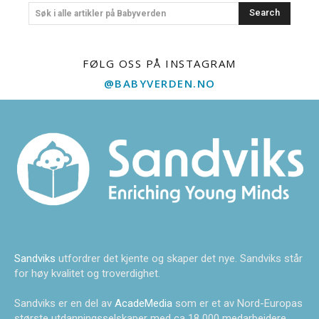
Search
Søk i alle artikler på Babyverden
FØLG OSS PÅ INSTAGRAM
@BABYVERDEN.NO
Sandviks
utfordrer det kjente og skaper det nye. Sandviks står
for høy kvalitet og troverdighet.
Sandviks er en del av
AcadeMedia
som er et av Nord-Europas
største utdanningsselskaper med ca 18 000 medarbeidere.