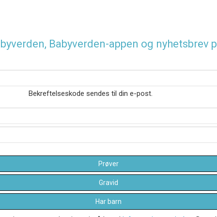
 Babyverden, Babyverden-appen og nyhetsbrev p
Bekreftelseskode sendes til din e-post.
Prøver
Gravid
Har barn