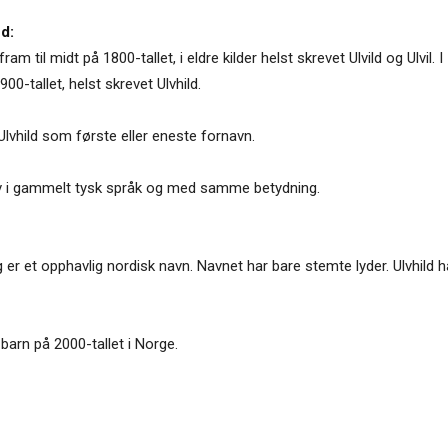
d:
fram til midt på 1800-tallet, i eldre kilder helst skrevet Ulvild og Ulvil
00-tallet, helst skrevet Ulvhild.
lvhild som første eller eneste fornavn.
av i gammelt tysk språk og med samme betydning.
 og er et opphavlig nordisk navn. Navnet har bare stemte lyder. Ulvhild
il barn på 2000-tallet i Norge.