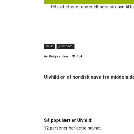
På jakt etter et gammelt nordisk navn til b
Navn
Jentenavn
Av
Babyverden
454
Ulvhild er et nordisk navn fra middelald
Så populært er Ulvhild:
12 personer har dette navnet.