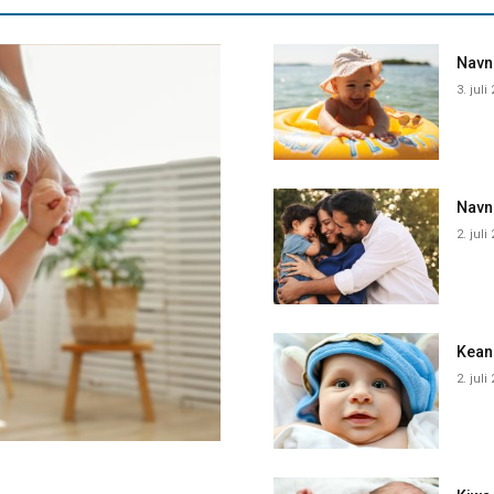
Navne
3. juli
Navn
2. juli
Kean
2. juli