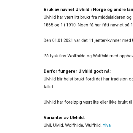
Bruk av navnet Ulvhild i Norge og andre lan
Ulvhild har vært litt brukt fra middelalderen og 
1865 og 1 i 1910. Noen få har fått navnet på 19
Den 01.01.2021 var det 11 jenter/kvinner med U
På tysk fins Wolfhilde og Wulfhild med opph
Derfor fungerer Ulvhild godt nå:
Ulvhild blir helst brukt fordi det har tradisjon
tallet.
Ulvhild har foreløpig vært lite eller ikke brukt t
Varianter av Ulvhild:
Ulvil
,
Ulvild
,
Wolfhilde
,
Wulfhild
,
Ylva