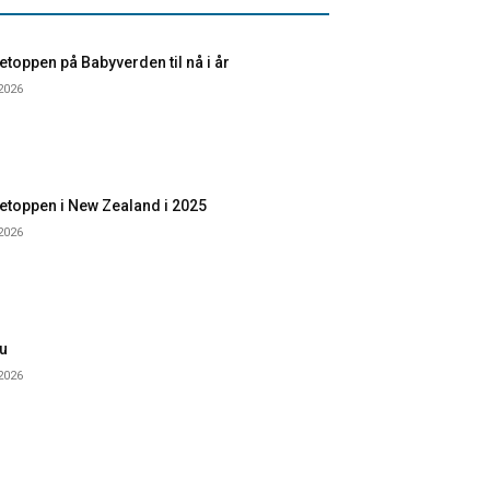
toppen på Babyverden til nå i år
 2026
etoppen i New Zealand i 2025
 2026
u
 2026