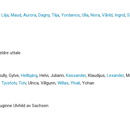
,
Lilja
,
Maud
,
Aurora
,
Dagny
,
Tilja
,
Yordanos
,
Ulla
,
Nora
,
Vårild
,
Ingrid
,
S
eldre uttale
ully
,
Gylve
,
Hellbjørg
,
Helvi
,
Juliann
,
Kassander
,
Klaudijus
,
Lexander
,
M
,
Tjostolv
,
Tolv
,
Ulrica
,
Villgunn
,
Willas
,
Ylvali
,
Yohan
tuginne Ulvhild av Sachsen