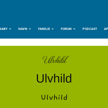
abyverden.no
BABY
NAVN
FAMILIE
FORUM
PODCAST
A
Ulvhild
Ulvhild
Ulvhild