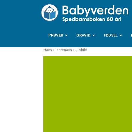
B
PRØVER
GRAVID
FØDSEL
Navn
Jentenavn
Ulvhild