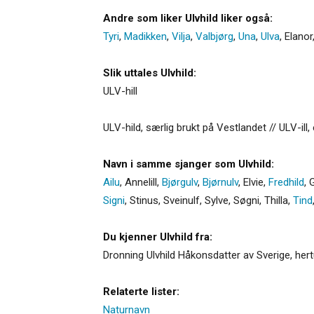
Andre som liker Ulvhild liker også:
Tyri
,
Madikken
,
Vilja
,
Valbjørg
,
Una
,
Ulva
,
Elanor
Slik uttales Ulvhild:
ULV-hill
ULV-hild, særlig brukt på Vestlandet // ULV-ill, 
Navn i samme sjanger som Ulvhild:
Ailu
,
Annelill
,
Bjørgulv
,
Bjørnulv
,
Elvie
,
Fredhild
,
G
Signi
,
Stinus
,
Sveinulf
,
Sylve
,
Søgni
,
Thilla
,
Tind
Du kjenner Ulvhild fra:
Dronning Ulvhild Håkonsdatter av Sverige, her
Relaterte lister:
Naturnavn