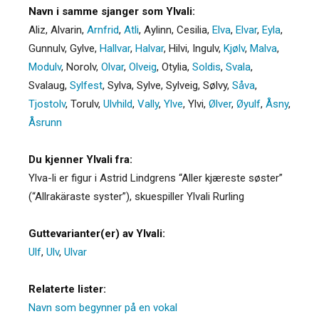
Navn i samme sjanger som Ylvali:
Aliz
,
Alvarin
,
Arnfrid
,
Atli
,
Aylinn
,
Cesilia
,
Elva
,
Elvar
,
Eyla
,
Gunnulv
,
Gylve
,
Hallvar
,
Halvar
,
Hilvi
,
Ingulv
,
Kjølv
,
Malva
,
Modulv
,
Norolv
,
Olvar
,
Olveig
,
Otylia
,
Soldis
,
Svala
,
Svalaug
,
Sylfest
,
Sylva
,
Sylve
,
Sylveig
,
Sølvy
,
Såva
,
Tjostolv
,
Torulv
,
Ulvhild
,
Vally
,
Ylve
,
Ylvi
,
Ølver
,
Øyulf
,
Åsny
,
Åsrunn
Du kjenner Ylvali fra:
Ylva-li er figur i Astrid Lindgrens “Aller kjæreste søster”
(“Allrakäraste syster”), skuespiller Ylvali Rurling
Guttevarianter(er) av Ylvali:
Ulf
,
Ulv
,
Ulvar
Relaterte lister:
Navn som begynner på en vokal