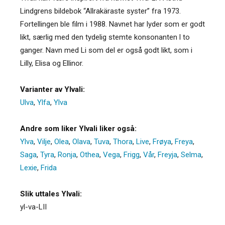
Lindgrens bildebok “Allrakäraste syster” fra 1973.
Fortellingen ble film i 1988. Navnet har lyder som er godt
likt, særlig med den tydelig stemte konsonanten l to
ganger. Navn med Li som del er også godt likt, som i
Lilly, Elisa og Ellinor.
Varianter av Ylvali:
Ulva
,
Ylfa
,
Ylva
Andre som liker Ylvali liker også:
Ylva
,
Vilje
,
Olea
,
Olava
,
Tuva
,
Thora
,
Live
,
Frøya
,
Freya
,
Saga
,
Tyra
,
Ronja
,
Othea
,
Vega
,
Frigg
,
Vår
,
Freyja
,
Selma
,
Lexie
,
Frida
Slik uttales Ylvali:
yl-va-LII