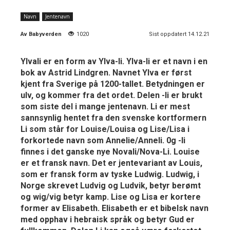
Navn
Jentenavn
Av
Babyverden
1020
Sist oppdatert 14.12.21
Ylvali er en form av Ylva-li. Ylva-li er et navn i en
bok av Astrid Lindgren. Navnet Ylva er først
kjent fra Sverige på 1200-tallet. Betydningen er
ulv, og kommer fra det ordet. Delen -li er brukt
som siste del i mange jentenavn. Li er mest
sannsynlig hentet fra den svenske kortformern
Li som står for Louise/Louisa og Lise/Lisa i
forkortede navn som Annelie/Anneli. 0g -li
finnes i det ganske nye Novali/Nova-Li. Louise
er et fransk navn. Det er jentevariant av Louis,
som er fransk form av tyske Ludwig. Ludwig, i
Norge skrevet Ludvig og Ludvik, betyr berømt
og wig/vig betyr kamp. Lise og Lisa er kortere
former av Elisabeth. Elisabeth er et bibelsk navn
med opphav i hebraisk språk og betyr Gud er