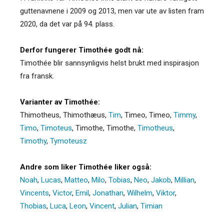
guttenavnene i 2009 og 2013, men var ute av listen fram
2020, da det var på 94. plass.
Derfor fungerer Timothée godt nå:
Timothée blir sannsynligvis helst brukt med inspirasjon
fra fransk.
Varianter av Timothée:
Thimotheus
,
Thimothæus
,
Tim
,
Timeo
,
Timeo
,
Timmy
,
Timo
,
Timoteus
,
Timothe
,
Timothe
,
Timotheus
,
Timothy
,
Tymoteusz
Andre som liker Timothée liker også:
Noah
,
Lucas
,
Matteo
,
Milo
,
Tobias
,
Neo
,
Jakob
,
Millian
,
Vincents
,
Victor
,
Emil
,
Jonathan
,
Wilhelm
,
Viktor
,
Thobias
,
Luca
,
Leon
,
Vincent
,
Julian
,
Timian