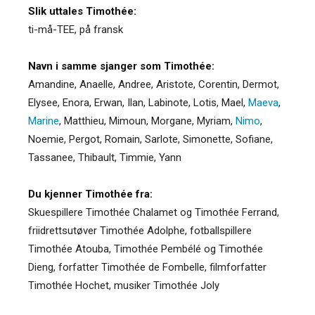
Slik uttales Timothée:
ti-må-TEE, på fransk
Navn i samme sjanger som Timothée:
Amandine
,
Anaelle
,
Andree
,
Aristote
,
Corentin
,
Dermot
,
Elysee
,
Enora
,
Erwan
,
Ilan
,
Labinote
,
Lotis
,
Mael
,
Maeva
,
Marine
,
Matthieu
,
Mimoun
,
Morgane
,
Myriam
,
Nimo
,
Noemie
,
Pergot
,
Romain
,
Sarlote
,
Simonette
,
Sofiane
,
Tassanee
,
Thibault
,
Timmie
,
Yann
Du kjenner Timothée fra:
Skuespillere Timothée Chalamet og Timothée Ferrand,
friidrettsutøver Timothée Adolphe, fotballspillere
Timothée Atouba, Timothée Pembélé og Timothée
Dieng, forfatter Timothée de Fombelle, filmforfatter
Timothée Hochet, musiker Timothée Joly