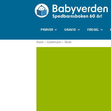
B
PRØVER
GRAVID
FØDSEL
Navn
Guttenavn
Skule