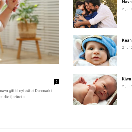
Navn
2. juli
Kean
2. juli
Kiwa
0
2. juli
navn gitt til nyfødte i Danmark i
dte fjorårets...