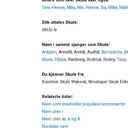
Sine
,
Hennie
,
Milla
,
Mie
,
Helene
,
Sia
,
Millie
,
Mali
Slik uttales Skule:
SKUU-le
Navn i samme sjanger som Skule:
Anbjørn
,
Annelill
,
Arnhill
,
Audhill
,
Bernadette
,
Bi
Mone
,
Påske
,
Randveig
,
Rodmar
,
Rodny
,
Tarje
,
Du kjenner Skule fra:
Kunstner Skule Waksvik, filmskaper Skule Eriks
Relaterte lister:
Navn som inneholder populære konsonanter
Navn uten r
Navn uten æ, ø og å
Nordiske navn