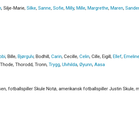
n
,
Silje-Marie
,
Silke
,
Sanne
,
Sofie
,
Milly
,
Mille
,
Margrethe
,
Maren
,
Sande
bbi
,
Bille
,
Bjørgulv
,
Bodhill
,
Carin
,
Cecille
,
Celin
,
Cille
,
Eigill
,
Ellef
,
Emelin
Thode
,
Thorodd
,
Tronn
,
Trygg
,
Ulvhilda
,
Øyunn
,
Aasa
en, fotballspiller Skule Notø, amerikansk fotballspiller Justin Skule,