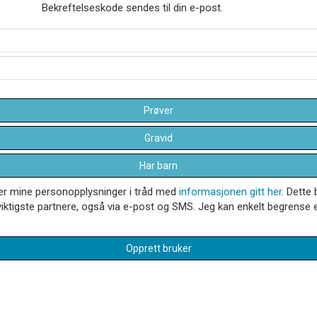
Bekreftelseskode sendes til din e-post.
Prøver
Gravid
Har barn
dler mine personopplysninger i tråd med
informasjonen gitt her
. Dette 
iktigste partnere, også via e-post og SMS. Jeg kan enkelt begrense el
Opprett bruker