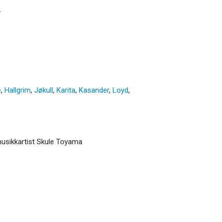
r
e
,
Hallgrim
,
Jøkull
,
Karita
,
Kasander
,
Loyd
,
 musikkartist Skule Toyama