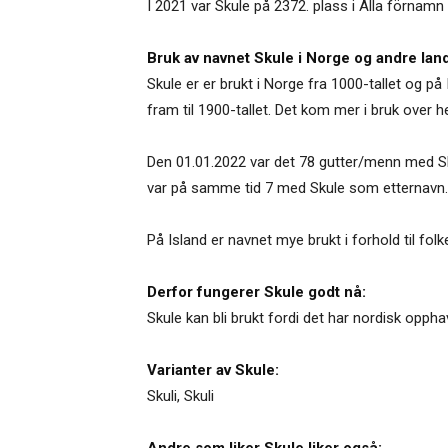
I 2021 var Skule på 2372. plass i Alla förnamn
Bruk av navnet Skule i Norge og andre land
Skule er er brukt i Norge fra 1000-tallet og p
fram til 1900-tallet. Det kom mer i bruk over he
Den 01.01.2022 var det 78 gutter/menn med Skul
var på samme tid 7 med Skule som etternavn.
På Island er navnet mye brukt i forhold til fo
Derfor fungerer Skule godt nå:
Skule kan bli brukt fordi det har nordisk opph
Varianter av Skule:
Skuli
,
Skuli
Andre som liker Skule liker også: