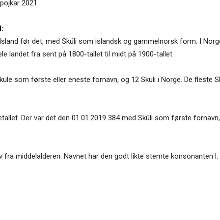
 pojkar 2021.
:
å Island før det, med Skúli som islandsk og gammelnorsk form. I Norge
le landet fra sent på 1800-tallet til midt på 1900-tallet.
e som første eller eneste fornavn, og 12 Skuli i Norge. De fleste Sku
lketallet. Der var det den 01.01.2019 384 med Skúli som første forna
av fra middelalderen. Navnet har den godt likte stemte konsonanten l.