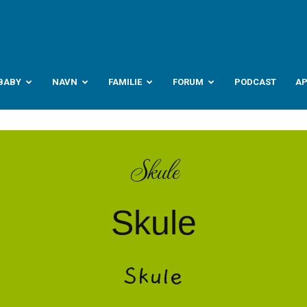
abyverden.no
BABY
NAVN
FAMILIE
FORUM
PODCAST
A
Skule
Skule
Skule