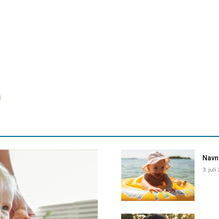
Navne
3. juli