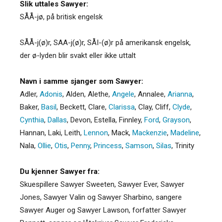
Slik uttales Sawyer:
SÅÅ-jø, på britisk engelsk
SÅÅ-j(ø)r, SAA-j(ø)r, SÅI-(ø)r på amerikansk engelsk,
der ø-lyden blir svakt eller ikke uttalt
Navn i samme sjanger som Sawyer:
Adler
,
Adonis
,
Alden
,
Alethe
,
Angele
,
Annalee
,
Arianna
,
Baker
,
Basil
,
Beckett
,
Clare
,
Clarissa
,
Clay
,
Cliff
,
Clyde
,
Cynthia
,
Dallas
,
Devon
,
Estella
,
Finnley
,
Ford
,
Grayson
,
Hannan
,
Laki
,
Leith
,
Lennon
,
Mack
,
Mackenzie
,
Madeline
,
Nala
,
Ollie
,
Otis
,
Penny
,
Princess
,
Samson
,
Silas
,
Trinity
Du kjenner Sawyer fra:
Skuespillere Sawyer Sweeten, Sawyer Ever, Sawyer
Jones, Sawyer Valin og Sawyer Sharbino, sangere
Sawyer Auger og Sawyer Lawson, forfatter Sawyer