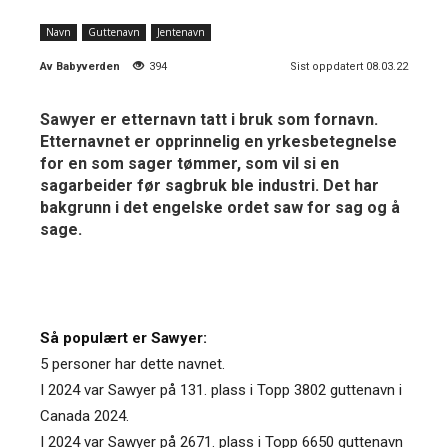
Navn
Guttenavn
Jentenavn
Av
Babyverden
394
Sist oppdatert 08.03.22
Sawyer er etternavn tatt i bruk som fornavn.
Etternavnet er opprinnelig en yrkesbetegnelse
for en som sager tømmer, som vil si en
sagarbeider før sagbruk ble industri. Det har
bakgrunn i det engelske ordet saw for sag og å
sage.
Så populært er Sawyer:
5 personer har dette navnet.
I 2024 var Sawyer på 131. plass i Topp 3802 guttenavn i
Canada 2024.
I 2024 var Sawyer på 2671. plass i Topp 6650 guttenavn