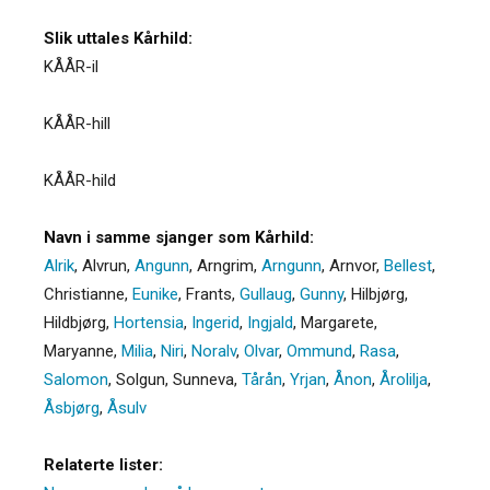
Slik uttales Kårhild:
KÅÅR-il
KÅÅR-hill
KÅÅR-hild
Navn i samme sjanger som Kårhild:
Alrik
,
Alvrun
,
Angunn
,
Arngrim
,
Arngunn
,
Arnvor
,
Bellest
,
Christianne
,
Eunike
,
Frants
,
Gullaug
,
Gunny
,
Hilbjørg
,
Hildbjørg
,
Hortensia
,
Ingerid
,
Ingjald
,
Margarete
,
Maryanne
,
Milia
,
Niri
,
Noralv
,
Olvar
,
Ommund
,
Rasa
,
Salomon
,
Solgun
,
Sunneva
,
Tårån
,
Yrjan
,
Ånon
,
Årolilja
,
Åsbjørg
,
Åsulv
Relaterte lister: