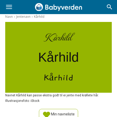
Navn
Jentenavn
Kårhild
Kårhild
Kårhild
Kårhild
Navnet Kårhild kan passe ekstra godt til ei jente med krøllete hår.
Illustrasjonsfoto: iStock
Min navneliste