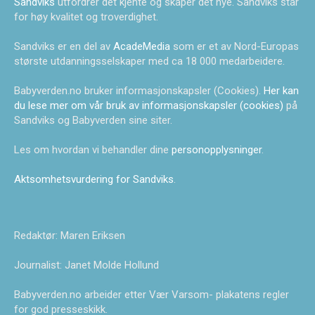
Sandviks
utfordrer det kjente og skaper det nye. Sandviks står
for høy kvalitet og troverdighet.
Sandviks er en del av
AcadeMedia
som er et av Nord-Europas
største utdanningsselskaper med ca 18 000 medarbeidere.
Babyverden.no bruker informasjonskapsler (Cookies).
Her kan
du lese mer om vår bruk av informasjonskapsler (cookies)
på
Sandviks og Babyverden sine siter.
Les om hvordan vi behandler dine
personopplysninger
.
Aktsomhetsvurdering for Sandviks
.
Redaktør: Maren Eriksen
Journalist: Janet Molde Hollund
Babyverden.no arbeider etter Vær Varsom- plakatens regler
for god presseskikk.