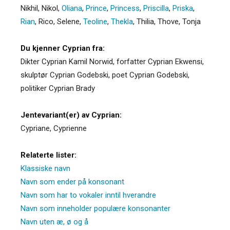
Nikhil
,
Nikol
,
Oliana
,
Prince
,
Princess
,
Priscilla
,
Priska
,
Rian
,
Rico
,
Selene
,
Teoline
,
Thekla
,
Thilia
,
Thove
,
Tonja
Du kjenner Cyprian fra:
Dikter Cyprian Kamil Norwid, forfatter Cyprian Ekwensi,
skulptør Cyprian Godebski, poet Cyprian Godebski,
politiker Cyprian Brady
Jentevariant(er) av Cyprian:
Cypriane
,
Cyprienne
Relaterte lister:
Klassiske navn
Navn som ender på konsonant
Navn som har to vokaler inntil hverandre
Navn som inneholder populære konsonanter
Navn uten æ, ø og å