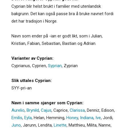
Cyprian blir helst brukt i familier med utenlandsk
bakgrunn. Det kan også passe bra å bruke navnet fordi
det har tradisjon i Norge.
Navn som ender på -ian er godt likt, som i Julian,
Kristian, Fabian, Sebastian, Bastian og Adrian.
Varianter av Cyprian:
Cyprianus
,
Cyprien
,
Syprian
,
Zyprian
Slik uttales Cyprian:
SYY-pri-an
Navn i samme sjanger som Cyprian:
Aurelio
,
Brynild
,
Cajus
,
Caprice
,
Clarissa
,
Denniz
,
Edison
,
Emilis
,
Eyla
,
Helan
,
Hemming
,
Honey
,
Indiana
,
Ive
,
Jordi
,
Juno
,
Jørunn
,
Lendita
,
Linette
,
Matthieu
,
Milita
,
Nanne
,