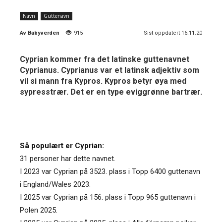
Navn
Guttenavn
Av
Babyverden
915
Sist oppdatert 16.11.20
Cyprian kommer fra det latinske guttenavnet
Cyprianus. Cyprianus var et latinsk adjektiv som
vil si mann fra Kypros. Kypros betyr øya med
sypresstrær. Det er en type eviggrønne bartrær.
Så populært er Cyprian:
31 personer har dette navnet.
I 2023 var Cyprian på 3523. plass i Topp 6400 guttenavn
i England/Wales 2023.
I 2025 var Cyprian på 156. plass i Topp 965 guttenavn i
Polen 2025.