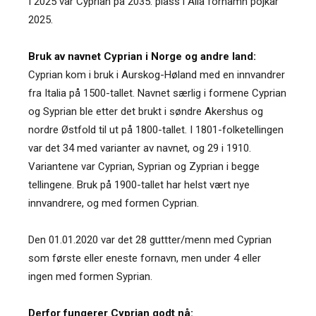
I 2025 var Cyprian på 2035. plass i Alla förnamn pojkar
2025.
Bruk av navnet Cyprian i Norge og andre land:
Cyprian kom i bruk i Aurskog-Høland med en innvandrer
fra Italia på 1500-tallet. Navnet særlig i formene Cyprian
og Syprian ble etter det brukt i søndre Akershus og
nordre Østfold til ut på 1800-tallet. I 1801-folketellingen
var det 34 med varianter av navnet, og 29 i 1910.
Variantene var Cyprian, Syprian og Zyprian i begge
tellingene. Bruk på 1900-tallet har helst vært nye
innvandrere, og med formen Cyprian.
Den 01.01.2020 var det 28 guttter/menn med Cyprian
som første eller eneste fornavn, men under 4 eller
ingen med formen Syprian.
Derfor fungerer Cyprian godt nå: