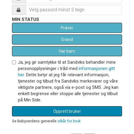
MIN STATUS
Prøver
Gravid
Har barn
Ja, jeg gir samtykke til at Sandviks behandler mine
personopplysninger i tråd med
informasjonen gitt
her
. Dette betyr at jeg får relevant informasjon,
tjenester og tilbud fra Sandviks merkevarer og våre
viktigste partnere, også via e-post og SMS. Jeg kan
enkelt begrense eller stoppe alle tjenester og tilbud
på Min Side.
Opprett bruker
Se Babyverdens generelle
vilkår for bruk