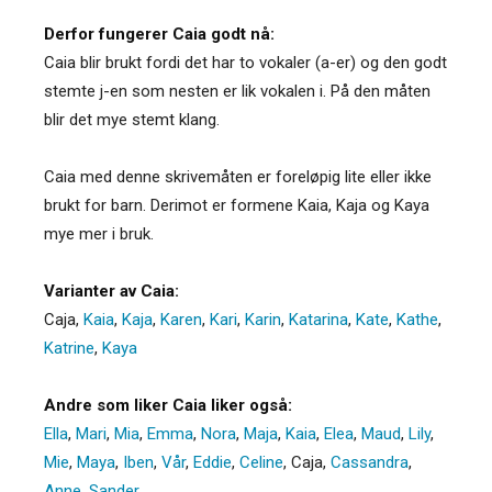
Derfor fungerer Caia godt nå:
Caia blir brukt fordi det har to vokaler (a-er) og den godt
stemte j-en som nesten er lik vokalen i. På den måten
blir det mye stemt klang.
Caia med denne skrivemåten er foreløpig lite eller ikke
brukt for barn. Derimot er formene Kaia, Kaja og Kaya
mye mer i bruk.
Varianter av Caia:
Caja
,
Kaia
,
Kaja
,
Karen
,
Kari
,
Karin
,
Katarina
,
Kate
,
Kathe
,
Katrine
,
Kaya
Andre som liker Caia liker også:
Ella
,
Mari
,
Mia
,
Emma
,
Nora
,
Maja
,
Kaia
,
Elea
,
Maud
,
Lily
,
Mie
,
Maya
,
Iben
,
Vår
,
Eddie
,
Celine
,
Caja
,
Cassandra
,
Anne
,
Sander