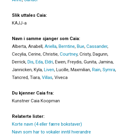
Slik uttales Caia:
KAJJ-a
Navn i samme sjanger som Caia:
Alberta
,
Anabell
,
Ariella
,
Berntine
,
Bue
,
Cassander
,
Cecylia
,
Cerine
,
Christie
,
Courtney
,
Cristy
,
Dagunn
,
Derrick
,
Dis
,
Eda
,
Eldri
,
Ewen
,
Freydis
,
Gunita
,
Jamina
,
Jannicken
,
Kyla
,
Liven
,
Lucille
,
Maxmilian
,
Rain
,
Symra
,
Tancred
,
Tiara
,
Villas
,
Viveca
Du kjenner Caia fra:
Kunstner Caia Koopman
Relaterte lister:
Korte navn (4 eller færre bokstaver)
Navn som har to vokaler inntil hverandre