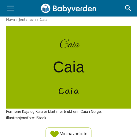
Navn
Jentenavn
Caia
Caia
Caia
Caia
Formene Kaja og Kaia er klart mer brukt enn Caia i Norge.
Illustrasjonsfoto: iStock
Min navneliste