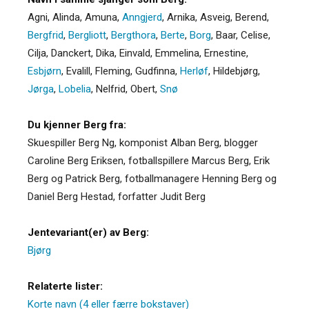
Agni
,
Alinda
,
Amuna
,
Anngjerd
,
Arnika
,
Asveig
,
Berend
,
Bergfrid
,
Bergliott
,
Bergthora
,
Berte
,
Borg
,
Baar
,
Celise
,
Cilja
,
Danckert
,
Dika
,
Einvald
,
Emmelina
,
Ernestine
,
Esbjørn
,
Evalill
,
Fleming
,
Gudfinna
,
Herløf
,
Hildebjørg
,
Jørga
,
Lobelia
,
Nelfrid
,
Obert
,
Snø
Du kjenner Berg fra:
Skuespiller Berg Ng, komponist Alban Berg, blogger
Caroline Berg Eriksen, fotballspillere Marcus Berg, Erik
Berg og Patrick Berg, fotballmanagere Henning Berg og
Daniel Berg Hestad, forfatter Judit Berg
Jentevariant(er) av Berg:
Bjørg
Relaterte lister:
Korte navn (4 eller færre bokstaver)