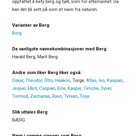
oppfattet å bety berg og fjell, som for etternavnet. Da
kan det bli sett på som et navn fra naturen.
Varianter av Berg:
Borg
De vanligste navnekombinasjoner med Berg:
Harald Berg, Marit Berg
Andre som liker Berg liker også:
Oskar
,
Theodor
,
Otto
,
Haakon
,
Torge
,
Atlas
,
Ivo
,
Kaspian
,
Jesper
,
Elliot
,
Caspian
,
Eine
,
Kasper
,
Timotei
,
Syver
,
Tormod
,
Zacharias
,
Ravn
,
Timian
,
Torje
Slik uttales Berg:
BÆRG
Navn i samme sjanger som Berg: