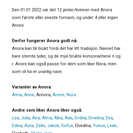
Den 01.01.2022 var det 12 jenter/kvinner med Anora
som første eller eneste fornavn, og under 4 eller ingen
Anore.
Derfor fungerer Anora godt nå:
Anora kan bli brukt fordi det har litt tradisjon. Navnet har
bare stemte lyder, og de mye brukte konsonantene n og
r. Anore kan også passe for dem som liker Nora, men
som vil ha et uvanlig navn.
Varianter av Anora:
Anna
,
Anne
,
Annora
,
Anore
,
Nora
Andre som liker Anora liker også:
Lea
,
Julia
,
Aira
,
Alma
,
Alba
,
Ada
,
Embla
,
Emelina
,
Eira
,
Edina
,
Asta
,
Zelie
,
Jakob
,
Sofus
,
Elvedina
,
Yunus
,
Leah
,