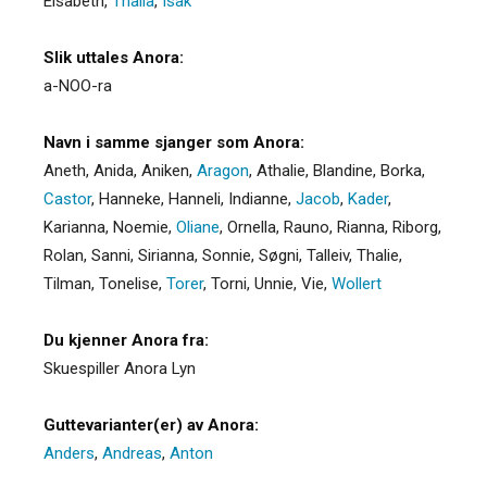
Elsabeth
,
Thalia
,
Isak
Slik uttales Anora:
a-NOO-ra
Navn i samme sjanger som Anora:
Aneth
,
Anida
,
Aniken
,
Aragon
,
Athalie
,
Blandine
,
Borka
,
Castor
,
Hanneke
,
Hanneli
,
Indianne
,
Jacob
,
Kader
,
Karianna
,
Noemie
,
Oliane
,
Ornella
,
Rauno
,
Rianna
,
Riborg
,
Rolan
,
Sanni
,
Sirianna
,
Sonnie
,
Søgni
,
Talleiv
,
Thalie
,
Tilman
,
Tonelise
,
Torer
,
Torni
,
Unnie
,
Vie
,
Wollert
Du kjenner Anora fra:
Skuespiller Anora Lyn
Guttevarianter(er) av Anora:
Anders
,
Andreas
,
Anton