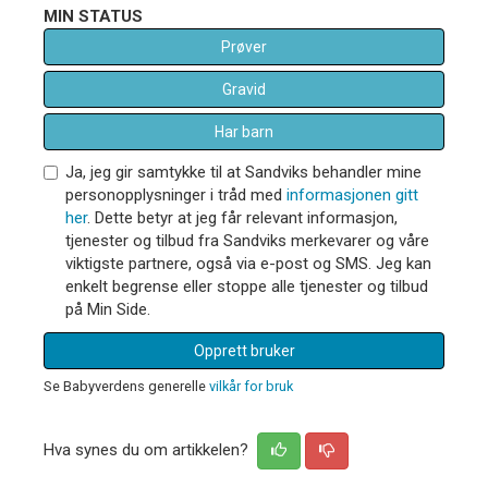
MIN STATUS
Prøver
Gravid
Har barn
Ja, jeg gir samtykke til at Sandviks behandler mine
personopplysninger i tråd med
informasjonen gitt
her
. Dette betyr at jeg får relevant informasjon,
tjenester og tilbud fra Sandviks merkevarer og våre
viktigste partnere, også via e-post og SMS. Jeg kan
enkelt begrense eller stoppe alle tjenester og tilbud
på Min Side.
Opprett bruker
Se Babyverdens generelle
vilkår for bruk
Hva synes du om artikkelen?