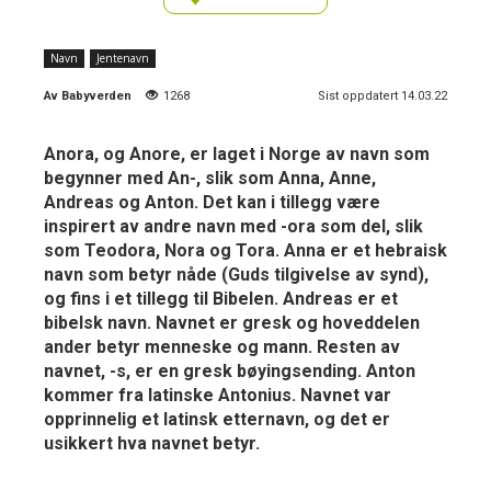
Navn
Jentenavn
Av
Babyverden
1268
Sist oppdatert 14.03.22
Anora, og Anore, er laget i Norge av navn som
begynner med An-, slik som Anna, Anne,
Andreas og Anton. Det kan i tillegg være
inspirert av andre navn med -ora som del, slik
som Teodora, Nora og Tora. Anna er et hebraisk
navn som betyr nåde (Guds tilgivelse av synd),
og fins i et tillegg til Bibelen. Andreas er et
bibelsk navn. Navnet er gresk og hoveddelen
ander betyr menneske og mann. Resten av
navnet, -s, er en gresk bøyingsending. Anton
kommer fra latinske Antonius. Navnet var
opprinnelig et latinsk etternavn, og det er
usikkert hva navnet betyr.