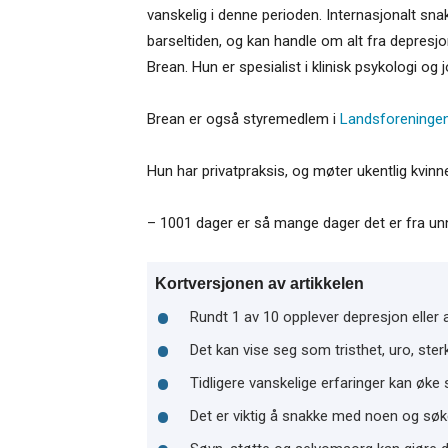
vanskelig i denne perioden. Internasjonalt sn
barseltiden, og kan handle om alt fra depres
Brean. Hun er spesialist i klinisk psykologi og
Brean er også styremedlem i
Landsforeningen
Hun har privatpraksis, og møter ukentlig kvin
– 1001 dager er så mange dager det er fra unnf
Kortversjonen av artikkelen
Rundt 1 av 10 opplever depresjon eller a
Det kan vise seg som tristhet, uro, ste
Tidligere vanskelige erfaringer kan øke
Det er viktig å snakke med noen og søke 