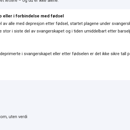
t lettere – og du er ikke alene.
 eller i forbindelse med fødsel
el av alle med depresjon etter fødsel, startet plagene under svangers
ke stor i siste del av svangerskapet og i tiden umiddelbart etter bars
primerte i svangerskapet eller etter fødselen er det ikke sikre tall p
 tom, uten verdi