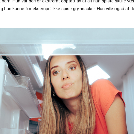
barn. Hun var derfor ekstremt opptatt av at alt hun spiste skulle være h
 hun kunne for eksempel ikke spise grønnsaker. Hun ville også at de