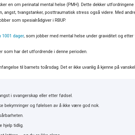
akker en om perinatal mental helse (PMH). Dette dekker utfordringene
jon, angst, tvangstanker, posttraumatisk stress også videre. Med an
 jobber som spesialrådgiver i RBUP.
 1001 dager
, som jobber med mental helse under graviditet og etter 
ner som har det utfordrende i denne perioden.
angelse til barnets toårsdag. Det er ikke uvanlig å kjenne på vanskeli
ngst i svangerskap eller etter fødsel.
rke bekymringer og følelsen av å ikke være god nok.
 sårbarheten.
hjelp tidlig.