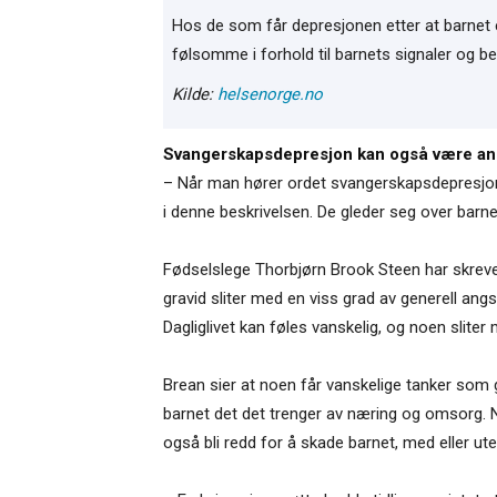
Hos de som får depresjonen etter at barnet er 
følsomme i forhold til barnets signaler og be
Kilde:
helsenorge.no
Svangerskapsdepresjon kan også være an
– Når man hører ordet svangerskapsdepresjon, 
i denne beskrivelsen. De gleder seg over barn
Fødselslege Thorbjørn Brook Steen har skrevet
gravid sliter med en viss grad av generell an
Dagliglivet kan føles vanskelig, og noen sli
Brean sier at noen får vanskelige tanker som 
barnet det det trenger av næring og omsorg. 
også bli redd for å skade barnet, med eller ute