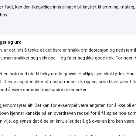
født, kan den likegyldige innstillingen bli knyttet til amming, mating
hov.
gst og uro
er det lett å tenke at det bare er snakk om depresjon og nedstemthe
et, men snakker seg selv ned – og føler seg ikke gode nok. For noen 
 en bok med råd til bekymrede gravide – «Hjelp, jeg skal føde». Han 
gst. Denne angsten øker stresshormoner i kroppen, som blant annet før
ter med å være sammen med andre mennesker.
gjennomsyrer alt. Det kan for eksempel være angsten for å ikke bli en
Noen kjenner kanskje på en overdreven redsel for å få spise noe so
n vilje, og synes det å se en kniv, eller det å gå over en bro kan vær