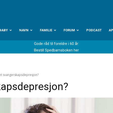
abyverden.no
BABY
NAVN
FAMILIE
FORUM
PODCAST
A
Gode råd til foreldre i 60 år:
Bestill Spedbarnsboken her
et svangerskapsdepresjon?
kapsdepresjon?