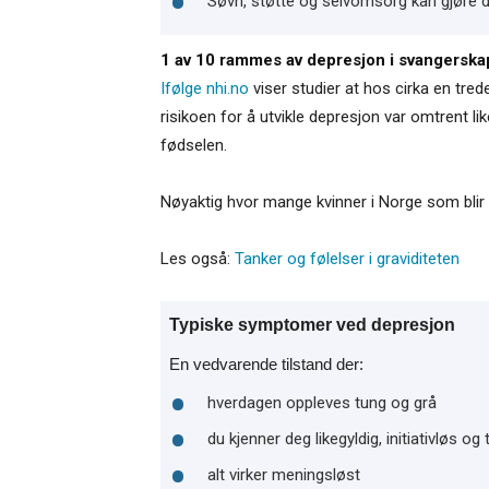
Søvn, støtte og selvomsorg kan gjøre de
1 av 10 rammes av depresjon i svangerskap
Ifølge nhi.no
viser studier at hos cirka en tred
risikoen for å utvikle depresjon var omtrent li
fødselen.
Nøyaktig hvor mange kvinner i Norge som blir de
Les også:
Tanker og følelser i graviditeten
Typiske symptomer ved depresjon
En vedvarende tilstand der:
hverdagen oppleves tung og grå
du kjenner deg likegyldig, initiativløs og
alt virker meningsløst