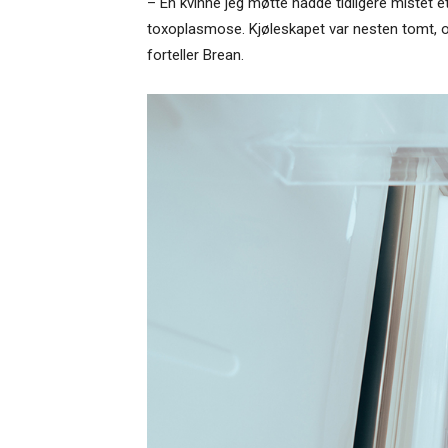
– En kvinne jeg møtte hadde tidligere mistet et 
toxoplasmose. Kjøleskapet var nesten tomt, og
forteller Brean.