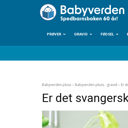
B
PRØVER
GRAVID
FØDSEL
Babyverden pluss
Babyverden pluss - gravid
Er d
Er det svangers