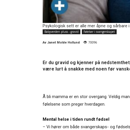
Psykologisk sett er alle mer åpne og sårbare i 
Babyverden pluss - gravid
Følelser i svangerskapet
Av
Janet Molde Hollund
70096
Er du gravid og kjenner på nedstemthet,
være lurt å snakke med noen før vanske
Å bli mamma er en stor overgang. Veldig mange 
følelsene som preger hverdagen.
Mental helse i tiden rundt fødsel
– Vi hører om både svangerskaps- og fødsels-