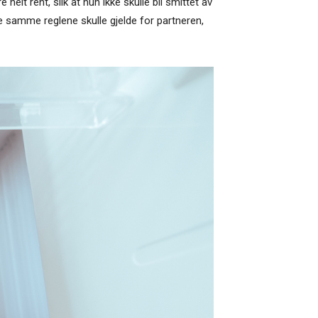
elt rent, slik at hun ikke skulle bli smittet av
 samme reglene skulle gjelde for partneren,