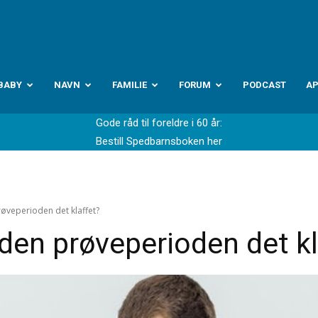
abyverden.no
BABY
NAVN
FAMILIE
FORUM
PODCAST
A
Gode råd til foreldre i 60 år:
Bestill Spedbarnsboken her
øveperioden det klaffet?
den prøveperioden det kl