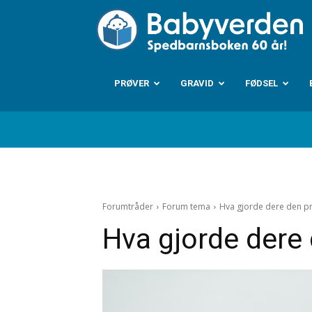
B
PRØVER
GRAVID
FØDSEL
Forumtråder
Forum tema
Hva gjorde dere den pr
Hva gjorde dere 