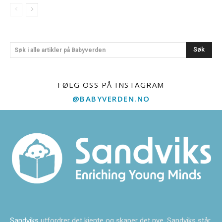
Søk
Søk i alle artikler på Babyverden
FØLG OSS PÅ INSTAGRAM
@BABYVERDEN.NO
Sandviks
utfordrer det kjente og skaper det nye. Sandviks står