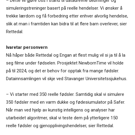
– Dette vil gjøre oss i stand til datadrevne debrifinger og
simuleringstreninger basert på reelle hendelser. Vi ønsker å
trekke lærdom og få forbedring etter enhver alvorlig hendelse,
slik at man i framtiden kan bidra til at flere barn overlever, sier
Rettedal.
Ivaretar personvern
Nå håper både Rettedal og Engan at flest mulig vil si ja til å la
seg filme under fødselen. Prosjektet NewbornTime vil holde
på til 2024, og det er behov for opptak fra mange fødsler.
Datainnsamlingen vil skje ved Stavanger Universitetssjukehus.
– Vi starter med 350 reelle fødsler. Samtidig skal vi simulere
350 fødsler med en varm dukke og fødesiumulator på Safer.
Når man ved hjelp av kunstig intelligens og analyser har
utarbeidet algoritmer, skal vi teste dem på ytterligere 150
reelle fødsler og gjenopplivingshendelser, sier Rettedal.