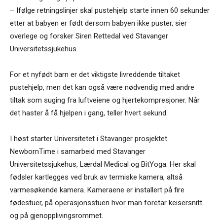
– Ifølge retningslinjer skal pustehjelp starte innen 60 sekunder
etter at babyen er født dersom babyen ikke puster, sier
overlege og forsker Siren Rettedal ved Stavanger
Universitetssjukehus.
For et nyfødt barn er det viktigste livreddende tiltaket
pustehjelp, men det kan også være nødvendig med andre
tiltak som suging fra luftveiene og hjertekompresjoner. Når
det haster å få hjelpen i gang, teller hvert sekund.
I høst starter Universitetet i Stavanger prosjektet
NewbornTime i samarbeid med Stavanger
Universitetssjukehus, Lærdal Medical og BitYoga. Her skal
fødsler kartlegges ved bruk av termiske kamera, altså
varmesøkende kamera. Kameraene er installert på fire
fødestuer, på operasjonsstuen hvor man foretar keisersnitt
og på gjenopplivingsrommet.