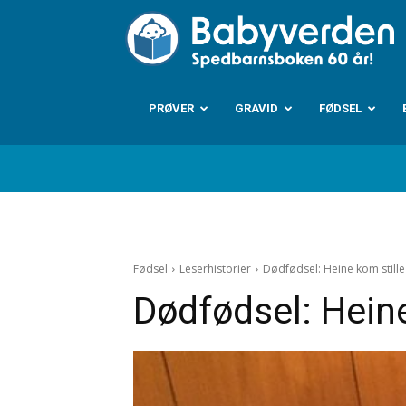
B
PRØVER
GRAVID
FØDSEL
Fødsel
Leserhistorier
Dødfødsel: Heine kom stille 
Dødfødsel: Heine