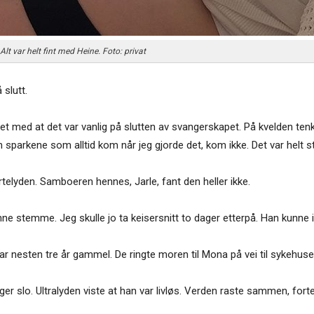
Alt var helt fint med Heine. Foto: privat
 slutt.
 med at det var vanlig på slutten av svangerskapet. På kvelden tenkt
sparkene som alltid kom når jeg gjorde det, kom ikke. Det var helt sti
elyden. Samboeren hennes, Jarle, fant den heller ikke.
kunne stemme. Jeg skulle jo ta keisersnitt to dager etterpå. Han kunne
ar nesten tre år gammel. De ringte moren til Mona på vei til sykehu
ger slo. Ultralyden viste at han var livløs. Verden raste sammen, fort