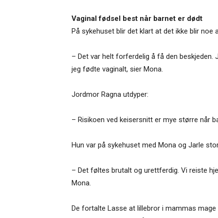
Vaginal fødsel best når barnet er dødt
På sykehuset blir det klart at det ikke blir noe
– Det var helt forferdelig å få den beskjeden. 
jeg fødte vaginalt, sier Mona.
Jordmor Ragna utdyper:
– Risikoen ved keisersnitt er mye større når ba
Hun var på sykehuset med Mona og Jarle store d
– Det føltes brutalt og urettferdig. Vi reiste hj
Mona.
De fortalte Lasse at lillebror i mammas mage 