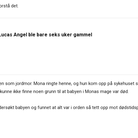
orstå det.
Lucas Angel ble bare seks uker gammel
sen som jordmor. Mona ringte henne, og hun kom opp på sykehuset 
kunne ikke finne noen grunn til at babyen i Monas mage var død.
undersøkt babyen og funnet at alt var i orden så tett opp mot dødstids