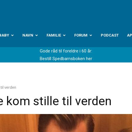
abyverden.no
BABY
NAVN
FAMILIE
FORUM
PODCAST
A
Gode råd til foreldre i 60 år:
Bestill Spedbarnsboken her
til verden
 kom stille til verden