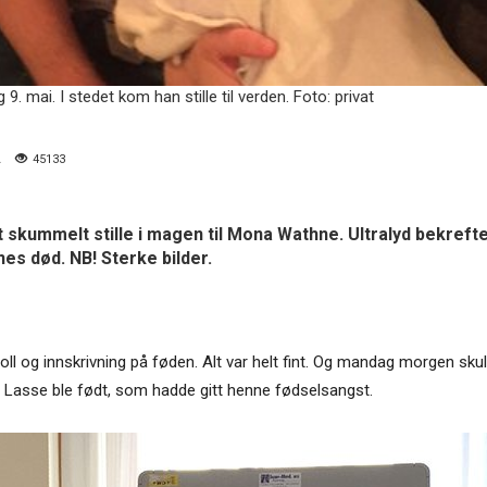
 mai. I stedet kom han stille til verden. Foto: privat
.
45133
t skummelt stille i magen til Mona Wathne. Ultralyd bekreftet
nes død. NB! Sterke bilder.
l og innskrivning på føden. Alt var helt fint. Og mandag morgen skull
a Lasse ble født, som hadde gitt henne fødselsangst.