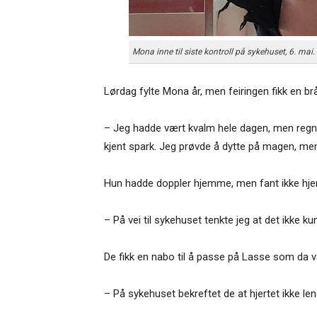
Mona inne til siste kontroll på sykehuset, 6. mai. 
Lørdag fylte Mona år, men feiringen fikk en brå
– Jeg hadde vært kvalm hele dagen, men regnet
kjent spark. Jeg prøvde å dytte på magen, men 
Hun hadde doppler hjemme, men fant ikke hjert
– På vei til sykehuset tenkte jeg at det ikke 
De fikk en nabo til å passe på Lasse som da v
– På sykehuset bekreftet de at hjertet ikke len