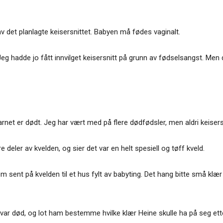
 av det planlagte keisersnittet. Babyen må fødes vaginalt.
Jeg hadde jo fått innvilget keisersnitt på grunn av fødselsangst. Men 
rnet er dødt. Jeg har vært med på flere dødfødsler, men aldri keisersn
eler av kvelden, og sier det var en helt spesiell og tøff kveld.
em sent på kvelden til et hus fylt av babyting. Det hang bitte små klær t
var død, og lot ham bestemme hvilke klær Heine skulle ha på seg ette