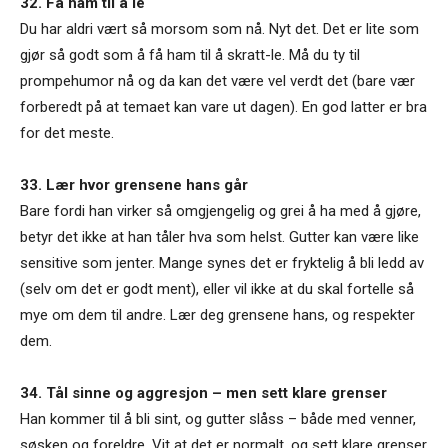
32. Få ham til å le
Du har aldri vært så morsom som nå. Nyt det. Det er lite som
gjør så godt som å få ham til å skratt-le. Må du ty til
prompehumor nå og da kan det være vel verdt det (bare vær
forberedt på at temaet kan vare ut dagen). En god latter er bra
for det meste.
33. Lær hvor grensene hans går
Bare fordi han virker så omgjengelig og grei å ha med å gjøre,
betyr det ikke at han tåler hva som helst. Gutter kan være like
sensitive som jenter. Mange synes det er fryktelig å bli ledd av
(selv om det er godt ment), eller vil ikke at du skal fortelle så
mye om dem til andre. Lær deg grensene hans, og respekter
dem.
34. Tål sinne og aggresjon – men sett klare grenser
Han kommer til å bli sint, og gutter slåss – både med venner,
søsken og foreldre. Vit at det er normalt, og sett klare grenser