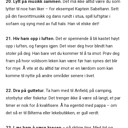
20. Lytt på musikk sammen.
Det må ikke alltid være du som
lytter til noe han liker – for eksempel Kaptein Sabeltann. Sett
på din favorittmusikk og dans rundt i stua, spill luftgitar i
sofaen og syng med av full hals. Han vil elske det!
21. Hiv ham opp i luften.
Det er spennende å bli kastet høyt
opp i luften, og fanges igjen. Det viser deg hvor blindt han
stoler på deg. Han bare vet du kommer til å ta imot. Prøv deg
fram på hvor voldsom leken kan være før han synes det blir
for mye. Å vite at du alltid tar imot er en lærdom som kan
komme til nytte på andre områder senere i livet.
22. Dra på guttetur.
Ta ham med til Anfield, på camping,
storbytur eller fisketur. Det trenger ikke å være så langt, et par
timer er nok for å kvalifisere. Å ha egentid med pappa – om
det så er til Biltema eller lekebutikken, er gull verdt.
23. Lær ham å være kresen
– på riktige ting. Med tid og