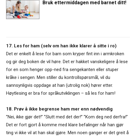
Bruk ettermiddagen med barnet ditt!
17. Les for ham (selv om han ikke klarer å sitte i ro)
Det er enkelt å lese for barn som kryper fint inn i armkroken
og gir deg boken de vil høre. Det er hakket vanskeligere å lese
for en som henger opp-ned fra sengekanten eller stuper
kråke i sengen. Men stiller du kontrollspørsmål, vil du
sannsynligvis oppdage at han (utrolig nok) hører etter.
Høytlesing er bra for språkutviklingen – så les for ham!
18. Prøv å ikke begrense ham mer enn nødvendig
”Nei, ikke gjør det!” ”Slutt med det der!” ”Kom deg ned derfra!”
Det er fort gjort å komme med klare befalinger når han gjør
ting vi ikke vil at han skal gjøre. Men noen ganger er det greit å