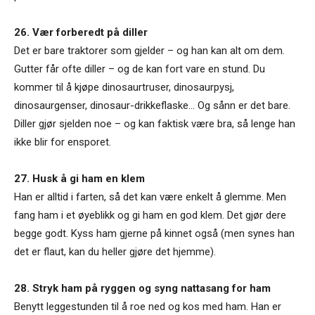
26. Vær forberedt på diller
Det er bare traktorer som gjelder – og han kan alt om dem.
Gutter får ofte diller – og de kan fort vare en stund. Du
kommer til å kjøpe dinosaurtruser, dinosaurpysj,
dinosaurgenser, dinosaur-drikkeflaske… Og sånn er det bare.
Diller gjør sjelden noe – og kan faktisk være bra, så lenge han
ikke blir for ensporet.
27. Husk å gi ham en klem
Han er alltid i farten, så det kan være enkelt å glemme. Men
fang ham i et øyeblikk og gi ham en god klem. Det gjør dere
begge godt. Kyss ham gjerne på kinnet også (men synes han
det er flaut, kan du heller gjøre det hjemme).
28. Stryk ham på ryggen og syng nattasang for ham
Benytt leggestunden til å roe ned og kos med ham. Han er