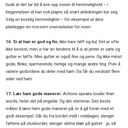
husk at det tar tid å øve opp evnen til hemmelighold – i
begynnelsen vil han nok plapre så snart anledningen byr seg.
Velg en koselig hemmelighet – for eksempel at dere
planlegger en morsom overraskelse for noen.
16. Si at han er god og fin
, ikke bare tøff og kul. Det er ofte
ikke bevisst, men vi har en tendens til å si at jenter er søte og
gutter er tøffe. Men gutter er også fine og pene. Og ikke minst
gode, flinke, sjarmerende, herlige og mange andre ting. Prøv å
variere godordene du deler med ham. Da får du verdsatt flere
sider ved ham.
17. Lær ham gode manerer.
Actions speaks louder than
words, heter det på engelsk. Og det stemmer. Den beste
måten å lære ham gode manerer på, er å gå foran med et
godt eksempel. Går du fra bordet midt i middagen, slenger
føttene på stuebordet, slenger skitne klær på gulvet… ja, så