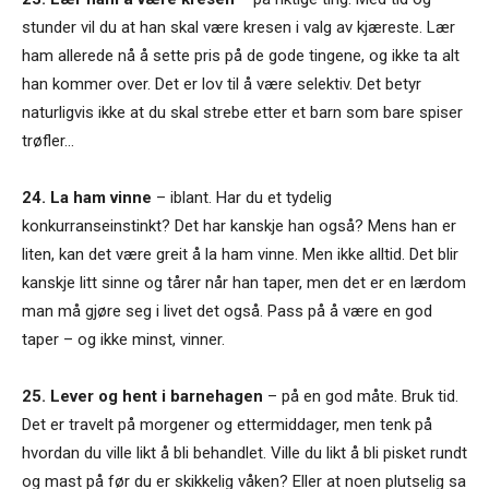
stunder vil du at han skal være kresen i valg av kjæreste. Lær
ham allerede nå å sette pris på de gode tingene, og ikke ta alt
han kommer over. Det er lov til å være selektiv. Det betyr
naturligvis ikke at du skal strebe etter et barn som bare spiser
trøfler…
24. La ham vinne
– iblant. Har du et tydelig
konkurranseinstinkt? Det har kanskje han også? Mens han er
liten, kan det være greit å la ham vinne. Men ikke alltid. Det blir
kanskje litt sinne og tårer når han taper, men det er en lærdom
man må gjøre seg i livet det også. Pass på å være en god
taper – og ikke minst, vinner.
25. Lever og hent i barnehagen
– på en god måte. Bruk tid.
Det er travelt på morgener og ettermiddager, men tenk på
hvordan du ville likt å bli behandlet. Ville du likt å bli pisket rundt
og mast på før du er skikkelig våken? Eller at noen plutselig sa