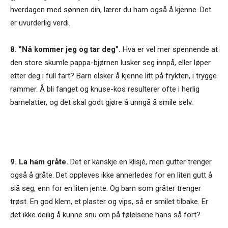
hverdagen med sønnen din, lærer du ham også å kjenne. Det
er uvurderlig verdi.
8. ”Nå kommer jeg og tar deg”.
Hva er vel mer spennende at
den store skumle pappa-bjørnen lusker seg innpå, eller løper
etter deg i full fart? Barn elsker å kjenne litt på frykten, i trygge
rammer. Å bli fanget og knuse-kos resulterer ofte i herlig
barnelatter, og det skal godt gjøre å unngå å smile selv.
9. La ham gråte.
Det er kanskje en klisjé, men gutter trenger
også å gråte. Det oppleves ikke annerledes for en liten gutt å
slå seg, enn for en liten jente. Og barn som gråter trenger
trøst. En god klem, et plaster og vips, så er smilet tilbake. Er
det ikke deilig å kunne snu om på følelsene hans så fort?