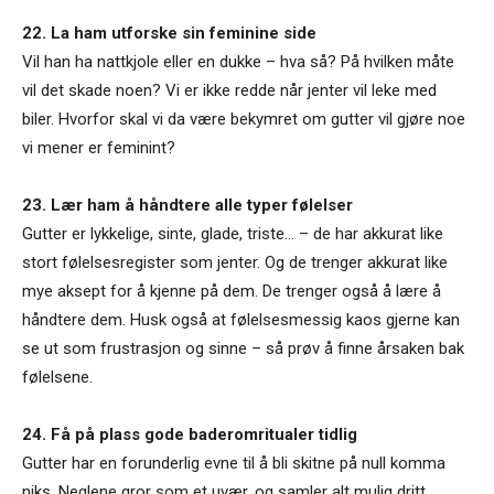
22. La ham utforske sin feminine side
Vil han ha nattkjole eller en dukke – hva så? På hvilken måte
vil det skade noen? Vi er ikke redde når jenter vil leke med
biler. Hvorfor skal vi da være bekymret om gutter vil gjøre noe
vi mener er feminint?
23. Lær ham å håndtere alle typer følelser
Gutter er lykkelige, sinte, glade, triste… – de har akkurat like
stort følelsesregister som jenter. Og de trenger akkurat like
mye aksept for å kjenne på dem. De trenger også å lære å
håndtere dem. Husk også at følelsesmessig kaos gjerne kan
se ut som frustrasjon og sinne – så prøv å finne årsaken bak
følelsene.
24. Få på plass gode baderomritualer tidlig
Gutter har en forunderlig evne til å bli skitne på null komma
niks. Neglene gror som et uvær, og samler alt mulig dritt.