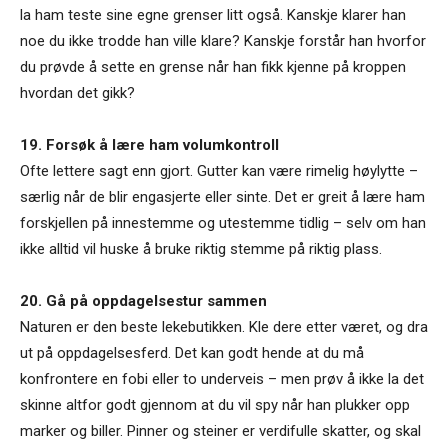
la ham teste sine egne grenser litt også. Kanskje klarer han
noe du ikke trodde han ville klare? Kanskje forstår han hvorfor
du prøvde å sette en grense når han fikk kjenne på kroppen
hvordan det gikk?
19. Forsøk å lære ham volumkontroll
Ofte lettere sagt enn gjort. Gutter kan være rimelig høylytte –
særlig når de blir engasjerte eller sinte. Det er greit å lære ham
forskjellen på innestemme og utestemme tidlig – selv om han
ikke alltid vil huske å bruke riktig stemme på riktig plass.
20. Gå på oppdagelsestur sammen
Naturen er den beste lekebutikken. Kle dere etter været, og dra
ut på oppdagelsesferd. Det kan godt hende at du må
konfrontere en fobi eller to underveis – men prøv å ikke la det
skinne altfor godt gjennom at du vil spy når han plukker opp
marker og biller. Pinner og steiner er verdifulle skatter, og skal