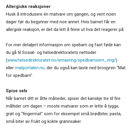
Allergiske reaksjoner
Husk å introdusere én matvare om gangen, og vent noen
dager før du begynner med noe annet. Hvis barnet får en
allergisk reaksjon, er det da lett å finne ut hva det reagerer på.
For mer detaljert informasjon om spebarn og fast føde kan
du gå til Sosial- og helsedirektoratets nettsider
(
www.helsedirektoratet.no/ernaering/spedbarnsern_ring/
)
eller
matportalen.no
, der du også kan laste ned brosjyren “Mat
for spedbarn”.
Spise selv
Når barnet ditt er åtte måneder, spiser det kanskje tre til fire
måltider om dagen – moste matvarer som er lette å tygge,
grøt og “fingermat” som for eksempel små brødbiter, pasta,
små biter av frukt og kokte grønnsaker.