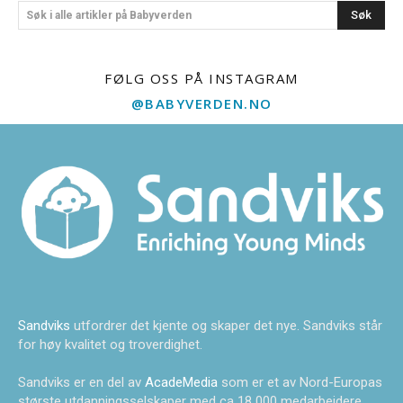
Søk
Søk i alle artikler på Babyverden
FØLG OSS PÅ INSTAGRAM
@BABYVERDEN.NO
Sandviks
utfordrer det kjente og skaper det nye. Sandviks står
for høy kvalitet og troverdighet.
Sandviks er en del av
AcadeMedia
som er et av Nord-Europas
største utdanningsselskaper med ca 18 000 medarbeidere.