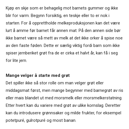
Kjøp en skje som er behagelig mot barnets gummer og ikke
blir for varm. Begynn forsiktig, en teskje eller to er nok i
starten. For å opprettholde melkeproduksjonen kan det være
lurt å amme før barnet får annen mat. På den annen side bør
ikke barnet være så mett av melk at det ikke orker å spise noe
av den faste føden. Dette er særlig viktig fordi barn som ikke
spiser jernberiket grøt fra de er cirka et halvt år, kan få i seg
for lite jern.
Mange velger å starte med grøt
Det spiller ikke så stor rolle om man velger grøt eller
middagsmat først, men mange begynner med barnegrøt av ris
eller mais blandet ut med morsmelk eller morsmelkerstatning.
Etter hvert kan du variere med grøt av ulike kornslag. Deretter
kan du introdusere grønnsaker og milde frukter, for eksempel
potetpuré, gulrotpuré og most banan.