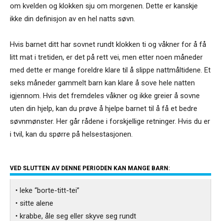
om kvelden og klokken sju om morgenen. Dette er kanskje
ikke din definisjon av en hel natts søvn.
Hvis barnet ditt har sovnet rundt klokken ti og våkner for å få
litt mat i tretiden, er det på rett vei, men etter noen måneder
med dette er mange foreldre klare til å slippe nattmåltidene. Et
seks måneder gammelt barn kan klare å sove hele natten
igjennom. Hvis det fremdeles våkner og ikke greier å sovne
uten din hjelp, kan du prøve å hjelpe barnet til å få et bedre
søvnmønster. Her går rådene i forskjellige retninger. Hvis du er
i tvil, kan du spørre på helsestasjonen.
VED SLUTTEN AV DENNE PERIODEN KAN MANGE BARN:
• leke “borte-titt-tei”
• sitte alene
• krabbe, åle seg eller skyve seg rundt