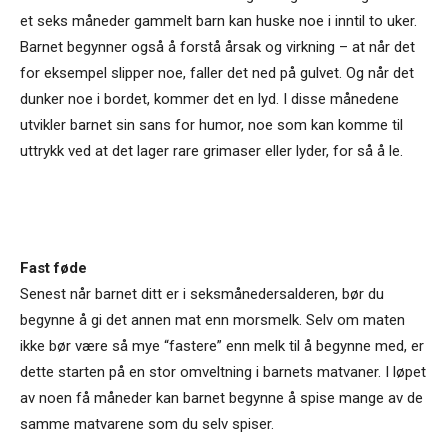
et seks måneder gammelt barn kan huske noe i inntil to uker.
Barnet begynner også å forstå årsak og virkning – at når det
for eksempel slipper noe, faller det ned på gulvet. Og når det
dunker noe i bordet, kommer det en lyd. I disse månedene
utvikler barnet sin sans for humor, noe som kan komme til
uttrykk ved at det lager rare grimaser eller lyder, for så å le.
Fast føde
Senest når barnet ditt er i seksmånedersalderen, bør du
begynne å gi det annen mat enn morsmelk. Selv om maten
ikke bør være så mye “fastere” enn melk til å begynne med, er
dette starten på en stor omveltning i barnets matvaner. I løpet
av noen få måneder kan barnet begynne å spise mange av de
samme matvarene som du selv spiser.