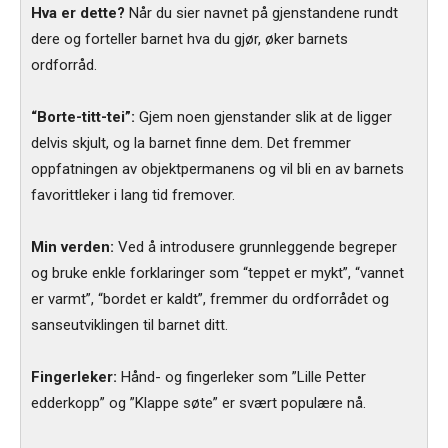
Hva er dette?
Når du sier navnet på gjenstandene rundt
dere og forteller barnet hva du gjør, øker barnets
ordforråd.
“Borte-titt-tei”:
Gjem noen gjenstander slik at de ligger
delvis skjult, og la barnet finne dem. Det fremmer
oppfatningen av objektpermanens og vil bli en av barnets
favorittleker i lang tid fremover.
Min verden:
Ved å introdusere grunnleggende begreper
og bruke enkle forklaringer som “teppet er mykt”, “vannet
er varmt”, “bordet er kaldt”, fremmer du ordforrådet og
sanseutviklingen til barnet ditt.
Fingerleker:
Hånd- og fingerleker som ”Lille Petter
edderkopp” og ”Klappe søte” er svært populære nå.