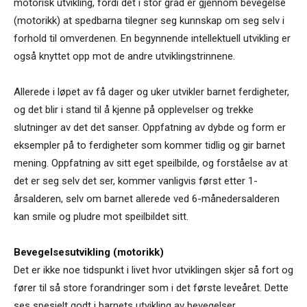
motorisk utvikling, fordi det i stor grad er gjennom bevegelse
(motorikk) at spedbarna tilegner seg kunnskap om seg selv i
forhold til omverdenen. En begynnende intellektuell utvikling er
også knyttet opp mot de andre utviklingstrinnene.
Allerede i løpet av få dager og uker utvikler barnet ferdigheter,
og det blir i stand til å kjenne på opplevelser og trekke
slutninger av det det sanser. Oppfatning av dybde og form er
eksempler på to ferdigheter som kommer tidlig og gir barnet
mening. Oppfatning av sitt eget speilbilde, og forståelse av at
det er seg selv det ser, kommer vanligvis først etter 1-
årsalderen, selv om barnet allerede ved 6-månedersalderen
kan smile og pludre mot speilbildet sitt.
Bevegelsesutvikling (motorikk)
Det er ikke noe tidspunkt i livet hvor utviklingen skjer så fort og
fører til så store forandringer som i det første leveåret. Dette
ses spesielt godt i barnets utvikling av bevegelser.