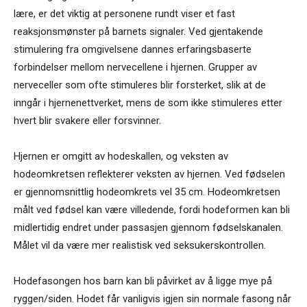
lære, er det viktig at personene rundt viser et fast
reaksjonsmønster på barnets signaler. Ved gjentakende
stimulering fra omgivelsene dannes erfaringsbaserte
forbindelser mellom nervecellene i hjernen. Grupper av
nerveceller som ofte stimuleres blir forsterket, slik at de
inngår i hjernenettverket, mens de som ikke stimuleres etter
hvert blir svakere eller forsvinner.
Hjernen er omgitt av hodeskallen, og veksten av
hodeomkretsen reflekterer veksten av hjernen. Ved fødselen
er gjennomsnittlig hodeomkrets vel 35 cm. Hodeomkretsen
målt ved fødsel kan være villedende, fordi hodeformen kan bli
midlertidig endret under passasjen gjennom fødselskanalen.
Målet vil da være mer realistisk ved seksukerskontrollen.
Hodefasongen hos barn kan bli påvirket av å ligge mye på
ryggen/siden. Hodet får vanligvis igjen sin normale fasong når