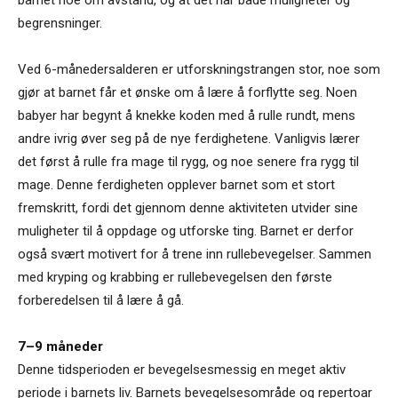
barnet noe om avstand, og at det har både muligheter og
begrensninger.
Ved 6-månedersalderen er utforskningstrangen stor, noe som
gjør at barnet får et ønske om å lære å forflytte seg. Noen
babyer har begynt å knekke koden med å rulle rundt, mens
andre ivrig øver seg på de nye ferdighetene. Vanligvis lærer
det først å rulle fra mage til rygg, og noe senere fra rygg til
mage. Denne ferdigheten opplever barnet som et stort
fremskritt, fordi det gjennom denne aktiviteten utvider sine
muligheter til å oppdage og utforske ting. Barnet er derfor
også svært motivert for å trene inn rullebevegelser. Sammen
med kryping og krabbing er rullebevegelsen den første
forberedelsen til å lære å gå.
7–9 måneder
Denne tidsperioden er bevegelsesmessig en meget aktiv
periode i barnets liv. Barnets bevegelsesområde og repertoar