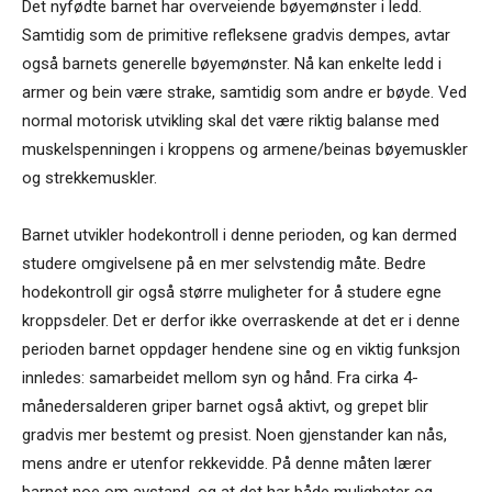
Det nyfødte barnet har overveiende bøyemønster i ledd.
Samtidig som de primitive refleksene gradvis dempes, avtar
også barnets generelle bøyemønster. Nå kan enkelte ledd i
armer og bein være strake, samtidig som andre er bøyde. Ved
normal motorisk utvikling skal det være riktig balanse med
muskelspenningen i kroppens og armene/beinas bøyemuskler
og strekkemuskler.
Barnet utvikler hodekontroll i denne perioden, og kan dermed
studere omgivelsene på en mer selvstendig måte. Bedre
hodekontroll gir også større muligheter for å studere egne
kroppsdeler. Det er derfor ikke overraskende at det er i denne
perioden barnet oppdager hendene sine og en viktig funksjon
innledes: samarbeidet mellom syn og hånd. Fra cirka 4-
månedersalderen griper barnet også aktivt, og grepet blir
gradvis mer bestemt og presist. Noen gjenstander kan nås,
mens andre er utenfor rekkevidde. På denne måten lærer