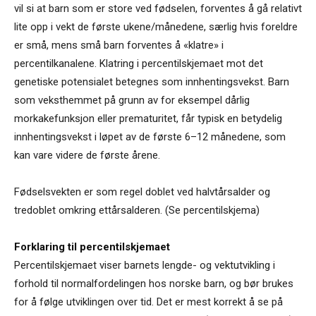
vil si at barn som er store ved fødselen, forventes å gå relativt
lite opp i vekt de første ukene/månedene, særlig hvis foreldre
er små, mens små barn forventes å «klatre» i
percentilkanalene. Klatring i percentilskjemaet mot det
genetiske potensialet betegnes som innhentingsvekst. Barn
som veksthemmet på grunn av for eksempel dårlig
morkakefunksjon eller prematuritet, får typisk en betydelig
innhentingsvekst i løpet av de første 6–12 månedene, som
kan vare videre de første årene.
Fødselsvekten er som regel doblet ved halvtårsalder og
tredoblet omkring ettårsalderen. (Se percentilskjema)
Forklaring til percentilskjemaet
Percentilskjemaet viser barnets lengde- og vektutvikling i
forhold til normalfordelingen hos norske barn, og bør brukes
for å følge utviklingen over tid. Det er mest korrekt å se på