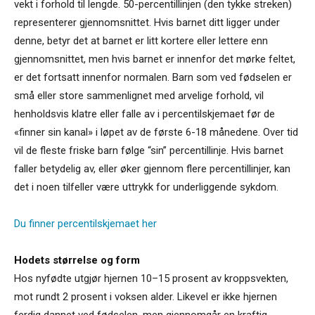
vekt i forhold til lengde. 50-percentillinjen (den tykke streken)
representerer gjennomsnittet. Hvis barnet ditt ligger under
denne, betyr det at barnet er litt kortere eller lettere enn
gjennomsnittet, men hvis barnet er innenfor det mørke feltet,
er det fortsatt innenfor normalen. Barn som ved fødselen er
små eller store sammenlignet med arvelige forhold, vil
henholdsvis klatre eller falle av i percentilskjemaet før de
«finner sin kanal» i løpet av de første 6-18 månedene. Over tid
vil de fleste friske barn følge “sin” percentillinje. Hvis barnet
faller betydelig av, eller øker gjennom flere percentillinjer, kan
det i noen tilfeller være uttrykk for underliggende sykdom.
Du finner percentilskjemaet her
Hodets størrelse og form
Hos nyfødte utgjør hjernen 10–15 prosent av kroppsvekten,
mot rundt 2 prosent i voksen alder. Likevel er ikke hjernen
ferdig dannet ved fødselen, men gjennomgår en kraftig