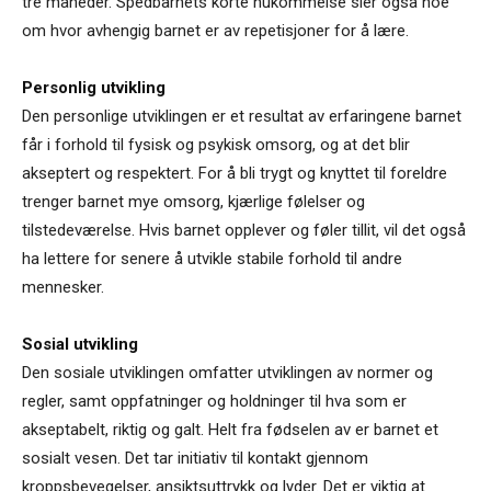
tre måneder. Spedbarnets korte hukommelse sier også noe
om hvor avhengig barnet er av repetisjoner for å lære.
Personlig utvikling
Den personlige utviklingen er et resultat av erfaringene barnet
får i forhold til fysisk og psykisk omsorg, og at det blir
akseptert og respektert. For å bli trygt og knyttet til foreldre
trenger barnet mye omsorg, kjærlige følelser og
tilstedeværelse. Hvis barnet opplever og føler tillit, vil det også
ha lettere for senere å utvikle stabile forhold til andre
mennesker.
Sosial utvikling
Den sosiale utviklingen omfatter utviklingen av normer og
regler, samt oppfatninger og holdninger til hva som er
akseptabelt, riktig og galt. Helt fra fødselen av er barnet et
sosialt vesen. Det tar initiativ til kontakt gjennom
kroppsbevegelser, ansiktsuttrykk og lyder. Det er viktig at