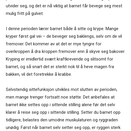
utvider seg, og det er nå viktig at barnet får bevege seg mest
mulig fritt på gulvet.
I denne perioden lærer barnet både å sitte og krype. Mange
kryper først gal vei – de beveger seg baklengs, selv om de vil
fremover. Det kommer av at det er mye tyngre for
overkroppen å dra kroppen fremover enn å skyve seg bakover.
Kryping er imidlertid svært kraftkrevende og slitsomt for
barnet, og så snart det er sterkt nok til å heve magen fra
bakken, vil det foretrekke å krabbe.
Selvstendig sittefunksjon utvikles mot slutten av perioden,
men mange trenger fortsatt noe støtte. Det anbefales at
barnet ikke settes opp i sittende stilling alene før det selv
klarer å reise seg opp i sittende stilling. Setter du barnet opp
tidligere, belastes den umodne muskulaturen og ryggraden
unødig. Først når barnet selv setter seg opp, er ryggen sterk