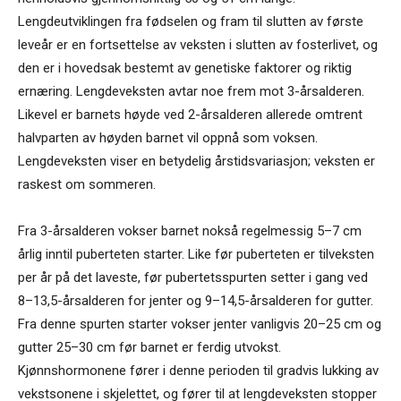
Lengdeutviklingen fra fødselen og fram til slutten av første
leveår er en fortsettelse av veksten i slutten av fosterlivet, og
den er i hovedsak bestemt av genetiske faktorer og riktig
ernæring. Lengdeveksten avtar noe frem mot 3-årsalderen.
Likevel er barnets høyde ved 2-årsalderen allerede omtrent
halvparten av høyden barnet vil oppnå som voksen.
Lengdeveksten viser en betydelig årstidsvariasjon; veksten er
raskest om sommeren.
Fra 3-årsalderen vokser barnet nokså regelmessig 5–7 cm
årlig inntil puberteten starter. Like før puberteten er tilveksten
per år på det laveste, før pubertetsspurten setter i gang ved
8–13,5-årsalderen for jenter og 9–14,5-årsalderen for gutter.
Fra denne spurten starter vokser jenter vanligvis 20–25 cm og
gutter 25–30 cm før barnet er ferdig utvokst.
Kjønnshormonene fører i denne perioden til gradvis lukking av
vekstsonene i skjelettet, og fører til at lengdeveksten stopper