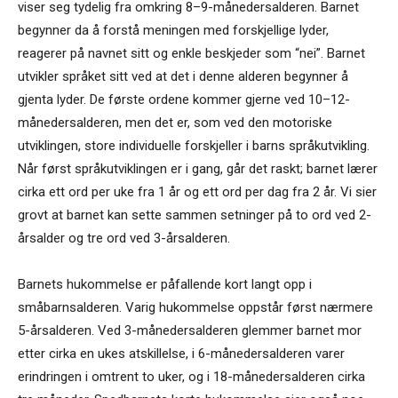
viser seg tydelig fra omkring 8–9-månedersalderen. Barnet
begynner da å forstå meningen med forskjellige lyder,
reagerer på navnet sitt og enkle beskjeder som “nei”. Barnet
utvikler språket sitt ved at det i denne alderen begynner å
gjenta lyder. De første ordene kommer gjerne ved 10–12-
månedersalderen, men det er, som ved den motoriske
utviklingen, store individuelle forskjeller i barns språkutvikling.
Når først språkutviklingen er i gang, går det raskt; barnet lærer
cirka ett ord per uke fra 1 år og ett ord per dag fra 2 år. Vi sier
grovt at barnet kan sette sammen setninger på to ord ved 2-
årsalder og tre ord ved 3-årsalderen.
Barnets hukommelse er påfallende kort langt opp i
småbarnsalderen. Varig hukommelse oppstår først nærmere
5-årsalderen. Ved 3-månedersalderen glemmer barnet mor
etter cirka en ukes atskillelse, i 6-månedersalderen varer
erindringen i omtrent to uker, og i 18-månedersalderen cirka