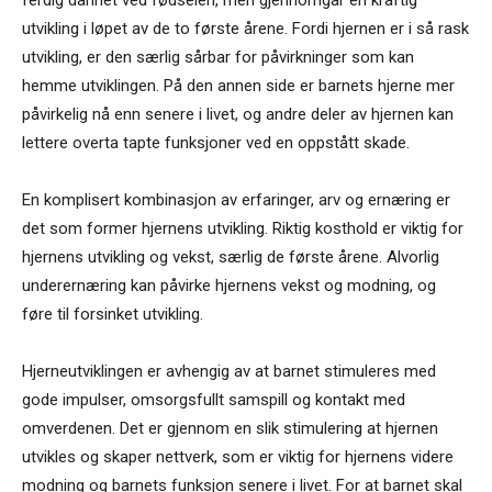
utvikling i løpet av de to første årene. Fordi hjernen er i så rask
utvikling, er den særlig sårbar for påvirkninger som kan
hemme utviklingen. På den annen side er barnets hjerne mer
påvirkelig nå enn senere i livet, og andre deler av hjernen kan
lettere overta tapte funksjoner ved en oppstått skade.
En komplisert kombinasjon av erfaringer, arv og ernæring er
det som former hjernens utvikling. Riktig kosthold er viktig for
hjernens utvikling og vekst, særlig de første årene. Alvorlig
underernæring kan påvirke hjernens vekst og modning, og
føre til forsinket utvikling.
Hjerneutviklingen er avhengig av at barnet stimuleres med
gode impulser, omsorgsfullt samspill og kontakt med
omverdenen. Det er gjennom en slik stimulering at hjernen
utvikles og skaper nettverk, som er viktig for hjernens videre
modning og barnets funksjon senere i livet. For at barnet skal