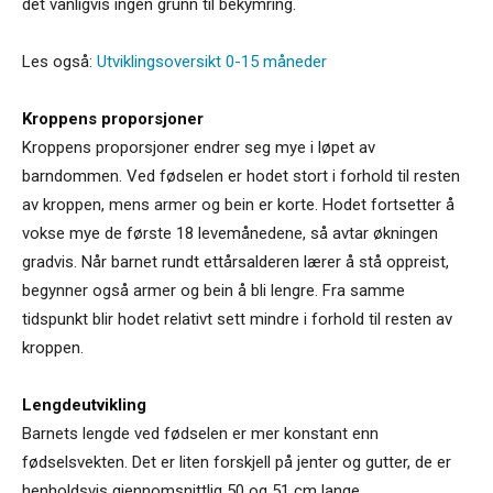
det vanligvis ingen grunn til bekymring.
Les også:
Utviklingsoversikt 0-15 måneder
Kroppens proporsjoner
Kroppens proporsjoner endrer seg mye i løpet av
barndommen. Ved fødselen er hodet stort i forhold til resten
av kroppen, mens armer og bein er korte. Hodet fortsetter å
vokse mye de første 18 levemånedene, så avtar økningen
gradvis. Når barnet rundt ettårsalderen lærer å stå oppreist,
begynner også armer og bein å bli lengre. Fra samme
tidspunkt blir hodet relativt sett mindre i forhold til resten av
kroppen.
Lengdeutvikling
Barnets lengde ved fødselen er mer konstant enn
fødselsvekten. Det er liten forskjell på jenter og gutter, de er
henholdsvis gjennomsnittlig 50 og 51 cm lange.