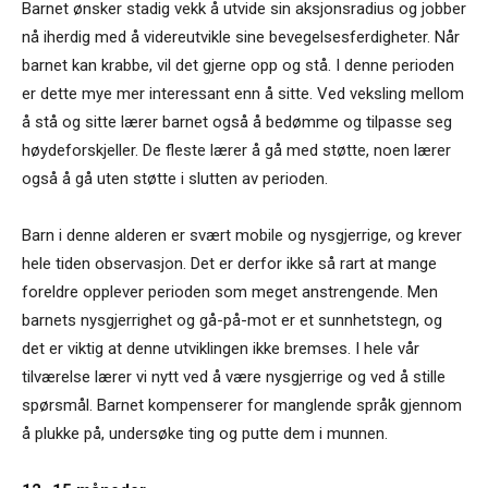
Barnet ønsker stadig vekk å utvide sin aksjonsradius og jobber
nå iherdig med å videreutvikle sine bevegelsesferdigheter. Når
barnet kan krabbe, vil det gjerne opp og stå. I denne perioden
er dette mye mer interessant enn å sitte. Ved veksling mellom
å stå og sitte lærer barnet også å bedømme og tilpasse seg
høydeforskjeller. De fleste lærer å gå med støtte, noen lærer
også å gå uten støtte i slutten av perioden.
Barn i denne alderen er svært mobile og nysgjerrige, og krever
hele tiden observasjon. Det er derfor ikke så rart at mange
foreldre opplever perioden som meget anstrengende. Men
barnets nysgjerrighet og gå-på-mot er et sunnhetstegn, og
det er viktig at denne utviklingen ikke bremses. I hele vår
tilværelse lærer vi nytt ved å være nysgjerrige og ved å stille
spørsmål. Barnet kompenserer for manglende språk gjennom
å plukke på, undersøke ting og putte dem i munnen.