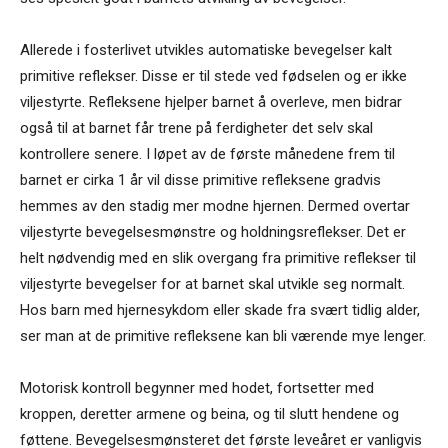
Allerede i fosterlivet utvikles automatiske bevegelser kalt
primitive reflekser. Disse er til stede ved fødselen og er ikke
viljestyrte. Refleksene hjelper barnet å overleve, men bidrar
også til at barnet får trene på ferdigheter det selv skal
kontrollere senere. I løpet av de første månedene frem til
barnet er cirka 1 år vil disse primitive refleksene gradvis
hemmes av den stadig mer modne hjernen. Dermed overtar
viljestyrte bevegelsesmønstre og holdningsreflekser. Det er
helt nødvendig med en slik overgang fra primitive reflekser til
viljestyrte bevegelser for at barnet skal utvikle seg normalt.
Hos barn med hjernesykdom eller skade fra svært tidlig alder,
ser man at de primitive refleksene kan bli værende mye lenger.
Motorisk kontroll begynner med hodet, fortsetter med
kroppen, deretter armene og beina, og til slutt hendene og
føttene. Bevegelsesmønsteret det første leveåret er vanligvis