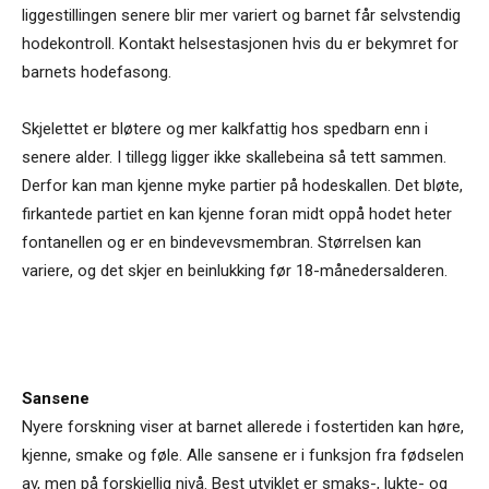
liggestillingen senere blir mer variert og barnet får selvstendig
hodekontroll. Kontakt helsestasjonen hvis du er bekymret for
barnets hodefasong.
Skjelettet er bløtere og mer kalkfattig hos spedbarn enn i
senere alder. I tillegg ligger ikke skallebeina så tett sammen.
Derfor kan man kjenne myke partier på hodeskallen. Det bløte,
firkantede partiet en kan kjenne foran midt oppå hodet heter
fontanellen og er en bindevevsmembran. Størrelsen kan
variere, og det skjer en beinlukking før 18-månedersalderen.
Sansene
Nyere forskning viser at barnet allerede i fostertiden kan høre,
kjenne, smake og føle. Alle sansene er i funksjon fra fødselen
av, men på forskjellig nivå. Best utviklet er smaks-, lukte- og