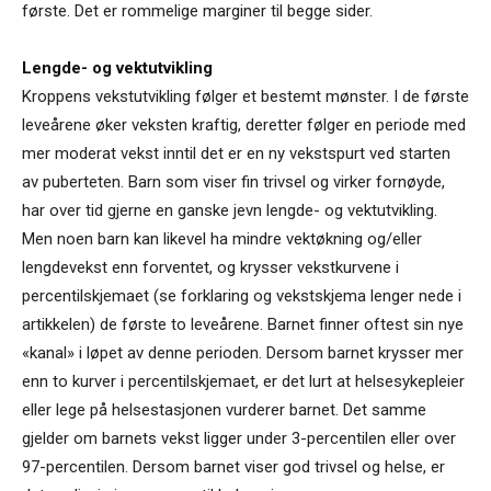
første. Det er rommelige marginer til begge sider.
Lengde- og vektutvikling
Kroppens vekstutvikling følger et bestemt mønster. I de første
leveårene øker veksten kraftig, deretter følger en periode med
mer moderat vekst inntil det er en ny vekstspurt ved starten
av puberteten. Barn som viser fin trivsel og virker fornøyde,
har over tid gjerne en ganske jevn lengde- og vektutvikling.
Men noen barn kan likevel ha mindre vektøkning og/eller
lengdevekst enn forventet, og krysser vekstkurvene i
percentilskjemaet (se forklaring og vekstskjema lenger nede i
artikkelen) de første to leveårene. Barnet finner oftest sin nye
«kanal» i løpet av denne perioden. Dersom barnet krysser mer
enn to kurver i percentilskjemaet, er det lurt at helsesykepleier
eller lege på helsestasjonen vurderer barnet. Det samme
gjelder om barnets vekst ligger under 3-percentilen eller over
97-percentilen. Dersom barnet viser god trivsel og helse, er