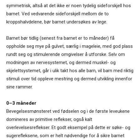
symmetrisk, altså at det ikke er noen tydelig sideforskjell hos
barnet. Ved vedvarende sideforskjell mellom de to
kroppshalvdelene, bør barnet undersøkes av lege.
Barnet bør tidlig (senest fra barnet er to måneder) få
oppholde seg mye på gulvet, særlig i mageleie, med god plass
rundt seg og stimulerende omgivelser å utforske. Selv om
modningen av nervesystemet, og dermed muskel- og
skjelettsystemet, går i ulik takt hos alle barn, vil barn med riktig
stimuli over tid oppleve mestring og dermed utvikling innenfor
sine rammer.
0–3 måneder
Bevegelsesmønsteret ved fødselen og i de første leveukene
domineres av primitive reflekser, også kalt
overlevelsesreflekser. Et godt eksempel på dette er søke- og
sugerefleksene, som er helt nødvendige for å sikre barnet