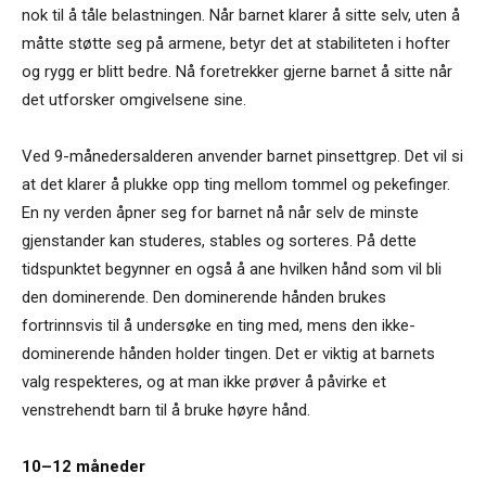
nok til å tåle belastningen. Når barnet klarer å sitte selv, uten å
måtte støtte seg på armene, betyr det at stabiliteten i hofter
og rygg er blitt bedre. Nå foretrekker gjerne barnet å sitte når
det utforsker omgivelsene sine.
Ved 9-månedersalderen anvender barnet pinsettgrep. Det vil si
at det klarer å plukke opp ting mellom tommel og pekefinger.
En ny verden åpner seg for barnet nå når selv de minste
gjenstander kan studeres, stables og sorteres. På dette
tidspunktet begynner en også å ane hvilken hånd som vil bli
den dominerende. Den dominerende hånden brukes
fortrinnsvis til å undersøke en ting med, mens den ikke-
dominerende hånden holder tingen. Det er viktig at barnets
valg respekteres, og at man ikke prøver å påvirke et
venstrehendt barn til å bruke høyre hånd.
10–12 måneder