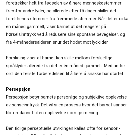
foretrekker helt fra fødselen av å høre menneskestemmer
fremfor andre lyder, og allerede etter få dager skiller det
foreldrenes stemmer fra fremmede stemmer. Når det er cirka
én måned gammelt, viser barnet at det reagerer på
hørselsinntrykk ved å redusere sine spontane bevegelser, og
fra 4-månedersalderen snur det hodet mot lydkilder.
Forskning viser at barnet kan skille mellom forskjellige
språklyder allerede fra det er én måned gammelt. Med andre
ord, den første forberedelsen til å lære å snakke har startet.
Persepsjon
Persepsjon betyr barnets personlige og subjektive opplevelse
av sanseinntrykk. Det vil si en prosess hvor det barnet sanser
blir omdannet til en opplevelse som gir mening.
Den tidlige perseptuelle utviklingen kalles ofte for sensori-