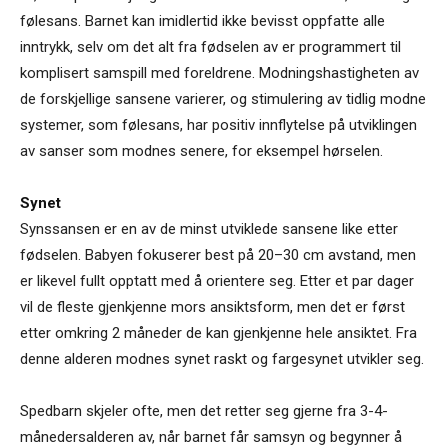
følesans. Barnet kan imidlertid ikke bevisst oppfatte alle
inntrykk, selv om det alt fra fødselen av er programmert til
komplisert samspill med foreldrene. Modningshastigheten av
de forskjellige sansene varierer, og stimulering av tidlig modne
systemer, som følesans, har positiv innflytelse på utviklingen
av sanser som modnes senere, for eksempel hørselen.
Synet
Synssansen er en av de minst utviklede sansene like etter
fødselen. Babyen fokuserer best på 20–30 cm avstand, men
er likevel fullt opptatt med å orientere seg. Etter et par dager
vil de fleste gjenkjenne mors ansiktsform, men det er først
etter omkring 2 måneder de kan gjenkjenne hele ansiktet. Fra
denne alderen modnes synet raskt og fargesynet utvikler seg.
Spedbarn skjeler ofte, men det retter seg gjerne fra 3-4-
måneders­alderen av, når barnet får samsyn og begynner å