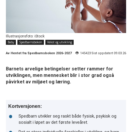
Illustrasjonsfoto: iStock
Baby
Spedbarnsboken
Vekst og utvikling
Av
Hentet fra Spedbarnsboken 2026-2027
145423
Sist oppdatert 09.03.26
Barnets arvelige betingelser setter rammer for
utviklingen, men mennesket blir i stor grad også
påvirket av miljøet og læring.
Kortversjonen:
Spedbarn utvikler seg raskt både fysisk, psykisk og
sosialt i løpet av det første leveåret.
Det er store individuelle forskjeller i utvikling, og barn