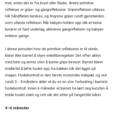
mat, enten det er fra bryst eller flaske. Andre primitive
reflekser er gripe- og gangrefleksene. Griperefleksen utløses
når håndflaten berøres, og fingrene griper rundt gjenstanden
som utløste refleksen. Når babyen holdes opp slik at beina
berører et fast underlag, aktiveres gangrefleksen og babyen
imiterer gange.
I denne perioden hvor de primitive refleksene er til stede,
klarer ikke barnet å styre enkeltbevegelser. Det vifter aktivt
med bein og armer uten å kunne gripe bevisst. Barnet klarer
imidlertid å løfte hodet opp fra bakken når det ligger på
magen. Hodekontroll er den første motoriske milepæl, og ved
rundt 3 - 4 månders alder vil du se en stor forbedring i barnets
hodekontroll. Innen 6 måneder vil barnet ha lært seg kunsten å
holde hodet støtt og rett når det sitter på fanget/blir båret.
4–6 måneder