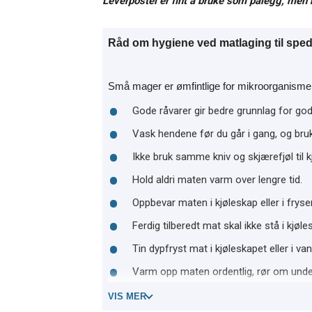
Leverpostei er fint å bruke som pålegg, men b
Råd om hygiene ved matlaging til spe
Små mager er ømfintlige for mikroorganismer
Gode råvarer gir bedre grunnlag for god
Vask hendene før du går i gang, og bru
Ikke bruk samme kniv og skjærefjøl til 
Hold aldri maten varm over lengre tid.
Oppbevar maten i kjøleskap eller i fryse
Ferdig tilberedt mat skal ikke stå i kjøl
Tin dypfryst mat i kjøleskapet eller i va
Varm opp maten ordentlig, rør om under
Oppvarming i vannbad er mest skånsom
VIS MER