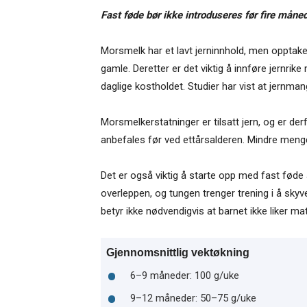
Fast føde bør ikke introduseres før fire måne
Morsmelk har et lavt jerninnhold, men opptaket
gamle. Deretter er det viktig å innføre jernri
daglige kostholdet. Studier har vist at jernman
Morsmelkerstatninger er tilsatt jern, og er derf
anbefales før ved ettårsalderen. Mindre meng
Det er også viktig å starte opp med fast føde
over­leppen, og tungen trenger trening i å s
betyr ikke nødvendigvis at barnet ikke liker mat
Gjennomsnittlig vektøkning
6–9 måneder: 100 g/uke
9–12 måneder: 50–75 g/uke