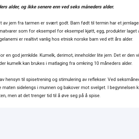
ders alder, og ikke senere enn ved seks måneders alder.
 av jern fra tarmen er svært godt. Barn født til termin har et jernlag
ke matvarer som for eksempel for eksempel kjøtt, egg, produkter laget 
gelanemi er realtivt vanlig hos etnisk norske barn ved ett års alder.
or en god jernkilde. Kumelk, derimot, inneholder lite jern. Det er den v
der kumelk kan brukes i matlaging fra omkring 10 måneders alder.
 av hensyn til spisetrening og stimulering av reflekser. Ved seksmåne
kyve maten sidelengs i munnen og bakover mot svelget. I begynnelse
en, men at det trenger tid til å øve seg på å spise.