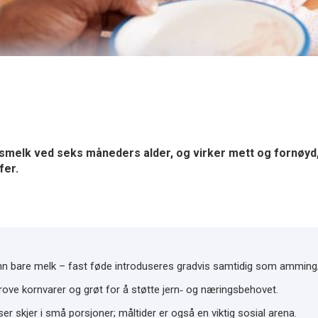
smelk ved seks måneders alder, og virker mett og fornøyd,
fer.
enn bare melk – fast føde introduseres gradvis samtidig som amming
grove kornvarer og grøt for å støtte jern‑ og næringsbehovet.
ser skjer i små porsjoner; måltider er også en viktig sosial arena.