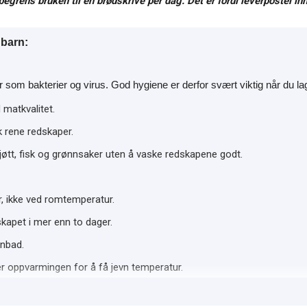
egrens bruken til én brødskrive per dag. Det er fordi leverpostei i
dbarn:
 som bakterier og virus. God hygiene er derfor svært viktig når du 
 matkvalitet.
k rene redskaper.
kjøtt, fisk og grønnsaker uten å vaske redskapene godt.
r, ikke ved romtemperatur.
eskapet i mer enn to dager.
nnbad.
 opp­varmingen for å få jevn temperatur.
t.