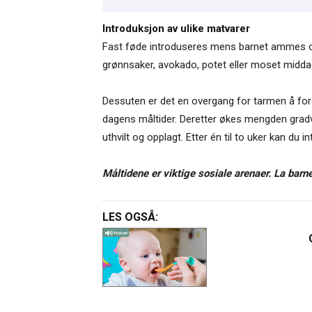
Introduksjon av ulike matvarer
Fast føde introduseres mens barnet ammes og/el
grønnsaker, avokado, potet eller moset middag
Dessuten er det en overgang for tarmen å ford
dagens måltider. Deretter økes mengden gradvis
uthvilt og opplagt. Etter én til to uker kan du in
Måltidene er viktige sosiale arenaer.
La barne
LES OGSÅ: