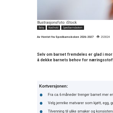
Illustrasjonsfoto: iStock
Baby
Kosthold
Spedbarnsboken
Av
Hentet fra Spedbarnsboken 2026-2027
253024
Selv om barnet fremdeles er glad i mor
å dekke barnets behov for næringsstof
Kortversjonen:
Fra ca. 6 måneder trenger barnet mer 
Velg jernrike matvarer som kjøtt, egg, 
Tilvenning til ulike smaker og konsisten