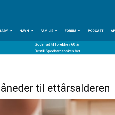
abyverden.no
BABY
NAVN
FAMILIE
FORUM
PODCAST
A
Gode råd til foreldre i 60 år:
Bestill Spedbarnsboken her
åneder til ettårsalderen