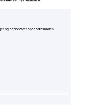
nneholder så mye vitamin A.
lager og oppbevarer spedbarnsmaten.