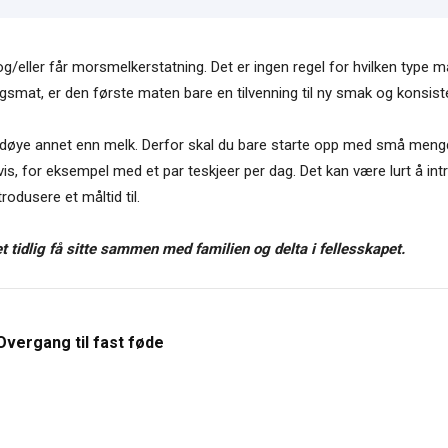
ler får morsmelkerstatning. Det er ingen regel for hvilken type mat 
smat, er den første maten bare en tilvenning til ny smak og konsist
øye annet enn melk. Derfor skal du bare starte opp med små mengder,
, for eksempel med et par teskjeer per dag. Det kan være lurt å intro
trodusere et måltid til.
t tidlig få sitte sammen med familien og delta i fellesskapet.
Overgang til fast føde