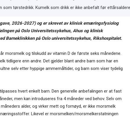
 som tørstedrikk. Kumelk som drikk er ikke anbefalt før ettårs­aldere
tgave, 2026-2027) og er skrevet av klinisk ernæringsfysiolog
lingen på Oslo Universitetssykehus, Ahus og klinisk
d Barneklinikken på Oslo universitetssykehus, Rikshospitalet.
 får morsmelk og tilskudd av vitamin D de første seks månedene.
elk tidligere enn andre. Det gjelder blant andre barn som har en
r sultne selv etter hyppige ammemåltider, og barn som viser tydelig
ilpasses hvert enkelt barn. Den generelle anbefalingen er at fast
måneder, men kan introduseres fra 4 måneder ved behov. Selv om
 måneders alder, og virker mett og fornøyd, er ikke morsmelk
or næringsstoffer. Likevel er morsmelken/morsmelkerstatningen
.