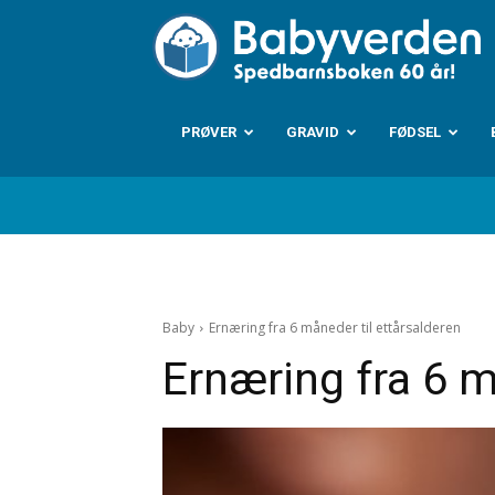
B
PRØVER
GRAVID
FØDSEL
Baby
Ernæring fra 6 måneder til ettårsalderen
Ernæring fra 6 m