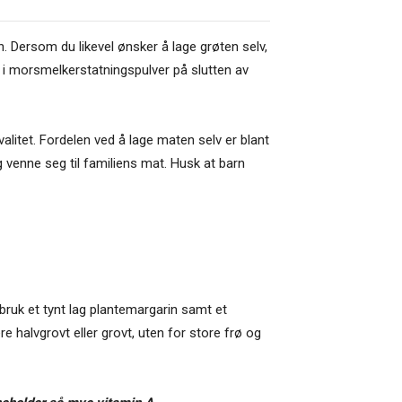
rn. Dersom du likevel ønsker å lage grøten selv,
 i morsmelkerstatningspulver på slutten av
alitet. Fordelen ved å lage maten selv er blant
og venne seg til familiens mat. Husk at barn
ruk et tynt lag plantemargarin samt et
e halvgrovt eller grovt, uten for store frø og