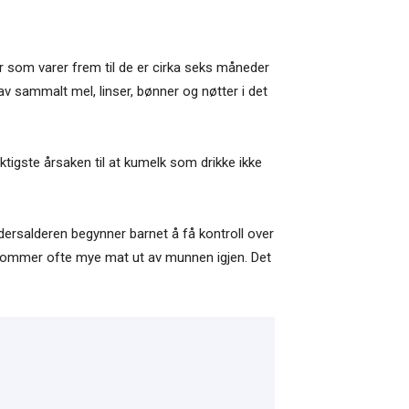
er som varer frem til de er cirka seks måneder
av sammalt mel, linser, bønner og nøtter i det
iktigste årsaken til at kumelk som drikke ikke
dersalderen begynner barnet å få kontroll over
n kommer ofte mye mat ut av munnen igjen. Det