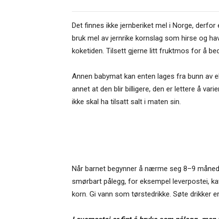
Det finnes ikke jernberiket mel i Norge, derfor 
bruk mel av jernrike kornslag som hirse og ha
koketiden. Tilsett gjerne litt fruktmos for å be
Annen babymat kan enten lages fra bunn av elle
annet at den blir billigere, den er lettere å v
ikke skal ha tilsatt salt i maten sin.
Når barnet begynner å nærme seg 8–9 måneder,
smørbart pålegg, for eksempel leverpostei, kav
korn. Gi vann som tørstedrikke. Søte drikker er