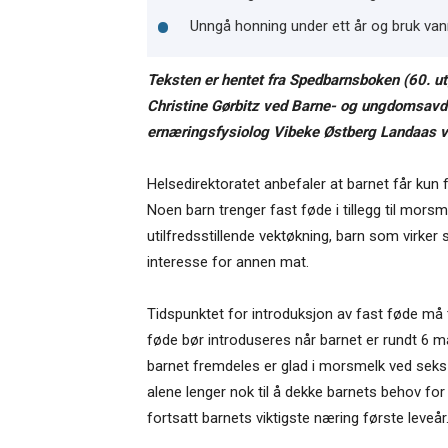
Unngå honning under ett år og bruk vann
Teksten er hentet fra Spedbarnsboken (60. u
Christine Gørbitz ved Barne- og ungdomsavde
ernæringsfysiolog Vibeke Østberg Landaas ve
Helsedirektoratet anbefaler at barnet får kun
Noen barn trenger fast føde i tillegg til morsm
utilfredsstillende vekt­økning, barn som virke
interesse for annen mat.
Tidspunktet for introduksjon av fast føde må t
føde bør introduseres når barnet er rundt 6 
barnet fremdeles er glad i morsmelk ved seks
alene lenger nok til å dekke barnets behov f
fortsatt barnets viktigste næring første leveår