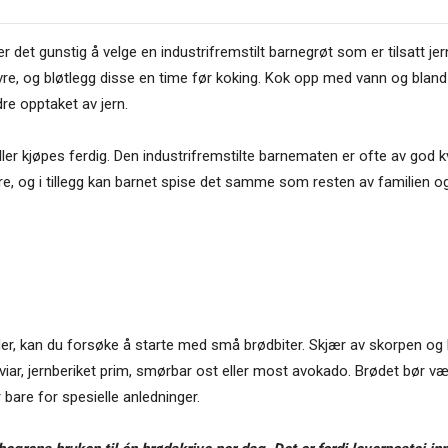
er det gunstig å velge en industrifremstilt barnegrøt som er tilsatt je
vre, og bløtlegg disse en time før koking. Kok opp med vann og bland
dre opptaket av jern.
r kjøpes ferdig. Den industrifrem­stilte barnematen er ofte av god kv
ariere, og i tillegg kan barnet spise det samme som resten av familien 
 kan du forsøke å starte med små brødbiter. Skjær av skorpen og b
iar, jernberiket prim, smørbar ost eller most avokado. Brødet bør vær
 bare for spesielle anledninger.