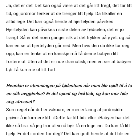
Ja, det er det. Det kan også være at det går litt tregt, det tar litt
tid, og jordmor tenker at de trenger litt hjelp. Da tilkaller en
alltid lege. Det kan også hende at hjertelyden påvirkes.
Hjertelyden kan påvirkes i siste delen av fødselen, det er jo
trangt. Så er det noen ganger slik at det trykker på øyet, og så
kan en se at hjertelyden går ned. Men hvis den da ikke tar seg
opp, kan en tenke at en kanskje må få denne babyen litt
fortere ut. Uten at det er noe dramatisk, men en ser at babyen
bør få komme ut litt fort.
Hvordan er stemningen på fødestuen når man blir nødt til å ta
en slik avgjørelse? Er det spent og hektisk, og kan mor føle
seg stresset?
Som regel når det er vakuum, er min erfaring at jordmødre
prøver å informere litt. «Dette tar litt tid» eller «Babyen har det
ikke så bra, så jeg tror at vi nå bør få en lege inn. Du kan få litt
hjelp. Er det i orden for deg? Det kan godt hende at det blir en