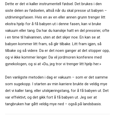
Dette er det vi kaller instrumentell fødsel. Det brukes i den
siste delen av fødselen, altså når du skal presse ut babyen –
utdrivningsfasen. Hvis en av en eller annen grunn trenger litt
ekstra hjelp for å få babyen ut i denne fasen, kan vi bruke
vakuum eller tang. Da har du kanskje hatt en del pressrier, ofte
i en time til halvannen, uten at det skjer noe. En kan se at
babyen kommer litt fram, så glir tilbake. Litt fram igjen, så
tilbake og så videre. Da er det noen ganger at det stopper opp,
og vi ikke kommer lenger. Da vil jordmoren konferere med
gynekologen, og si at «Du, jeg tror vi trenger litt hjelp her.»
Den vanligste metoden i dag er vakuum – som er det samme
som sugekopp. I starten av min karriere brukte de veldig mye
det vi kaller tang, eller utskjæringstang, for å få babyen ut. Det
var effektivt, og det gikk fort å få babyen ut. Jeg ser at
tangbruken har gått veldig mye ned – også på landsbasis.