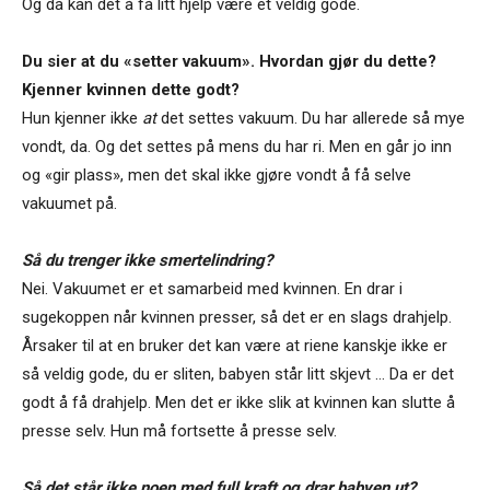
Og da kan det å få litt hjelp være et veldig gode.
Du sier at du «setter vakuum». Hvordan gjør du dette?
Kjenner kvinnen dette godt?
Hun kjenner ikke
at
det settes vakuum. Du har allerede så mye
vondt, da. Og det settes på mens du har ri. Men en går jo inn
og «gir plass», men det skal ikke gjøre vondt å få selve
vakuumet på.
Så du trenger ikke smertelindring?
Nei. Vakuumet er et samarbeid med kvinnen. En drar i
sugekoppen når kvinnen presser, så det er en slags drahjelp.
Årsaker til at en bruker det kan være at riene kanskje ikke er
så veldig gode, du er sliten, babyen står litt skjevt … Da er det
godt å få drahjelp. Men det er ikke slik at kvinnen kan slutte å
presse selv. Hun må fortsette å presse selv.
Så det står ikke noen med full kraft og drar babyen ut?