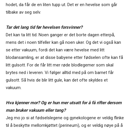
hodet, da får de en liten tupp ut. Det er en hevelse som går
tilbake av seg selv.
Tar det lang tid før hevelsen forsvinner?
Det kan ta litt tid. Noen ganger er det borte dagen etterpå,
mens det i noen tilfeller kan gå noen uker. Og det vi også kan
se etter vakuum, fordi det kan være hevelse med litt
blodansamling, er at disse babyene etter fødselen ofte kan få
litt gulsott. For de får litt mer røde blodlegemer som skal
brytes ned i leveren. Vi følger alltid med på om barnet får
gulsott. Så hvis de blir litt gule, kan det ofte skyldes et
vakuum.
Hva kjenner mor? Og er hun mer utsatt for å få rifter dersom
man bruker vakuum eller tang?
Jeg mo jo si at fødselslegene og gynekologene er veldig flinke
til å beskytte mellomkjøttet (perineum), og er veldig nøye på å