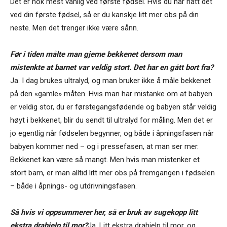
Det er nok mest vanlig ved første fødsel. Hvis du har hatt det
ved din første fødsel, så er du kanskje litt mer obs på din
neste. Men det trenger ikke være sånn.
Før i tiden målte man gjerne bekkenet dersom man
mistenkte at barnet var veldig stort. Det har en gått bort fra?
Ja. I dag brukes ultralyd, og man bruker ikke å måle bekkenet
på den «gamle» måten. Hvis man har mistanke om at babyen
er veldig stor, du er førstegangsfødende og babyen står veldig
høyt i bekkenet, blir du sendt til ultralyd for måling. Men det er
jo egentlig når fødselen begynner, og både i åpningsfasen når
babyen kommer ned – og i pressefasen, at man ser mer.
Bekkenet kan være så mangt. Men hvis man mistenker et
stort barn, er man alltid litt mer obs på fremgangen i fødselen
– både i åpnings- og utdrivningsfasen.
Så hvis vi oppsummerer her, så er bruk av sugekopp litt
ekstra drahjelp til mor?
Ja. Litt ekstra drahjelp til mor, og