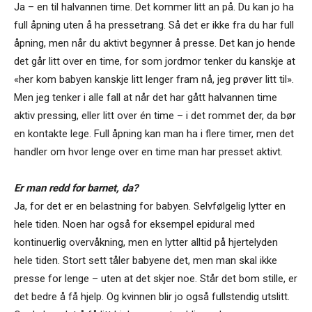
Ja – en til halvannen time. Det kommer litt an på. Du kan jo ha
full åpning uten å ha pressetrang. Så det er ikke fra du har full
åpning, men når du aktivt begynner å presse. Det kan jo hende
det går litt over en time, for som jordmor tenker du kanskje at
«her kom babyen kanskje litt lenger fram nå, jeg prøver litt til».
Men jeg tenker i alle fall at når det har gått halvannen time
aktiv pressing, eller litt over én time – i det rommet der, da bør
en kontakte lege. Full åpning kan man ha i flere timer, men det
handler om hvor lenge over en time man har presset aktivt.
Er man redd for barnet, da?
Ja, for det er en belastning for babyen. Selvfølgelig lytter en
hele tiden. Noen har også for eksempel epidural med
kontinuerlig overvåkning, men en lytter alltid på hjertelyden
hele tiden. Stort sett tåler babyene det, men man skal ikke
presse for lenge – uten at det skjer noe. Står det bom stille, er
det bedre å få hjelp. Og kvinnen blir jo også fullstendig utslitt.