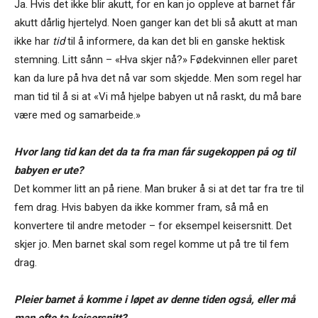
Ja. Hvis det ikke blir akutt, for en kan jo oppleve at barnet får
akutt dårlig hjertelyd. Noen ganger kan det bli så akutt at man
ikke har
tid
til å informere, da kan det bli en ganske hektisk
stemning. Litt sånn – «Hva skjer nå?» Fødekvinnen eller paret
kan da lure på hva det nå var som skjedde. Men som regel har
man tid til å si at «Vi må hjelpe babyen ut nå raskt, du må bare
være med og samarbeide.»
Hvor lang tid kan det da ta fra man får sugekoppen på og til
babyen er ute?
Det kommer litt an på riene. Man bruker å si at det tar fra tre til
fem drag. Hvis babyen da ikke kommer fram, så må en
konvertere til andre metoder – for eksempel keisersnitt. Det
skjer jo. Men barnet skal som regel komme ut på tre til fem
drag.
Pleier barnet å komme i løpet av denne tiden også, eller må