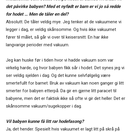
det påvirke babyen? Med et nyfødt er barn er vi jo så redde
for hodet … Men de tåler en del?
Absolutt. De tåler veldig mye. Jeg tenker at de vakuumene vi
legger i dag, er veldig skånsomme. Og hvis ikke vakuumet
fører til målet, så går vi over til keisersnitt. En har ikke
langvarige perioder med vakuum.
Jeg kan huske før i tiden hvor vi hadde vakuum som var
virkelig harde, og hvor babyen fikk sår i hodet. Det synes jeg vi
ser veldig sjelden i dag. Og det kunne selvfølgelig være
smertefullt for barnet. Bruk av vakuum kan noen ganger gi litt
smerter for babyen etterpå. Da gir en gjerne litt paracet til
babyene, men det er faktisk ikke så ofte vi gir det heller. Det er
skånsomme vakuum/sugekopper i dag.
Vil babyen kunne få litt rar hodefasong?
Ja, det hender. Spesielt hvis vakuumet er lagt litt på skrå på