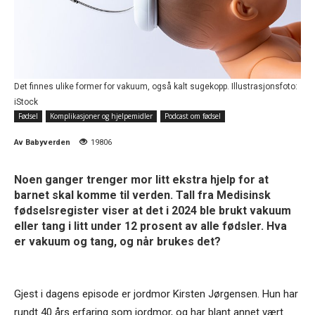
Det finnes ulike former for vakuum, også kalt sugekopp. Illustrasjonsfoto:
iStock
Fødsel
Komplikasjoner og hjelpemidler
Podcast om fødsel
Av
Babyverden
19806
Noen ganger trenger mor litt ekstra hjelp for at
barnet skal komme til verden. Tall fra Medisinsk
fødselsregister viser at det i 2024 ble brukt vakuum
eller tang i litt under 12 prosent av alle fødsler. Hva
er vakuum og tang, og når brukes det?
Gjest i dagens episode er jordmor Kirsten Jørgensen. Hun har
rundt 40 års erfaring som jordmor, og har blant annet vært