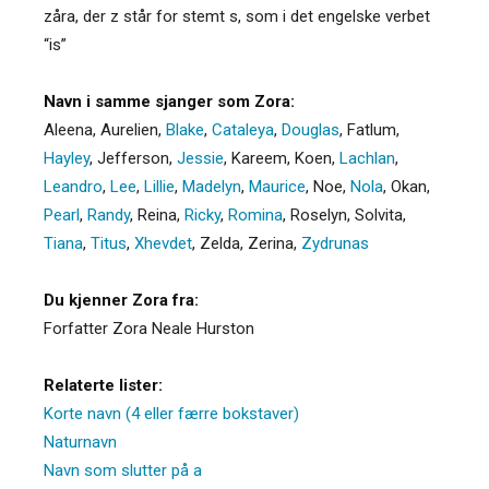
zåra, der z står for stemt s, som i det engelske verbet
“is”
Navn i samme sjanger som Zora:
Aleena
,
Aurelien
,
Blake
,
Cataleya
,
Douglas
,
Fatlum
,
Hayley
,
Jefferson
,
Jessie
,
Kareem
,
Koen
,
Lachlan
,
Leandro
,
Lee
,
Lillie
,
Madelyn
,
Maurice
,
Noe
,
Nola
,
Okan
,
Pearl
,
Randy
,
Reina
,
Ricky
,
Romina
,
Roselyn
,
Solvita
,
Tiana
,
Titus
,
Xhevdet
,
Zelda
,
Zerina
,
Zydrunas
Du kjenner Zora fra:
Forfatter Zora Neale Hurston
Relaterte lister:
Korte navn (4 eller færre bokstaver)
Naturnavn
Navn som slutter på a