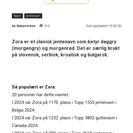
Navn
Jentenavn
Av
Babyverden
512
Sist oppdatert 19.02.20
Zora er et slavisk jentenavn som betyr daggry
(morgengry) og morgenrød. Det er særlig brukt
på slovensk, serbisk, kroatisk og bulgarsk.
Så populært er Zora:
20 personer har dette navnet.
I 2024 var Zora på 1170. plass i Topp 1555 jentenavn i
Belgia 2024.
I 2024 var Zora på 1232. plass i Topp 3802 guttenavn i
Canada 2024.