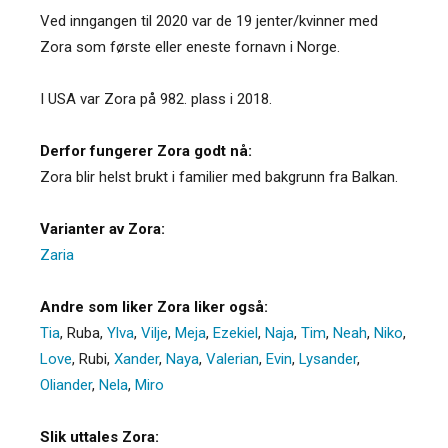
Ved inngangen til 2020 var de 19 jenter/kvinner med
Zora som første eller eneste fornavn i Norge.
I USA var Zora på 982. plass i 2018.
Derfor fungerer Zora godt nå:
Zora blir helst brukt i familier med bakgrunn fra Balkan.
Varianter av Zora:
Zaria
Andre som liker Zora liker også:
Tia
,
Ruba
,
Ylva
,
Vilje
,
Meja
,
Ezekiel
,
Naja
,
Tim
,
Neah
,
Niko
,
Love
,
Rubi
,
Xander
,
Naya
,
Valerian
,
Evin
,
Lysander
,
Oliander
,
Nela
,
Miro
Slik uttales Zora: