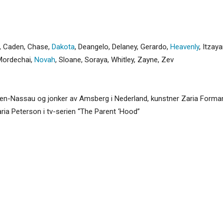
,
Caden
,
Chase
,
Dakota
,
Deangelo
,
Delaney
,
Gerardo
,
Heavenly
,
Itzay
Mordechai
,
Novah
,
Sloane
,
Soraya
,
Whitley
,
Zayne
,
Zev
ien-Nassau og jonker av Amsberg i Nederland, kunstner Zaria Forma
Zaria Peterson i tv-serien “The Parent ‘Hood”