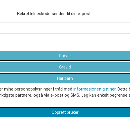
Bekreftelseskode sendes til din e-post.
Prøver
Gravid
Har barn
dler mine personopplysninger i tråd med
informasjonen gitt her
. Dette 
iktigste partnere, også via e-post og SMS. Jeg kan enkelt begrense el
Opprett bruker