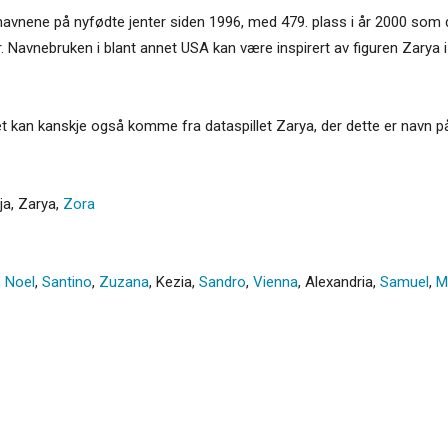
navnene på nyfødte jenter siden 1996, med 479. plass i år 2000 som d
r. Navnebruken i blant annet USA kan være inspirert av figuren Zarya i
Det kan kanskje også komme fra dataspillet Zarya, der dette er navn p
ja
,
Zarya
,
Zora
,
Noel
,
Santino
,
Zuzana
,
Kezia
,
Sandro
,
Vienna
,
Alexandria
,
Samuel
,
M