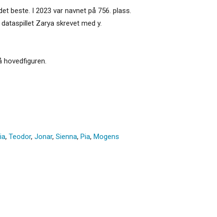
et beste. I 2023 var navnet på 756. plass.
 dataspillet Zarya skrevet med y.
å hovedfiguren.
ia
,
Teodor
,
Jonar
,
Sienna
,
Pia
,
Mogens