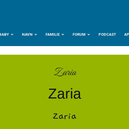
abyverden.no
BABY
NAVN
FAMILIE
FORUM
PODCAST
A
Zaria
Zaria
Zaria