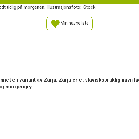
dt tidlig på morgenen. Illustrasjonsfoto: iStock
Min navneliste
nnet en variant av Zarja. Zarja er et slaviskspråklig navn lag
og morgengry.