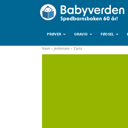
B
PRØVER
GRAVID
FØDSEL
Navn
Jentenavn
Zaria