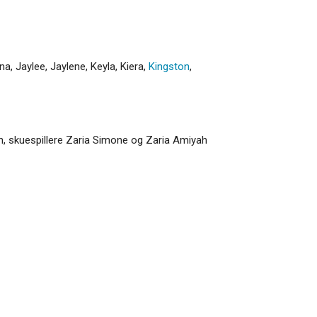
ana
,
Jaylee
,
Jaylene
,
Keyla
,
Kiera
,
Kingston
,
n, skuespillere Zaria Simone og Zaria Amiyah