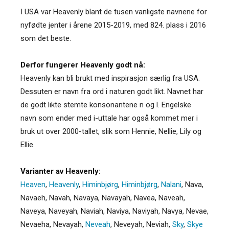
I USA var Heavenly blant de tusen vanligste navnene for
nyfødte jenter i årene 2015-2019, med 824. plass i 2016
som det beste.
Derfor fungerer Heavenly godt nå:
Heavenly kan bli brukt med inspirasjon særlig fra USA.
Dessuten er navn fra ord i naturen godt likt. Navnet har
de godt likte stemte konsonantene n og l. Engelske
navn som ender med i-uttale har også kommet mer i
bruk ut over 2000-tallet, slik som Hennie, Nellie, Lily og
Ellie.
Varianter av Heavenly:
Heaven
,
Heavenly
,
Himinbjørg
,
Himinbjørg
,
Nalani
,
Nava
,
Navaeh
,
Navah
,
Navaya
,
Navayah
,
Navea
,
Naveah
,
Naveya
,
Naveyah
,
Naviah
,
Naviya
,
Naviyah
,
Navya
,
Nevae
,
Nevaeha
,
Nevayah
,
Neveah
,
Neveyah
,
Neviah
,
Sky
,
Skye