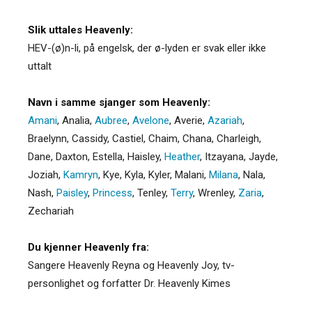
Slik uttales Heavenly:
HEV-(ø)n-li, på engelsk, der ø-lyden er svak eller ikke
uttalt
Navn i samme sjanger som Heavenly:
Amani
,
Analia
,
Aubree
,
Avelone
,
Averie
,
Azariah
,
Braelynn
,
Cassidy
,
Castiel
,
Chaim
,
Chana
,
Charleigh
,
Dane
,
Daxton
,
Estella
,
Haisley
,
Heather
,
Itzayana
,
Jayde
,
Joziah
,
Kamryn
,
Kye
,
Kyla
,
Kyler
,
Malani
,
Milana
,
Nala
,
Nash
,
Paisley
,
Princess
,
Tenley
,
Terry
,
Wrenley
,
Zaria
,
Zechariah
Du kjenner Heavenly fra:
Sangere Heavenly Reyna og Heavenly Joy, tv-
personlighet og forfatter Dr. Heavenly Kimes