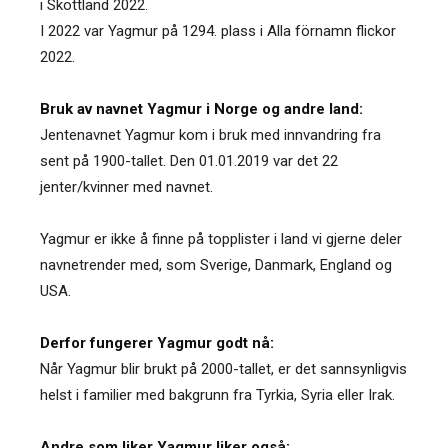
i Skottland 2022.
I 2022 var Yagmur på 1294. plass i Alla förnamn flickor
2022.
Bruk av navnet Yagmur i Norge og andre land:
Jentenavnet Yagmur kom i bruk med innvandring fra
sent på 1900-tallet. Den 01.01.2019 var det 22
jenter/kvinner med navnet.
Yagmur er ikke å finne på topplister i land vi gjerne deler
navnetrender med, som Sverige, Danmark, England og
USA.
Derfor fungerer Yagmur godt nå:
Når Yagmur blir brukt på 2000-tallet, er det sannsynligvis
helst i familier med bakgrunn fra Tyrkia, Syria eller Irak.
Andre som liker Yagmur liker også: