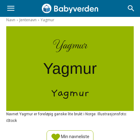
Navn
Jentenavn
Yagmur
Yagmur
Yagmur
Yagmur
Navnet Yagmur er foreløpig ganske lite brukt i Norge. Illustrasjonsfoto:
iStock
Min navneliste