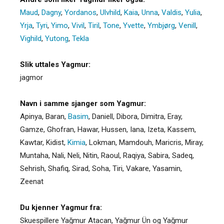
Maud
,
Dagny
,
Yordanos
,
Ulvhild
,
Kaia
,
Unna
,
Valdis
,
Yulia
,
Yrja
,
Tyri
,
Yimo
,
Vivil
,
Tiril
,
Tone
,
Yvette
,
Ymbjørg
,
Venill
,
Vighild
,
Yutong
,
Tekla
Slik uttales Yagmur:
jagmor
Navn i samme sjanger som Yagmur:
Apinya
,
Baran
,
Basim
,
Daniell
,
Dibora
,
Dimitra
,
Eray
,
Gamze
,
Ghofran
,
Hawar
,
Hussen
,
Iana
,
Izeta
,
Kassem
,
Kawtar
,
Kidist
,
Kimia
,
Lokman
,
Mamdouh
,
Maricris
,
Miray
,
Muntaha
,
Nali
,
Neli
,
Nitin
,
Raoul
,
Raqiya
,
Sabira
,
Sadeq
,
Sehrish
,
Shafiq
,
Sirad
,
Soha
,
Tiri
,
Vakare
,
Yasamin
,
Zeenat
Du kjenner Yagmur fra:
Skuespillere Yağmur Atacan, Yağmur Ün og Yağmur