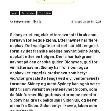
Navn
Guttenavn
Jentenavn
Av
Babyverden
696
Sist oppdatert 14.12.21
Sidney er et engelsk etternavn tatt i bruk som
fornavn for begge kjønn. Etternavnet har flere
opphav. Det vanligste er at det har blitt engelsk
form av det franske adelige navnet Saint-Denis,
oppkalt etter en helgen. Denis har bakgrunn i
navnet på den greske guden Dionysos, gud for
vin. Etternavnet Sidney har for noen også
opphav i et engelsk stedsnavn som betyr
vid/stor gresslette (eng) ved elv. Jentenavnet i
formene Sidney og mest Sydney kan også være
blitt til som variant av jentenavnet Sidony, som
da fikk former likt guttenavnformene ovenfor.
Sidony har gresk bakgrunn i Sidonius, og betyr
mann fra Sidon. Sidon betyr liksvøp, laken som