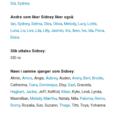
Sid
,
Sydney
Andre som liker Sidney liker også:
Ian
,
Sydney
,
Selma
,
Olea
,
Olivia
,
Melody
,
Lucy
,
Lotte
,
Luna
,
Liv
,
Live
,
Lila
,
Lilly
,
Jasmin
,
Iris
,
Iben
,
Ive
,
Ida
,
Flora
,
Elvira
Slik uttales Sidney:
SID-ni
Navn i samme sjanger som Sidney:
Almin
,
Amos
,
Angie
,
Aubrey
,
Auden
,
Avery
,
Bert
,
Brodie
,
Catherina
,
Ciara
,
Dominique
,
Elsy
,
Gael
,
Graciela
,
Hagbart
,
Jackie
,
Jeff
,
Kellfrid
,
Kilian
,
Kylie
,
Lindi
,
Lynda
,
Maxmillian
,
Melady
,
Mærtha
,
Nataly
,
Nilla
,
Paloma
,
Remo
,
Romy
,
Rosalia
,
Sun
,
Suzann
,
Thage
,
Titti
,
Toya
,
Yohanna