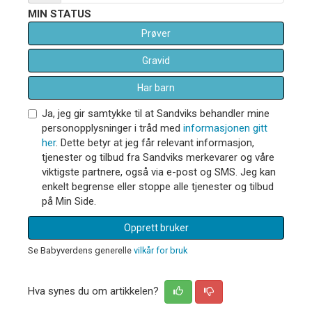
MIN STATUS
Prøver
Gravid
Har barn
Ja, jeg gir samtykke til at Sandviks behandler mine
personopplysninger i tråd med
informasjonen gitt
her
. Dette betyr at jeg får relevant informasjon,
tjenester og tilbud fra Sandviks merkevarer og våre
viktigste partnere, også via e-post og SMS. Jeg kan
enkelt begrense eller stoppe alle tjenester og tilbud
på Min Side.
Opprett bruker
Se Babyverdens generelle
vilkår for bruk
Hva synes du om artikkelen?