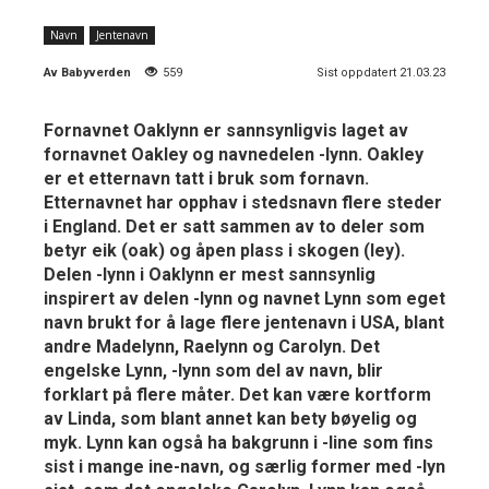
Navn
Jentenavn
Av
Babyverden
559
Sist oppdatert 21.03.23
Fornavnet Oaklynn er sannsynligvis laget av
fornavnet Oakley og navnedelen -lynn. Oakley
er et etternavn tatt i bruk som fornavn.
Etternavnet har opphav i stedsnavn flere steder
i England. Det er satt sammen av to deler som
betyr eik (oak) og åpen plass i skogen (ley).
Delen -lynn i Oaklynn er mest sannsynlig
inspirert av delen -lynn og navnet Lynn som eget
navn brukt for å lage flere jentenavn i USA, blant
andre Madelynn, Raelynn og Carolyn. Det
engelske Lynn, -lynn som del av navn, blir
forklart på flere måter. Det kan være kortform
av Linda, som blant annet kan bety bøyelig og
myk. Lynn kan også ha bakgrunn i -line som fins
sist i mange ine-navn, og særlig former med -lyn