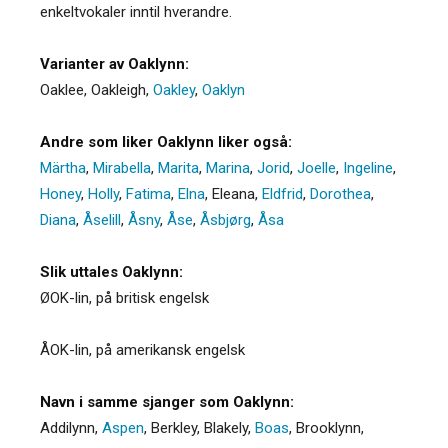
enkeltvokaler inntil hverandre.
Varianter av Oaklynn:
Oaklee
,
Oakleigh
,
Oakley
,
Oaklyn
Andre som liker Oaklynn liker også:
Märtha
,
Mirabella
,
Marita
,
Marina
,
Jorid
,
Joelle
,
Ingeline
,
Honey
,
Holly
,
Fatima
,
Elna
,
Eleana
,
Eldfrid
,
Dorothea
,
Diana
,
Åselill
,
Åsny
,
Åse
,
Åsbjørg
,
Åsa
Slik uttales Oaklynn:
ØOK-lin, på britisk engelsk
ÅOK-lin, på amerikansk engelsk
Navn i samme sjanger som Oaklynn:
Addilynn
,
Aspen
,
Berkley
,
Blakely
,
Boas
,
Brooklynn
,