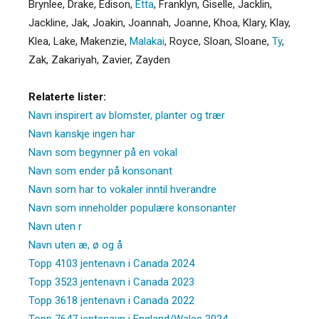
Brynlee
,
Drake
,
Edison
,
Etta
,
Franklyn
,
Giselle
,
Jacklin
,
Jackline
,
Jak
,
Joakin
,
Joannah
,
Joanne
,
Khoa
,
Klary
,
Klay
,
Klea
,
Lake
,
Makenzie
,
Malakai
,
Royce
,
Sloan
,
Sloane
,
Ty
,
Zak
,
Zakariyah
,
Zavier
,
Zayden
Relaterte lister:
Navn inspirert av blomster, planter og trær
Navn kanskje ingen har
Navn som begynner på en vokal
Navn som ender på konsonant
Navn som har to vokaler inntil hverandre
Navn som inneholder populære konsonanter
Navn uten r
Navn uten æ, ø og å
Topp 4103 jentenavn i Canada 2024
Topp 3523 jentenavn i Canada 2023
Topp 3618 jentenavn i Canada 2022
Topp 7647 jentenavn i England/Wales 2024