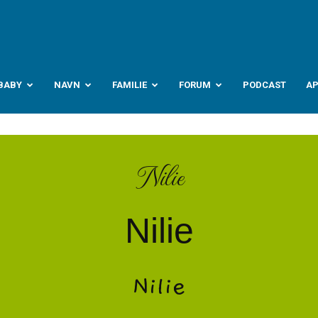
abyverden.no
BABY
NAVN
FAMILIE
FORUM
PODCAST
A
Nilie
Nilie
Nilie