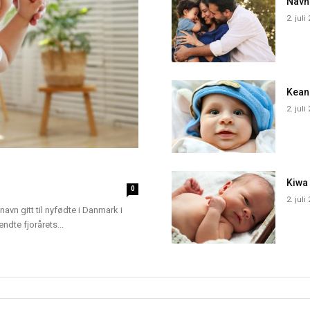
Navn
2. juli
Kean
2. juli
Kiwa
0
2. juli
navn gitt til nyfødte i Danmark i
dte fjorårets...