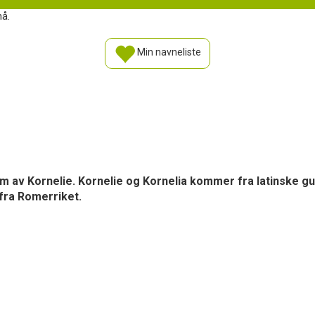
nå.
Min navneliste
tform av Kornelie. Kornelie og Kornelia kommer fra latinske 
fra Romerriket.