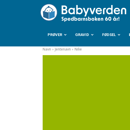
B
PRØVER
GRAVID
FØDSEL
Navn
Jentenavn
Nilie