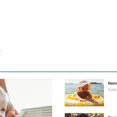
Navne
3. juli