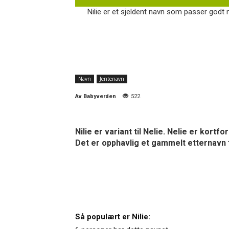
Nilie er et sjeldent navn som passer godt 
Navn
Jentenavn
Av
Babyverden
522
Nilie er variant til Nelie. Nelie er kor
Det er opphavlig et gammelt etternavn 
Så populært er Nilie: