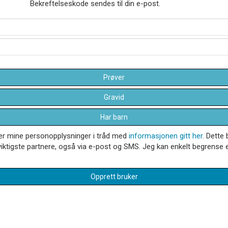
Bekreftelseskode sendes til din e-post.
Prøver
Gravid
Har barn
dler mine personopplysninger i tråd med
informasjonen gitt her
. Dette 
iktigste partnere, også via e-post og SMS. Jeg kan enkelt begrense el
Opprett bruker