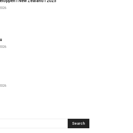
etoppen i New Zealand i 2025
 2026
u
 2026
 2026
Search