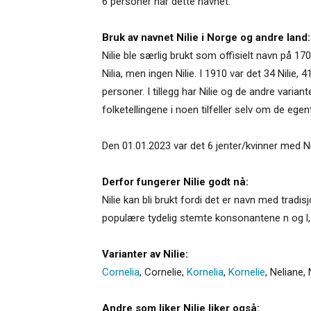
6 personer har dette navnet.
Bruk av navnet Nilie i Norge og andre land:
Nilie ble særlig brukt som offisielt navn på 170
Nilia, men ingen Nilie. I 1910 var det 34 Nilie,
personer. I tillegg har Nilie og de andre varian
folketellingene i noen tilfeller selv om de egent
Den 01.01.2023 var det 6 jenter/kvinner med Nil
Derfor fungerer Nilie godt nå:
Nilie kan bli brukt fordi det er navn med tradis
populære tydelig stemte konsonantene n og l, og
Varianter av Nilie:
Cornelia
,
Cornelie
,
Kornelia
,
Kornelie
,
Neliane
,
Andre som liker Nilie liker også: