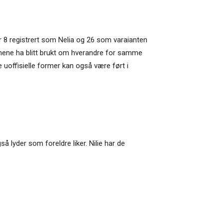
n er 8 registrert som Nelia og 26 som varaianten
 formene ha blitt brukt om hverandre for samme
ke uoffisielle former kan også være ført i
så lyder som foreldre liker. Nilie har de