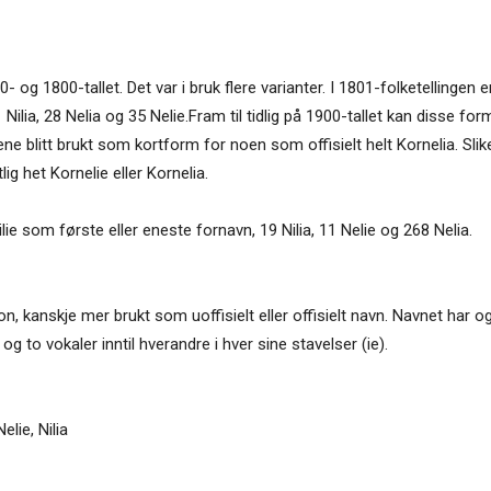
0- og 1800-tallet. Det var i bruk flere varianter. I 1801-folketellinge
 41 Nilia, 28 Nelia og 35 Nelie.Fram til tidlig på 1900-tallet kan disse
tene blitt brukt som kortform for noen som offisielt helt Kornelia. Sli
lig het Kornelie eller Kornelia.
ie som første eller eneste fornavn, 19 Nilia, 11 Nelie og 268 Nelia.
jon, kanskje mer brukt som uoffisielt eller offisielt navn. Navnet har og
 to vokaler inntil hverandre i hver sine stavelser (ie).
Nelie
,
Nilia