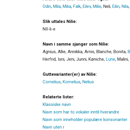
Odin
,
Mila
,
Milia
,
Falk
,
Eilev
,
Milie
,
Neli
,
Eilin
,
Nila
Slik uttales Nilie:
NII-li-e
Navn i samme sjanger som Nilie:
Agnius
,
Allie
,
Annikka
,
Arnis
,
Blanche
,
Bonita
,
B
Herfrid
,
Isni
,
Jeni
,
Junni
,
Køniche
,
Lune
,
Malini
,
Guttevarianter(er) av Nilie:
Cornelius
,
Kornelius
,
Nelius
Relaterte lister:
Klassiske navn
Navn som har to vokaler inntil hverandre
Navn som inneholder populære konsonanter
Navn uten r