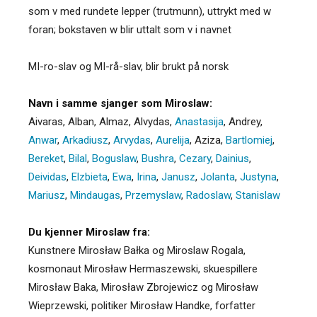
som v med rundete lepper (trutmunn), uttrykt med w
foran; bokstaven w blir uttalt som v i navnet
MI-ro-slav og MI-rå-slav, blir brukt på norsk
Navn i samme sjanger som Miroslaw:
Aivaras
,
Alban
,
Almaz
,
Alvydas
,
Anastasija
,
Andrey
,
Anwar
,
Arkadiusz
,
Arvydas
,
Aurelija
,
Aziza
,
Bartlomiej
,
Bereket
,
Bilal
,
Boguslaw
,
Bushra
,
Cezary
,
Dainius
,
Deividas
,
Elzbieta
,
Ewa
,
Irina
,
Janusz
,
Jolanta
,
Justyna
,
Mariusz
,
Mindaugas
,
Przemyslaw
,
Radoslaw
,
Stanislaw
Du kjenner Miroslaw fra:
Kunstnere Mirosław Bałka og Miroslaw Rogala,
kosmonaut Mirosław Hermaszewski, skuespillere
Mirosław Baka, Mirosław Zbrojewicz og Mirosław
Wieprzewski, politiker Mirosław Handke, forfatter