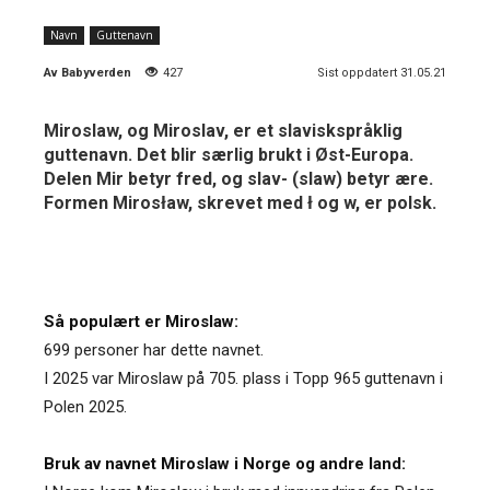
Navn
Guttenavn
Av
Babyverden
427
Sist oppdatert 31.05.21
Miroslaw, og Miroslav, er et slaviskspråklig
guttenavn. Det blir særlig brukt i Øst-Europa.
Delen Mir betyr fred, og slav- (slaw) betyr ære.
Formen Mirosław, skrevet med ł og w, er polsk.
Så populært er Miroslaw:
699 personer har dette navnet.
I 2025 var Miroslaw på 705. plass i Topp 965 guttenavn i
Polen 2025.
Bruk av navnet Miroslaw i Norge og andre land: