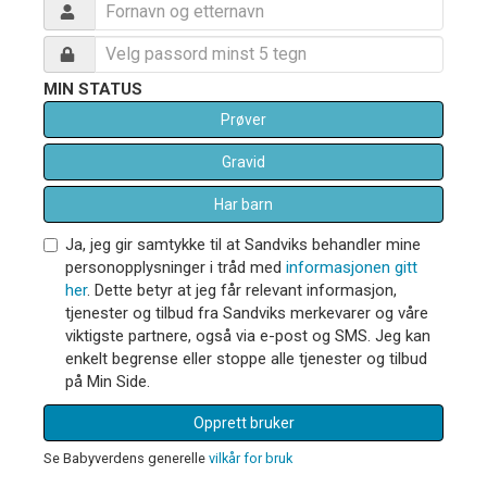
MIN STATUS
Prøver
Gravid
Har barn
Ja, jeg gir samtykke til at Sandviks behandler mine
personopplysninger i tråd med
informasjonen gitt
her
. Dette betyr at jeg får relevant informasjon,
tjenester og tilbud fra Sandviks merkevarer og våre
viktigste partnere, også via e-post og SMS. Jeg kan
enkelt begrense eller stoppe alle tjenester og tilbud
på Min Side.
Opprett bruker
Se Babyverdens generelle
vilkår for bruk