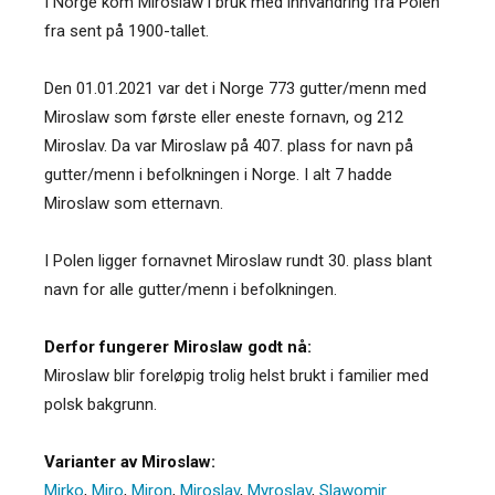
I Norge kom Miroslaw i bruk med innvandring fra Polen
fra sent på 1900-tallet.
Den 01.01.2021 var det i Norge 773 gutter/menn med
Miroslaw som første eller eneste fornavn, og 212
Miroslav. Da var Miroslaw på 407. plass for navn på
gutter/menn i befolkningen i Norge. I alt 7 hadde
Miroslaw som etternavn.
I Polen ligger fornavnet Miroslaw rundt 30. plass blant
navn for alle gutter/menn i befolkningen.
Derfor fungerer Miroslaw godt nå:
Miroslaw blir foreløpig trolig helst brukt i familier med
polsk bakgrunn.
Varianter av Miroslaw:
Mirko
,
Miro
,
Miron
,
Miroslav
,
Myroslav
,
Slawomir