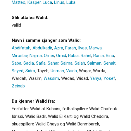
Matteo
,
Kasper
,
Luca
,
Linus
,
Luka
Slik uttales Walid:
valiid
Navn i samme sjanger som Walid:
Abdifatah
,
Abdulkadir
,
Azra
,
Farah
,
Ilyas
,
Marwa
,
Miroslav
,
Najma
,
Omer
,
Omid
,
Rabia
,
Rahel
,
Rania
,
Rina
,
Saba
,
Sadia
,
Safia
,
Sahar
,
Saima
,
Salah
,
Salman
,
Senait
,
Seyed
,
Sidra
,
Tayeb
,
Usman
,
Vaida
,
Waqar
,
Warda
,
Wardah
,
Wasim
,
Wassim
,
Wedad
,
Widad
,
Yahya
,
Yosef
,
Zeinab
Du kjenner Walid fra:
Forfatter Walid al-Kubaisi, fotballspillere Walid Chafouk
Idrissi, Walid Badir, Walid El Karti og Walid Cheddira,
skuespillere Walid Chaya og Walid Benmbarek,