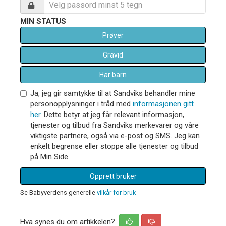
MIN STATUS
Prøver
Gravid
Har barn
Ja, jeg gir samtykke til at Sandviks behandler mine
personopplysninger i tråd med
informasjonen gitt
her
. Dette betyr at jeg får relevant informasjon,
tjenester og tilbud fra Sandviks merkevarer og våre
viktigste partnere, også via e-post og SMS. Jeg kan
enkelt begrense eller stoppe alle tjenester og tilbud
på Min Side.
Opprett bruker
Se Babyverdens generelle
vilkår for bruk
Hva synes du om artikkelen?