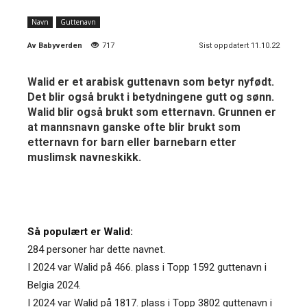
Navn
Guttenavn
Av
Babyverden
717
Sist oppdatert 11.10.22
Walid er et arabisk guttenavn som betyr nyfødt.
Det blir også brukt i betydningene gutt og sønn.
Walid blir også brukt som etternavn. Grunnen er
at mannsnavn ganske ofte blir brukt som
etternavn for barn eller barnebarn etter
muslimsk navneskikk.
Så populært er Walid:
284 personer har dette navnet.
I 2024 var Walid på 466. plass i Topp 1592 guttenavn i
Belgia 2024.
I 2024 var Walid på 1817. plass i Topp 3802 guttenavn i