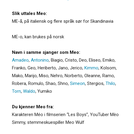
Slik uttales Meo:
ME-å, på italiensk og flere språk sør for Skandinavia
ME-o, kan brukes på norsk
Navn i samme sjanger som Meo:
Amadeo
,
Antonino
,
Biagio
,
Cristo
,
Deo
,
Eliseo
,
Emiko
,
Franko
,
Geo
,
Heriberto
,
Jano
,
Jerico
,
Kimmo
,
Kolsom
,
Mako
,
Marijo
,
Miso
,
Nehro
,
Norberto
,
Oleanne
,
Ramo
,
Robera
,
Romulo
,
Shao
,
Shno
,
Simeon
,
Stergios
,
Thilo
,
Torn
,
Waldo
,
Yumiko
Du kjenner Meo fra:
Karakteren Méo i filmserien “Les Boys”, YouTuber Mèo
Simmy, stemmeskuespiller Meo Wulf