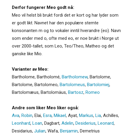
Derfor fungerer Meo godt nå:
Meo vil helst bli brukt fordi det er kort og har lyder som
er godt likt. Navnet har den populære stemte
konsonanten m og to vokaler inntil hverandre (eo). Navn
som ender med o, ofte med eo, er noe brukt i Norge ut
over 2000-tallet, som Leo, Teo/Theo, Matheo og det
ganske like Mio.
Varianter av Meo:
Bartholome
,
Bartholomé
,
Bartholomew
,
Bartolome
,
Bartolome
,
Bartolomeo
,
Bartolomeus
,
Bartolomiej
,
Bartolomæus
,
Bartolomäus
,
Bartosz
,
Romeo
Andre som liker Meo liker også:
Ava
,
Robin
,
Elai
,
Esra
,
Mikael
,
Ayat
,
Markus
,
Lia
,
Achilles
,
Leonhard
,
Loan
,
Dagbart
,
Adelin
,
Desiderius
,
Leonard
,
Desidarius
,
Julian
,
Wafa
,
Benjamin
,
Demetrius