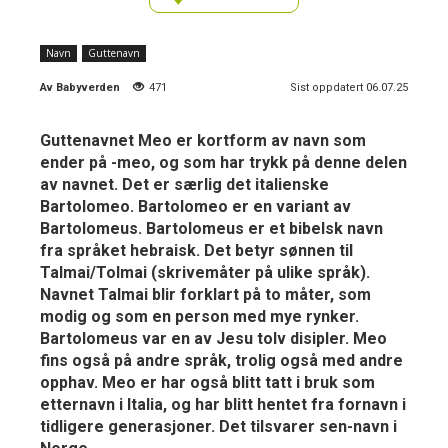
Navn
Guttenavn
Av
Babyverden
471
Sist oppdatert 06.07.25
Guttenavnet Meo er kortform av navn som
ender på -meo, og som har trykk på denne delen
av navnet. Det er særlig det italienske
Bartolomeo. Bartolomeo er en variant av
Bartolomeus. Bartolomeus er et bibelsk navn
fra språket hebraisk. Det betyr sønnen til
Talmai/Tolmai (skrivemåter på ulike språk).
Navnet Talmai blir forklart på to måter, som
modig og som en person med mye rynker.
Bartolomeus var en av Jesu tolv disipler. Meo
fins også på andre språk, trolig også med andre
opphav. Meo er har også blitt tatt i bruk som
etternavn i Italia, og har blitt hentet fra fornavn i
tidligere generasjoner. Det tilsvarer sen-navn i