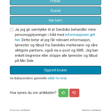
Prøver
Gravid
Har barn
Ja, jeg gir samtykke til at Sandviks behandler mine
personopplysninger i tråd med
informasjonen gitt
her
. Dette betyr at jeg får relevant informasjon,
tjenester og tilbud fra Sandviks merkevarer og våre
viktigste partnere, også via e-post og SMS. Jeg kan
enkelt begrense eller stoppe alle tjenester og tilbud
på Min Side.
Opprett bruker
Se Babyverdens generelle
vilkår for bruk
Hva synes du om artikkelen?
Forrige artikkel
Neste artikkel