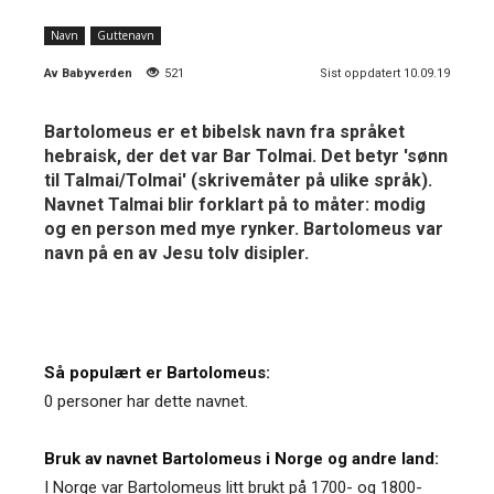
Navn
Guttenavn
Av
Babyverden
521
Sist oppdatert 10.09.19
Bartolomeus er et bibelsk navn fra språket
hebraisk, der det var Bar Tolmai. Det betyr 'sønn
til Talmai/Tolmai' (skrivemåter på ulike språk).
Navnet Talmai blir forklart på to måter: modig
og en person med mye rynker. Bartolomeus var
navn på en av Jesu tolv disipler.
Så populært er Bartolomeus:
0 personer har dette navnet.
Bruk av navnet Bartolomeus i Norge og andre land:
I Norge var Bartolomeus litt brukt på 1700- og 1800-