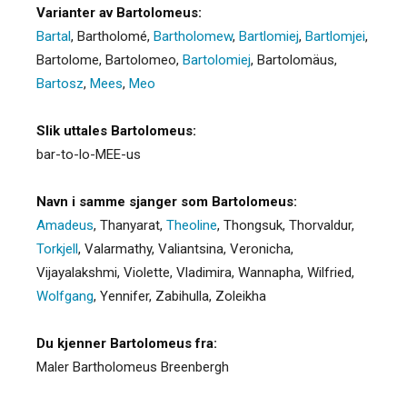
Varianter av Bartolomeus:
Bartal
,
Bartholomé
,
Bartholomew
,
Bartlomiej
,
Bartlomjei
,
Bartolome
,
Bartolomeo
,
Bartolomiej
,
Bartolomäus
,
Bartosz
,
Mees
,
Meo
Slik uttales Bartolomeus:
bar-to-lo-MEE-us
Navn i samme sjanger som Bartolomeus:
Amadeus
,
Thanyarat
,
Theoline
,
Thongsuk
,
Thorvaldur
,
Torkjell
,
Valarmathy
,
Valiantsina
,
Veronicha
,
Vijayalakshmi
,
Violette
,
Vladimira
,
Wannapha
,
Wilfried
,
Wolfgang
,
Yennifer
,
Zabihulla
,
Zoleikha
Du kjenner Bartolomeus fra:
Maler Bartholomeus Breenbergh