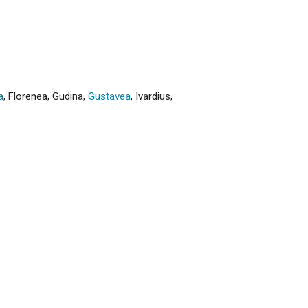
a
,
Florenea
,
Gudina
,
Gustavea
,
Ivardius
,