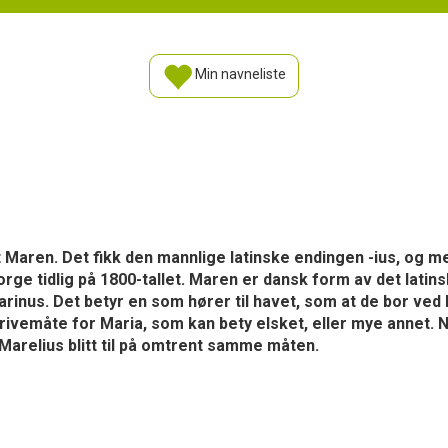
Min navneliste
 Maren. Det fikk den mannlige latinske endingen -ius, og med
i Norge tidlig på 1800-tallet. Maren er dansk form av det lat
inus. Det betyr en som hører til havet, som at de bor ved 
krivemåte for Maria, som kan bety elsket, eller mye annet
arelius blitt til på omtrent samme måten.