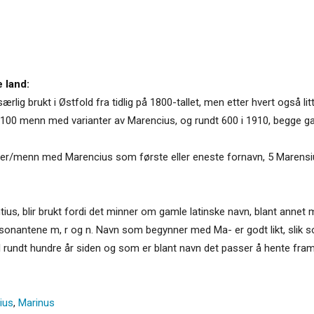
 land:
lig brukt i Østfold fra tidlig på 1800-tallet, men etter hvert også litt
ndt 100 menn med varianter av Marencius, og rundt 600 i 1910, begge
tter/menn med Marencius som første eller eneste fornavn, 5 Marensiu
us, blir brukt fordi det minner om gamle latinske navn, blant annet 
nsonantene m, r og n. Navn som begynner med Ma- er godt likt, slik 
l rundt hundre år siden og som er blant navn det passer å hente fram 
ius
,
Marinus