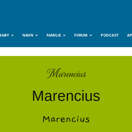
abyverden.no
BABY
NAVN
FAMILIE
FORUM
PODCAST
A
Marencius
Marencius
Marencius