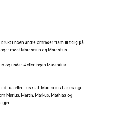
 brukt i noen andre områder fram til tidlig på
 ganger mest Marensius og Marentius.
s og under 4 eller ingen Marentius.
med -us eller -ius sist. Marencius har mange
som Marius, Martin, Markus, Mathias og
igjen.