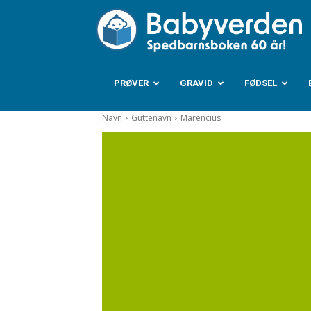
B
PRØVER
GRAVID
FØDSEL
Navn
Guttenavn
Marencius