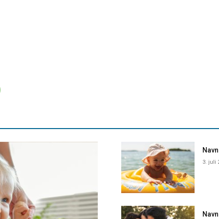
Navne
3. juli
Navn