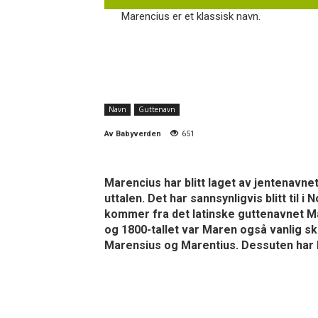
Marencius er et klassisk navn.
Navn
Guttenavn
Av
Babyverden
651
Marencius har blitt laget av jentenavnet
uttalen. Det har sannsynligvis blitt til 
kommer fra det latinske guttenavnet Mar
og 1800-tallet var Maren også vanlig s
Marensius og Marentius. Dessuten har M