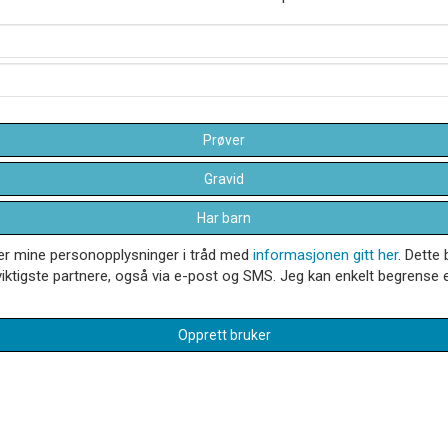
Prøver
Gravid
Har barn
dler mine personopplysninger i tråd med
informasjonen gitt her
. Dette 
iktigste partnere, også via e-post og SMS. Jeg kan enkelt begrense el
Opprett bruker