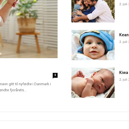
2. juli
Kean
2. juli
Kiwa
0
2. juli
navn gitt til nyfødte i Danmark i
dte fjorårets...