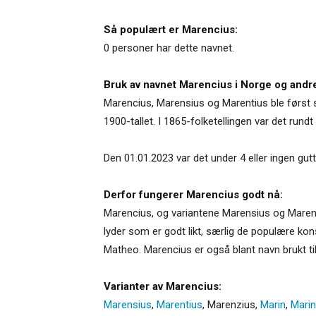
Så populært er Marencius:
0 personer har dette navnet.
Bruk av navnet Marencius i Norge og andre
Marencius, Marensius og Marentius ble først sær
1900-tallet. I 1865-folketellingen var det ru
Den 01.01.2023 var det under 4 eller ingen gu
Derfor fungerer Marencius godt nå:
Marencius, og variantene Marensius og Marenti
lyder som er godt likt, særlig de populære ko
Matheo. Marencius er også blant navn brukt ti
Varianter av Marencius:
Marensius
,
Marentius
,
Marenzius
,
Marin
,
Marin