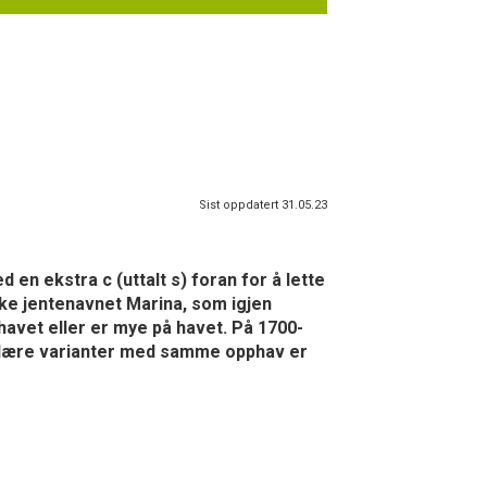
Sist oppdatert 31.05.23
 en ekstra c (uttalt s) foran for å lette
inske jentenavnet Marina, som igjen
havet eller er mye på havet. På 1700-
. Nære varianter med samme opphav er