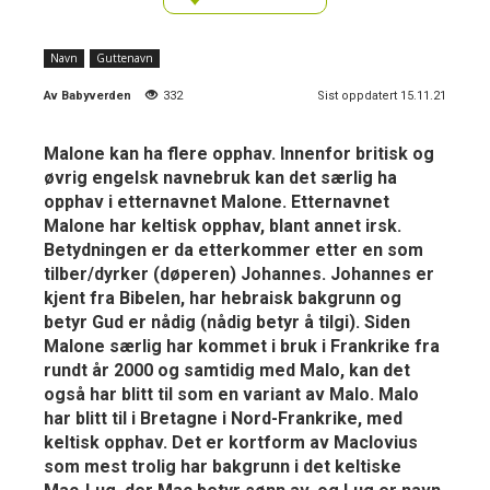
Navn
Guttenavn
Av
Babyverden
332
Sist oppdatert 15.11.21
Malone kan ha flere opphav. Innenfor britisk og
øvrig engelsk navnebruk kan det særlig ha
opphav i etternavnet Malone. Etternavnet
Malone har keltisk opphav, blant annet irsk.
Betydningen er da etterkommer etter en som
tilber/dyrker (døperen) Johannes. Johannes er
kjent fra Bibelen, har hebraisk bakgrunn og
betyr Gud er nådig (nådig betyr å tilgi). Siden
Malone særlig har kommet i bruk i Frankrike fra
rundt år 2000 og samtidig med Malo, kan det
også har blitt til som en variant av Malo. Malo
har blitt til i Bretagne i Nord-Frankrike, med
keltisk opphav. Det er kortform av Maclovius
som mest trolig har bakgrunn i det keltiske