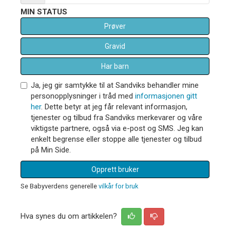
MIN STATUS
Prøver
Gravid
Har barn
Ja, jeg gir samtykke til at Sandviks behandler mine
personopplysninger i tråd med
informasjonen gitt
her
. Dette betyr at jeg får relevant informasjon,
tjenester og tilbud fra Sandviks merkevarer og våre
viktigste partnere, også via e-post og SMS. Jeg kan
enkelt begrense eller stoppe alle tjenester og tilbud
på Min Side.
Opprett bruker
Se Babyverdens generelle
vilkår for bruk
Hva synes du om artikkelen?