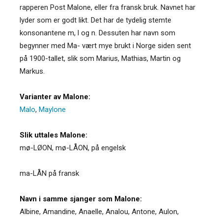
rapperen Post Malone, eller fra fransk bruk. Navnet har
lyder som er godt likt. Det har de tydelig stemte
konsonantene m, l og n. Dessuten har navn som
begynner med Ma- vært mye brukt i Norge siden sent
på 1900-tallet, slik som Marius, Mathias, Martin og
Markus.
Varianter av Malone:
Malo
,
Maylone
Slik uttales Malone:
mø-LØON, mø-LÅON, på engelsk
ma-LÅN på fransk
Navn i samme sjanger som Malone:
Albine
,
Amandine
,
Anaelle
,
Analou
,
Antone
,
Aulon
,