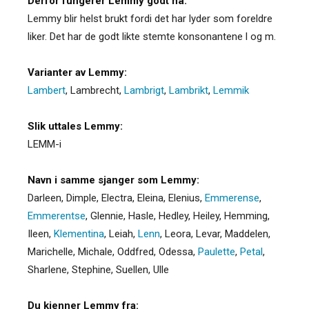
Derfor fungerer Lemmy godt nå:
Lemmy blir helst brukt fordi det har lyder som foreldre
liker. Det har de godt likte stemte konsonantene l og m.
Varianter av Lemmy:
Lambert
,
Lambrecht
,
Lambrigt
,
Lambrikt
,
Lemmik
Slik uttales Lemmy:
LEMM-i
Navn i samme sjanger som Lemmy:
Darleen
,
Dimple
,
Electra
,
Eleina
,
Elenius
,
Emmerense
,
Emmerentse
,
Glennie
,
Hasle
,
Hedley
,
Heiley
,
Hemming
,
Ileen
,
Klementina
,
Leiah
,
Lenn
,
Leora
,
Levar
,
Maddelen
,
Marichelle
,
Michale
,
Oddfred
,
Odessa
,
Paulette
,
Petal
,
Sharlene
,
Stephine
,
Suellen
,
Ulle
Du kjenner Lemmy fra: